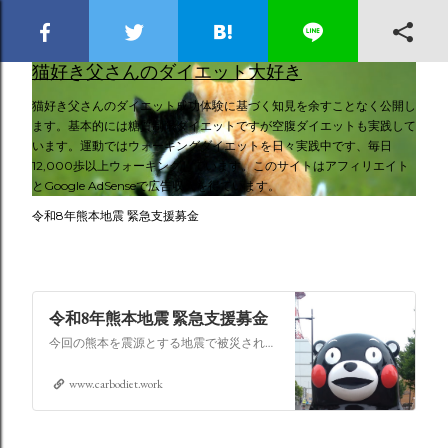
スキップしてメイン コンテンツに移動
猫好き父さんのダイエット大好き
猫好き父さんのダイエット成功体験に基づく知見を余すことなく公開し
ます。基本的には糖質制限ダイエットですが空腹ダイエットも実践して
います。運動ではウォーキングダイエットを日々実践中です、毎日
12,000歩以上ウォーキングしています。このサイトはアフィリエイト
とGoogle AdSenseで広告収入を得ています。
令和8年熊本地震 緊急支援募金
令和8年熊本地震 緊急支援募金
今回の熊本を震源とする地震で被災された皆さままだまだ余震も続き大変な時間を過ごされていると思います。心よりお見舞い申し上げます
www.carbodiet.work