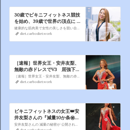
30歳でビキニフィットネス競技
を始め、39歳で世界の頂点に -
安井友梨さん
健康的な筋肉美で女性の美しさを競い合うビキニフィットネス競技。国内最高峰の大会で5連覇の快挙を達成し、絶対女王として競技人気をけん引しているのが安井友梨さんです。2023年には、IFBB世界フィットネス＆ボディビル選手権で日本人初の世界一に輝き話題を集めました。現在40歳。年齢を重ねてなお、“自分史
diet.carbodiet.work
［速報］世界女王・安井友梨、
無敵の赤ドレスでV3 屈強下半
身の大谷美咲がウェルネスで初
［速報］世界女王・安井友梨、無敵の赤ドレスでV3 屈強下半身の大谷美咲がウェルネスで初代女王に【JBBF】(VITUP!) #Yahooニュース #JBBF ▶https://news.yahoo.co.jp/articles/3d461
代女王に【JBBF】
diet.carbodiet.work
ビキニフィットネスの女王👑安
井友梨さんの『減量10か条㊙️㊙️
㊙️㊙️㊙️㊙️』
安井友梨さんの 減量の秘密が 公開されています う～ん なるほどね～ 大変参考になりますよね
diet.carbodiet.work