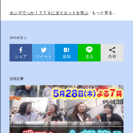
ホンマでっか！？ＴＶにダイエットを学ぶ
もっと見る…
SNSボタン
シェア
ツイート
追加
共有
送る
注目記事