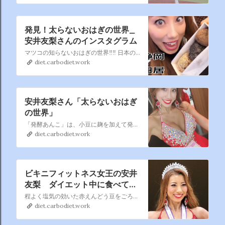
発見！太らないおはぎの世界_
安井友梨さんのインスタグラム
マツコの知らないおはぎの世界‼️‼️ 日本のスーパーフード【おはぎ】🇯🇵 おはぎマニアが各地の究極おはぎを紹介。【安井友梨プロデュース月替わり限定太らないおはぎケーキ㊙️】
diet.carbodiet.work
安井友梨さん「太らないおはぎ
の世界」
「発酵あんこ」は、小豆に麹を加えて発酵させたもの 発酵あんこには砂糖が含まれないので、食べても血糖値上がらない そのうえ、食物繊維が豊富で腸内環境を整える作用があり、 美肌効果も期待できます。 鉄分や亜鉛も多く含む、 女性にはうれしい食品㊙️㊙️
diet.carbodiet.work
ビキニフィットネス女王の安井
友梨 ダイエット中に食べても
OKのおやつ紹介「必ず買い占
程よく塩気の効いた赤えんどう豆をごろごろと混ぜ込み、すっきりとした味わいのつぶあんを包んだ豆大福です。原材料高騰の為、税抜き売価１４０円から１４８円に変更します
めます」
diet.carbodiet.work