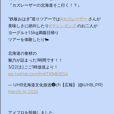
『カズレーザーの北海道そこ行く！？』
“鉄板おはぎ”巡りツアーでは
#カズレーザー
さんが
美味しさに絶叫したり
#マシンガンズ
のお二人が
ヨーグルト1.5kg満腹日帰り
ツアーを体験したり🐄
北海道の食材の
魅力が詰まった1時間です！！
3/22(土)ごご1時放送より！
pic.twitter.com/mKTKN83E54
— UHB北海道文化放送❽ch【広報】 (@UHB_PR)
March 14, 2025
アメブロを投稿しました。