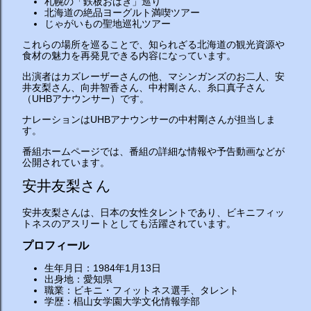
札幌の「鉄板おはぎ」巡り
北海道の絶品ヨーグルト満喫ツアー
じゃがいもの聖地巡礼ツアー
これらの場所を巡ることで、知られざる北海道の観光資源や
食材の魅力を再発見できる内容になっています。
出演者はカズレーザーさんの他、マシンガンズのお二人、安
井友梨さん、向井智香さん、中村剛さん、糸口真子さん
（UHBアナウンサー）です。
ナレーションはUHBアナウンサーの中村剛さんが担当しま
す。
番組ホームページでは、番組の詳細な情報や予告動画などが
公開されています。
安井友梨さん
安井友梨さんは、日本の女性タレントであり、ビキニフィッ
トネスのアスリートとしても活躍されています。
プロフィール
生年月日：1984年1月13日
出身地：愛知県
職業：ビキニ・フィットネス選手、タレント
学歴：椙山女学園大学文化情報学部