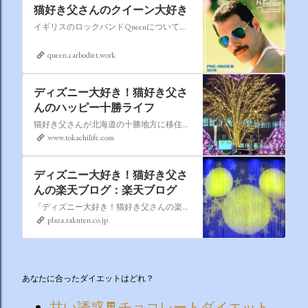
猫好き父さんのクイーン大好き
イギリスのロックバンドQueenについての情報をアップします。
queen.carbodiet.work
ディズニー大好き！猫好き父さ
んのハッピー十勝ライフ
猫好き父さんが北海道の十勝地方に移住しました。なれない北海道の暮らしについてお伝えします。
www.tokachilife.com
ディズニー大好き！猫好き父さ
んの楽天ブログ：楽天ブログ
「ディズニー大好き！猫好き父さんの楽天ブログ」にようこそ！ いろんなブログサービスが廃止になるなか満を持して楽天ブログをはじめようと思います。 よろしくお願いいたします。
plaza.rakuten.co.jp
あなたに合ったダイエットはどれ？
甘い誘惑🍫チョコレートダイエット