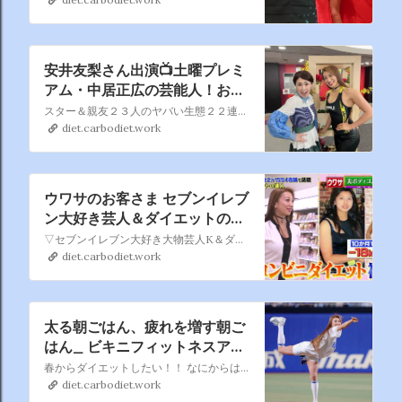
安井友梨さん出演📺土曜プレミ
アム・中居正広の芸能人！お友
達呼んできましたグランプリ第
スター＆親友２３人のヤバい生態２２連発！あのちゃんが親友安藤なつ宅初訪問で本音ポロリ…寺田心唯一の友達は謎のおじさん！加藤茶サプライズ登場！津田にドッキリ
２弾
diet.carbodiet.work
ウワサのお客さま セブンイレブ
ン大好き芸人＆ダイエットの達
人📺Tver配信中！
▽セブンイレブン大好き大物芸人K＆ダイエットの達人美女が登場
diet.carbodiet.work
太る朝ごはん、疲れを増す朝ご
はん_ ビキニフィットネスアス
リート安井友梨さんのブログ
春からダイエットしたい！！ なにからはじめて良いかわからない ダイエットを加速させたい！！ 難しく頭で考えず、、 まずはMRPスムージー1杯から気軽にトライを✨✨✨✨🤝
diet.carbodiet.work