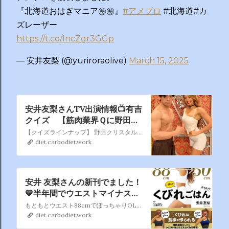
『北海道おはぎマニア㊙️㊙️』
#アメブロ
#北海道#カ
ズレーザー
https://t.co/IncZgr3GGp
— 安井友梨 (@yuriroraolive)
March 15, 2025
安井友梨さんTV出演情報📺有吉
クイズ 【筋肉業界Ｑに野田ク
リ＆ビキニの女王】3/10 (月)
【クイズラインナップ】 野田クリスタル持ち込み ビキニの女王と筋肉業界の裏側Ｑ 筋トレの奥深さを、 ビキニフィットネスの日本大会９連覇中の安井友梨、野田クリスタルがスタジオで実技も交え解説！
0:40 ～ 1:10
diet.carbodiet.work
安井 友梨さんの新刊でました！
💛半年間でウエストマイナス
30cm くびれごはんダイエッ
もともとウエスト88cmでぽっちゃりOLだった彼女が 10年間にわたって自身の体で試してたどりついた 「究極のくびれごはん」レシピ一挙を一挙大公開。 くびれるために必要な、食材と調理法を惜しみなく紹介します。
ト
diet.carbodiet.work