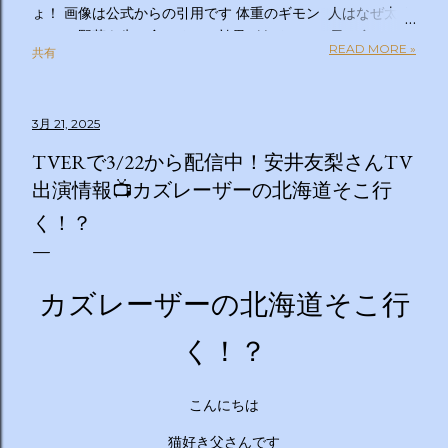
ょ！ 画像は公式からの引用です 体重のギモン 人はなぜ太る
のか？ 野菜を先に食べるのは効果があるの？１日２食と３
READ MORE »
共有
食、どっちが太らない？「太りやすい人」と「太りにくい
人」の違いは？太るとわかっているのについ食べてしまうの
はなぜ？甘いものを我慢できない…どうすれば？ぽっこりお
3月 21, 2025
腹、どうすれば凹む？「フェイスライン」はすっきりさせら
れる？ラクして太りにくい体になる方法は？私の理想体重っ
TVERで3/22から配信中！安井友梨さんTV
て何キロ？体重のギモン全部答えます！２時間ＳＰ ◇出演
出演情報📺カズレーザーの北海道そこ行
者 【ＭＣ】林修 【副担任】斎藤ちはる（テレビ朝日アナ
く！？
ウンサー）【学級委員長】バカリズム 【学友】伊沢拓司
【ゲスト学友】名取裕子 島崎和歌子 宮世琉弥 伊集院光
【講師】小田原雅人 東京医科大学病院客員教授 加
藤俊徳 加藤プラチナクリニック院長 脳の学校 代
カズレーザーの北海道そこ行
表 森谷敏夫 京都大学名誉教授 郷間光正
運動器認定理学療法士 ◇おしらせ ※２０：２５〜２
く！？
０：２８は「私の幸福時間」を放送いたします ☆番組ＨＰ
https://www.tv-asahi.co.jp/imadesho/ この番組は、テレ
ビ朝日が選んだ『青少年に見てもらいたい番組』です。 体重
こんにちは
に関する10の疑問について、身体の仕組みや心理的なアプロ
猫好き父さんです