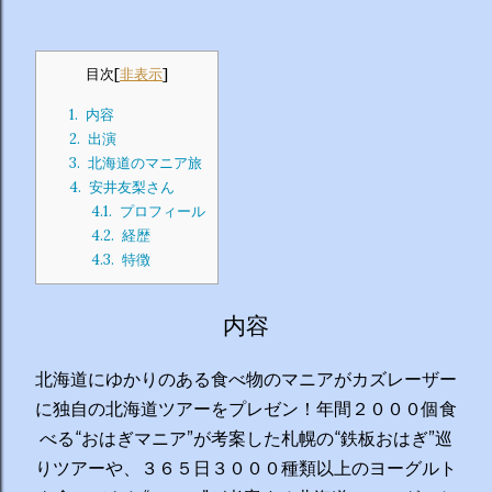
目次
[
非表示
]
1.
内容
2.
出演
3.
北海道のマニア旅
4.
安井友梨さん
4.1.
プロフィール
4.2.
経歴
4.3.
特徴
内容
北海道にゆかりのある食べ物のマニアがカズレーザー
に独自の北海道ツアーをプレゼン！年間２０００個食
べる“おはぎマニア”が考案した札幌の“鉄板おはぎ”巡
りツアーや、３６５日３０００種類以上のヨーグルト