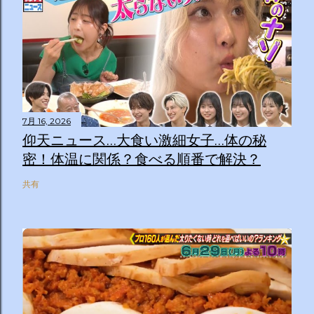
7月 16, 2026
仰天ニュース…大食い激細女子…体の秘
密！体温に関係？食べる順番で解決？
共有