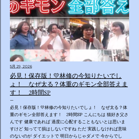
5月 29, 2026
必見！保存版！💛林修の今知りたいでし
ょ！ なぜ太る？体重のギモン全部答えま
す！ 2時間SP
必見！保存版！💛林修の今知りたいでしょ！ なぜ太る？体
重のギモン全部答えます！ 2時間SP こんにちは 猫好き父さ
んです 健康であれば 過度に心配することもないとは思いま
すけど 知ってて損はしないですね ただ 実践しなければ意味
のないのが ダイエットで 明日からじゃダメで 今からでし