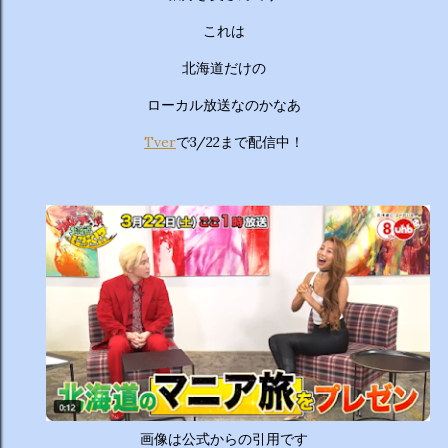
ーチから分かりやすくお答えします！ 🥦 1. 人はなぜ太るの
か？ 根本的な理由は非常にシンプルで、「摂取カロリー（食
これは
べる量）が消費カロリー（動く量）を上回っているから」で
北海道だけの
す。 消費しきれずに余ったエネルギーは、万が一の飢餓に備
えるための「脂肪」として身体に蓄えられます。現代はいつ
ローカル放送なのかなあ
でも高カロリーな食べ物が手に入るため、意識しないと簡単
にエネルギー過多になってしまいます。 🥗 2. 野菜を先に食
Tver
で3/22まで配信中！
べるのは効果があるの？ 非常に効果があります。 （ベジタ
ブルファーストと呼ばれます） 野菜に含まれる食物繊維が、
後から入ってくる糖質...
画像は公式からの引用です