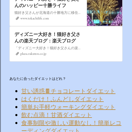
んのハッピー十勝ライフ
猫好き父さんが北海道の十勝地方に移住しました。なれない北海道の暮らしについてお伝えします。
www.tokachilife.com
ディズニー大好き！猫好き父さ
んの楽天ブログ：楽天ブログ
「ディズニー大好き！猫好き父さんの楽天ブログ」にようこそ！ いろんなブログサービスが廃止になるなか満を持して楽天ブログをはじめようと思います。 よろしくお願いいたします。
plaza.rakuten.co.jp
あなたに合ったダイエットはどれ？
甘い誘惑🍫チョコレートダイエット
はくだけ！ふんどしダイエット
簡単お手軽ウォーキングダイエット
飲む点滴！甘酒ダイエット
食事制限や激しい運動なし！簡単レコ
ーディングダイエット