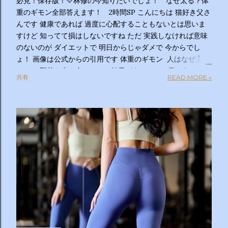
必見！保存版！💛林修の今知りたいでしょ！ なぜ太る？体
重のギモン全部答えます！ 2時間SP こんにちは 猫好き父さ
んです 健康であれば 過度に心配することもないとは思いま
すけど 知ってて損はしないですね ただ 実践しなければ意味
のないのが ダイエットで 明日からじゃダメで 今からでし
ょ！ 画像は公式からの引用です 体重のギモン 人はなぜ太る
のか？ 野菜を先に食べるのは効果があるの？１日２食と３
共有
READ MORE »
食、どっちが太らない？「太りやすい人」と「太りにくい
人」の違いは？太るとわかっているのについ食べてしまうの
はなぜ？甘いものを我慢できない…どうすれば？ぽっこりお
腹、どうすれば凹む？「フェイスライン」はすっきりさせら
れる？ラクして太りにくい体になる方法は？私の理想体重っ
て何キロ？体重のギモン全部答えます！２時間ＳＰ ◇出演
者 【ＭＣ】林修 【副担任】斎藤ちはる（テレビ朝日アナ
ウンサー）【学級委員長】バカリズム 【学友】伊沢拓司
【ゲスト学友】名取裕子 島崎和歌子 宮世琉弥 伊集院光
【講師】小田原雅人 東京医科大学病院客員教授 加
藤俊徳 加藤プラチナクリニック院長 脳の学校 代
表 森谷敏夫 京都大学名誉教授 郷間光正
運動器認定理学療法士 ◇おしらせ ※２０：２５〜２