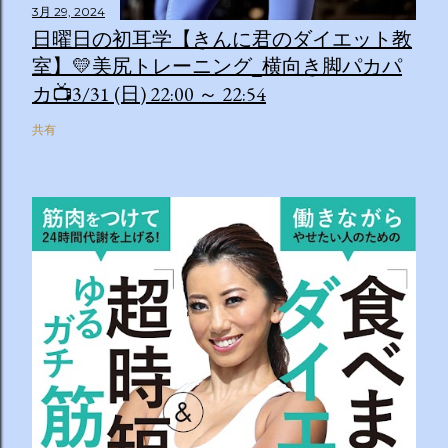
3月 29, 2024
０：２８は「私の幸福時間」を放送いたします ☆番組ＨＰ
日曜日の初耳学【きんに君のダイエット教
https://www.tv-asahi.co.jp/imadesho/ この番組は、テレ
ビ朝日が選んだ『青少年に見てもらいたい番組』です。 体重
室】💛美尻トレーニング_横向き脚パカパ
に関する10の疑問について、身体の仕組みや心理的なアプロ
カ📺3/31 (日) 22:00 ～ 22:54
ーチから分かりやすくお答えします！ 🥦 1. 人はなぜ太るの
か？ 根本的な理由は非常にシンプルで、「摂取カロリー（食
共有
べる量）が消費カロリー（動く量）を上回っているから」で
す。 消費しきれずに余ったエネルギーは、万が一の飢餓に備
えるための「脂肪」として身体に蓄えられます。現代はいつ
でも高カロリーな食べ物が手に入るため、意識しないと簡単
にエネルギー過多になってしまいます。 🥗 2. 野菜を先に食
べるのは効果があるの？ 非常に効果があります。 （ベジタ
ブルファーストと呼ばれます） 野菜に含まれる食物繊維が、
後から入ってくる糖質...