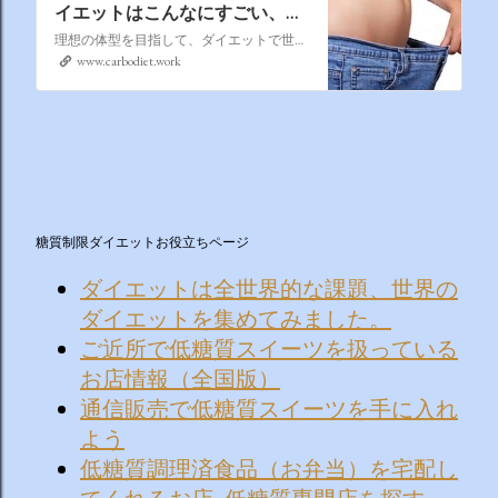
イエットはこんなにすごい、食
べて痩せる世界のダイエット🎈
理想の体型を目指して、ダイエットで世界一周！,食べて瘦せる,美味しく痩せる,お腹痩せ,下半身痩せ,お腹ポッコリ,低糖質,ハーブ最強,地中海式ダイエット,糖質制限,
www.carbodiet.work
糖質制限ダイエットお役立ちページ
ダイエットは全世界的な課題、世界の
ダイエットを集めてみました。
ご近所で低糖質スイーツを扱っている
お店情報（全国版）
通信販売で低糖質スイーツを手に入れ
よう
低糖質調理済食品（お弁当）を宅配し