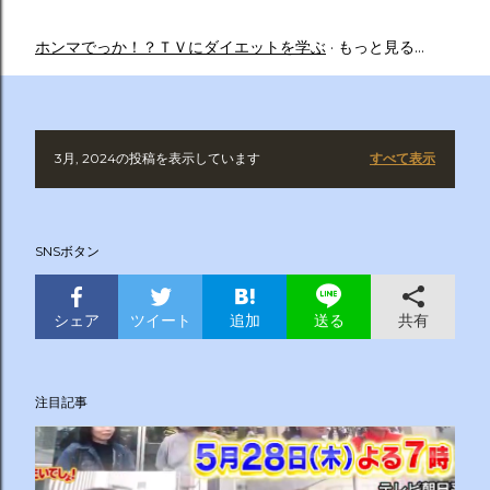
ホンマでっか！？ＴＶにダイエットを学ぶ
もっと見る…
3月, 2024の投稿を表示しています
すべて表示
投
稿
SNSボタン
シェア
ツイート
追加
共有
送る
注目記事