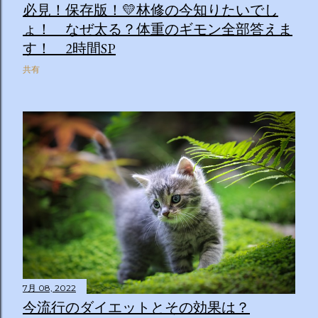
必見！保存版！💛林修の今知りたいでし
ょ！ なぜ太る？体重のギモン全部答えま
す！ 2時間SP
共有
7月 08, 2022
今流行のダイエットとその効果は？