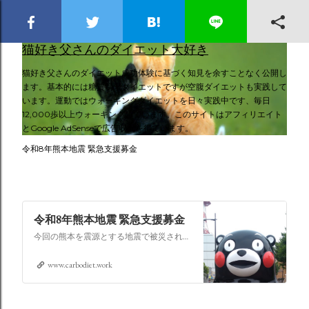
スキップしてメイン コンテンツに移動
猫好き父さんのダイエット大好き
猫好き父さんのダイエット成功体験に基づく知見を余すことなく公開し
ます。基本的には糖質制限ダイエットですが空腹ダイエットも実践して
います。運動ではウォーキングダイエットを日々実践中です、毎日
12,000歩以上ウォーキングしています。このサイトはアフィリエイト
とGoogle AdSenseで広告収入を得ています。
令和8年熊本地震 緊急支援募金
令和8年熊本地震 緊急支援募金
今回の熊本を震源とする地震で被災された皆さままだまだ余震も続き大変な時間を過ごされていると思います。心よりお見舞い申し上げます
www.carbodiet.work