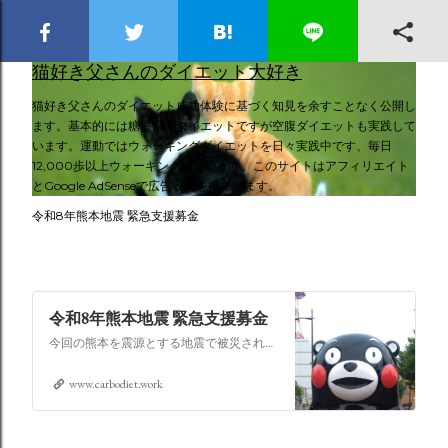
スキップしてメイン コンテンツに移動
猫好き父さんのダイエット大好き
猫好き父さんのダイエット成功体験に基づく知見を余すことなく公開し
ます。基本的には糖質制限ダイエットですが空腹ダイエットも実践して
います。運動ではウォーキングダイエットを日々実践中です、毎日
12,000歩以上ウォーキングしています。このサイトはアフィリエイト
とGoogle AdSenseで広告収入を得ています。
令和8年熊本地震 緊急支援募金
令和8年熊本地震 緊急支援募金
今回の熊本を震源とする地震で被災された皆さままだまだ余震も続き大変な時間を過ごされていると思います。心よりお見舞い申し上げます
www.carbodiet.work