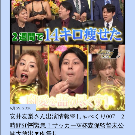
6月 29, 2026
安井友梨さん出演情報💛しゃべくり007 2
時間SP🈑緊急！サッカーW杯森保監督未公
開大放出▼肉祭り