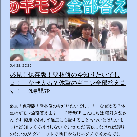
5月 29, 2026
必見！保存版！💛林修の今知りたいでし
ょ！ なぜ太る？体重のギモン全部答えま
す！ 2時間SP
必見！保存版！💛林修の今知りたいでしょ！ なぜ太る？体
重のギモン全部答えます！ 2時間SP こんにちは 猫好き父さ
んです 健康であれば 過度に心配することもないとは思いま
すけど 知ってて損はしないですね ただ 実践しなければ意味
のないのが ダイエットで 明日からじゃダメで 今からでし