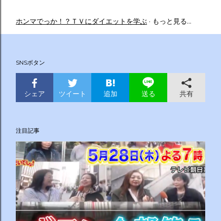
ホンマでっか！？ＴＶにダイエットを学ぶ
もっと見る…
SNSボタン
シェア
ツイート
追加
共有
送る
注目記事