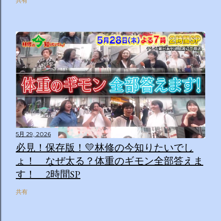
共有
5月 29, 2026
必見！保存版！💛林修の今知りたいでし
ょ！ なぜ太る？体重のギモン全部答えま
す！ 2時間SP
共有