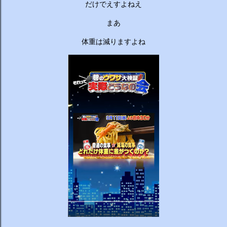
ーチから分かりやすくお答えします！ 🥦 1. 人はなぜ太るの
だけでえすよねえ
か？ 根本的な理由は非常にシンプルで、「摂取カロリー（食
まあ
べる量）が消費カロリー（動く量）を上回っているから」で
す。 消費しきれずに余ったエネルギーは、万が一の飢餓に備
体重は減りますよね
えるための「脂肪」として身体に蓄えられます。現代はいつ
でも高カロリーな食べ物が手に入るため、意識しないと簡単
にエネルギー過多になってしまいます。 🥗 2. 野菜を先に食
べるのは効果があるの？ 非常に効果があります。 （ベジタ
ブルファーストと呼ばれます） 野菜に含まれる食物繊維が、
後から入ってくる糖質...