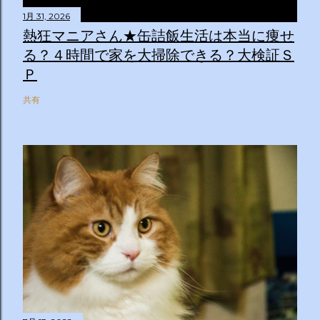
1月 31, 2026
熱狂マニアさん★缶詰飯生活は本当に痩せ
る？４時間で家を大掃除できる？大検証Ｓ
Ｐ
共有