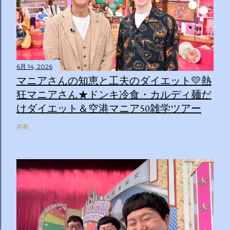
6月 14, 2026
マニアさんの知恵と工夫のダイエット💛熱
狂マニアさん★ドンキ冷食・カルディ麺だ
けダイエット＆空港マニア50雑学ツアー
共有