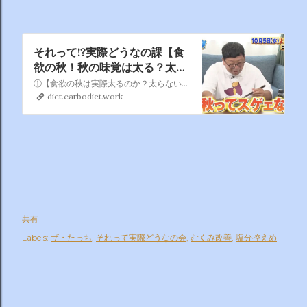
それって!?実際どうなの課【食
欲の秋！秋の味覚は太る？太ら
ない？】📺10月5日(水) 23時
①【食欲の秋は実際太るのか？太らないのか？】 秋は美味しい食べものがたくさん！ 夏バテから回復し、食欲も増すためついつい食べ過ぎて太ってしまう方も多いはず…。時期の問題か食材の問題なのか！？ 人類の疑問を解決すべく、チャンが３日間食欲の秋を堪能して検証。
59分〜放送
diet.carbodiet.work
共有
Labels:
ザ・たっち
それって実際どうなの会
むくみ改善
塩分控えめ