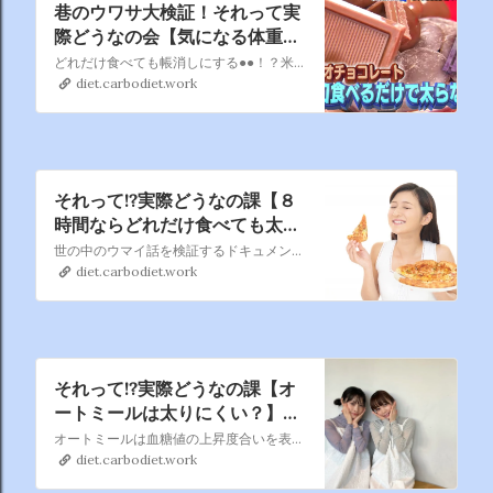
巷のウワサ大検証！それって実
際どうなの会【気になる体重・
身体のウワサＳＰ】📺6/3 (月)
どれだけ食べても帳消しにする●●！？米と小麦はどっちが太る！？ブルブルするだけで本当にスリムに！？夏目前で気になる身体のこと…人類のギモンを、徹底検証します！
20:55 ～ 22:57
diet.carbodiet.work
それって!?実際どうなの課【８
時間ならどれだけ食べても太ら
ない？ザ・ファイナル】🍚3/20
世の中のウマイ話を検証するドキュメントバラエティー！ ＃チャンありがとう 完結編 【１日８時間以内なら思い出の料理をどれだけ食べても太らないのか!?】
(水) 23:59 ～ 0:54
diet.carbodiet.work
それって!?実際どうなの課【オ
ートミールは太りにくい？】📺
3/29 (水) 23:59 ～ 0:54
オートミールは血糖値の上昇度合いを表した、 ＧＩ値が白米と比べて低く、白米よりも太らないと言われている！ 双子女優「ＭＩＯＹＡＥ」が３日間同じ生活をし、 白米を食べる／オートミールを食べるでその差を徹底検証！ 白米とオートミールではどれほど体重差が出るのか？
diet.carbodiet.work