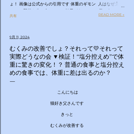
ょ！ 画像は公式からの引用です 体重のギモン 人はなぜ太る
のか？ 野菜を先に食べるのは効果があるの？１日２食と３
READ MORE »
共有
食、どっちが太らない？「太りやすい人」と「太りにくい
人」の違いは？太るとわかっているのについ食べてしまうの
はなぜ？甘いものを我慢できない…どうすれば？ぽっこりお
9月 11, 2024
腹、どうすれば凹む？「フェイスライン」はすっきりさせら
れる？ラクして太りにくい体になる方法は？私の理想体重っ
むくみの改善でしょ？それって💛それって
て何キロ？体重のギモン全部答えます！２時間ＳＰ ◇出演
実際どうなの会 ▼検証！“塩分控えめ”で体
者 【ＭＣ】林修 【副担任】斎藤ちはる（テレビ朝日アナ
重に驚きの変化！？ 普通の食事と塩分控え
ウンサー）【学級委員長】バカリズム 【学友】伊沢拓司
めの食事では、体重に差は出るのか？
【ゲスト学友】名取裕子 島崎和歌子 宮世琉弥 伊集院光
【講師】小田原雅人 東京医科大学病院客員教授 加
藤俊徳 加藤プラチナクリニック院長 脳の学校 代
こんにちは
表 森谷敏夫 京都大学名誉教授 郷間光正
運動器認定理学療法士 ◇おしらせ ※２０：２５〜２
猫好き父さんです
０：２８は「私の幸福時間」を放送いたします ☆番組ＨＰ
https://www.tv-asahi.co.jp/imadesho/ この番組は、テレ
きっと
ビ朝日が選んだ『青少年に見てもらいたい番組』です。 体重
むくみが改善する
に関する10の疑問について、身体の仕組みや心理的なアプロ