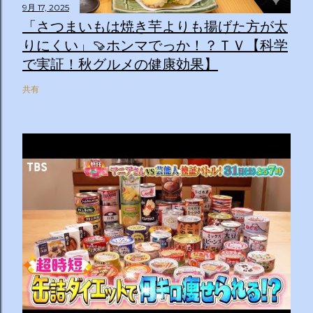
9月 17, 2025
「さつまいもは焼き芋よりも揚げた方が太
りにくい」🍠ホンマでっか！？ＴＶ【科学
で実証！秋グルメの健康効果】
共有