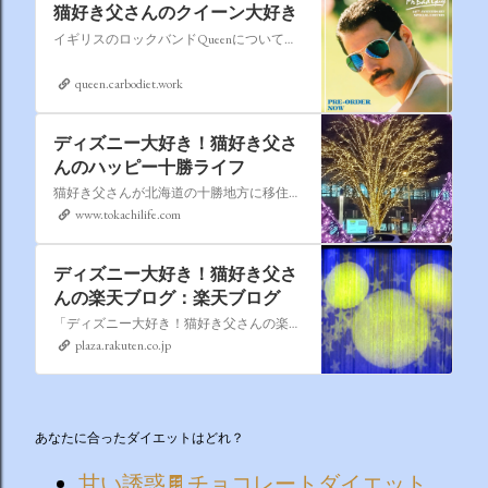
猫好き父さんのクイーン大好き
イギリスのロックバンドQueenについての情報をアップします。
queen.carbodiet.work
ディズニー大好き！猫好き父さ
んのハッピー十勝ライフ
猫好き父さんが北海道の十勝地方に移住しました。なれない北海道の暮らしについてお伝えします。
www.tokachilife.com
ディズニー大好き！猫好き父さ
んの楽天ブログ：楽天ブログ
「ディズニー大好き！猫好き父さんの楽天ブログ」にようこそ！ いろんなブログサービスが廃止になるなか満を持して楽天ブログをはじめようと思います。 よろしくお願いいたします。
plaza.rakuten.co.jp
あなたに合ったダイエットはどれ？
甘い誘惑🍫チョコレートダイエット