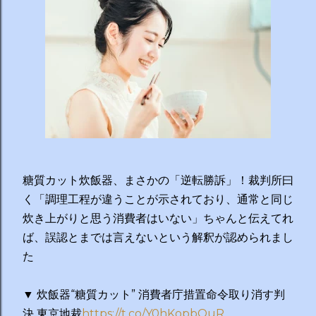
糖質カット炊飯器、まさかの「逆転勝訴」！裁判所曰
く「調理工程が違うことが示されており、通常と同じ
炊き上がりと思う消費者はいない」ちゃんと伝えてれ
ば、誤認とまでは言えないという解釈が認められまし
た
▼ 炊飯器“糖質カット” 消費者庁措置命令取り消す判
決 東京地裁
https://t.co/Y0hKopbOuR