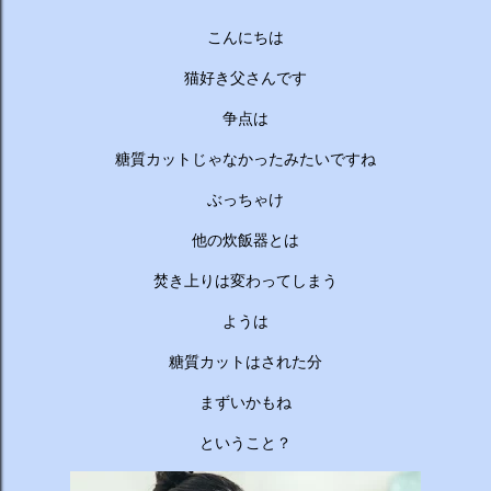
ーチから分かりやすくお答えします！ 🥦 1. 人はなぜ太るの
か？ 根本的な理由は非常にシンプルで、「摂取カロリー（食
こんにちは
べる量）が消費カロリー（動く量）を上回っているから」で
す。 消費しきれずに余ったエネルギーは、万が一の飢餓に備
猫好き父さんです
えるための「脂肪」として身体に蓄えられます。現代はいつ
争点は
でも高カロリーな食べ物が手に入るため、意識しないと簡単
にエネルギー過多になってしまいます。 🥗 2. 野菜を先に食
糖質カットじゃなかったみたいですね
べるのは効果があるの？ 非常に効果があります。 （ベジタ
ぶっちゃけ
ブルファーストと呼ばれます） 野菜に含まれる食物繊維が、
後から入ってくる糖質...
他の炊飯器とは
焚き上りは変わってしまう
ようは
糖質カットはされた分
まずいかもね
ということ？