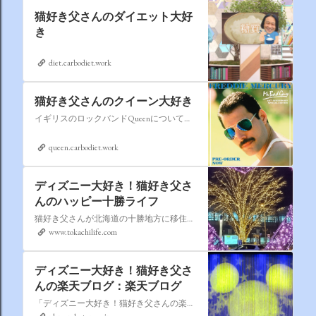
猫好き父さんのダイエット大好
き
diet.carbodiet.work
猫好き父さんのクイーン大好き
イギリスのロックバンドQueenについての情報をアップします。
queen.carbodiet.work
ディズニー大好き！猫好き父さ
んのハッピー十勝ライフ
猫好き父さんが北海道の十勝地方に移住しました。なれない北海道の暮らしについてお伝えします。
www.tokachilife.com
ディズニー大好き！猫好き父さ
んの楽天ブログ：楽天ブログ
「ディズニー大好き！猫好き父さんの楽天ブログ」にようこそ！ いろんなブログサービスが廃止になるなか満を持して楽天ブログをはじめようと思います。 よろしくお願いいたします。