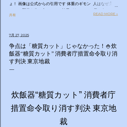
ょ！ 画像は公式からの引用です 体重のギモン 人はなぜ太る
のか？ 野菜を先に食べるのは効果があるの？１日２食と３
READ MORE »
共有
食、どっちが太らない？「太りやすい人」と「太りにくい
人」の違いは？太るとわかっているのについ食べてしまうの
はなぜ？甘いものを我慢できない…どうすれば？ぽっこりお
7月 27, 2025
腹、どうすれば凹む？「フェイスライン」はすっきりさせら
れる？ラクして太りにくい体になる方法は？私の理想体重っ
争点は「糖質カット」じゃなかった！🍚炊
て何キロ？体重のギモン全部答えます！２時間ＳＰ ◇出演
飯器“糖質カット” 消費者庁措置命令取り消
者 【ＭＣ】林修 【副担任】斎藤ちはる（テレビ朝日アナ
す判決 東京地裁
ウンサー）【学級委員長】バカリズム 【学友】伊沢拓司
【ゲスト学友】名取裕子 島崎和歌子 宮世琉弥 伊集院光
【講師】小田原雅人 東京医科大学病院客員教授 加
藤俊徳 加藤プラチナクリニック院長 脳の学校 代
表 森谷敏夫 京都大学名誉教授 郷間光正
炊飯器“糖質カット” 消費者庁
運動器認定理学療法士 ◇おしらせ ※２０：２５〜２
０：２８は「私の幸福時間」を放送いたします ☆番組ＨＰ
措置命令取り消す判決 東京地
https://www.tv-asahi.co.jp/imadesho/ この番組は、テレ
ビ朝日が選んだ『青少年に見てもらいたい番組』です。 体重
裁
に関する10の疑問について、身体の仕組みや心理的なアプロ