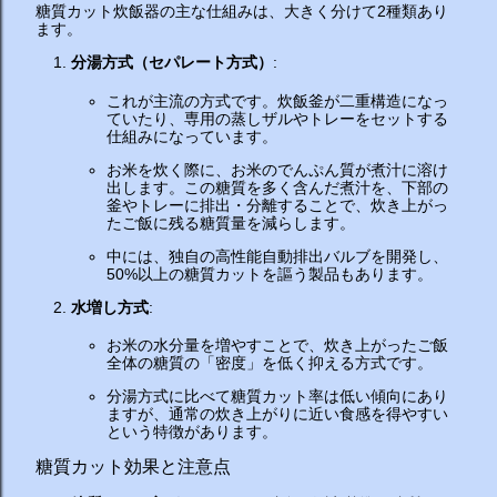
糖質カット炊飯器の主な仕組みは、大きく分けて2種類あり
ます。
分湯方式（セパレート方式）
:
これが主流の方式です。炊飯釜が二重構造になっ
ていたり、専用の蒸しザルやトレーをセットする
仕組みになっています。
お米を炊く際に、お米のでんぷん質が煮汁に溶け
出します。この糖質を多く含んだ煮汁を、下部の
釜やトレーに排出・分離することで、炊き上がっ
たご飯に残る糖質量を減らします。
中には、独自の高性能自動排出バルブを開発し、
50%以上の糖質カットを謳う製品もあります。
水増し方式
:
お米の水分量を増やすことで、炊き上がったご飯
全体の糖質の「密度」を低く抑える方式です。
分湯方式に比べて糖質カット率は低い傾向にあり
ますが、通常の炊き上がりに近い食感を得やすい
という特徴があります。
糖質カット効果と注意点