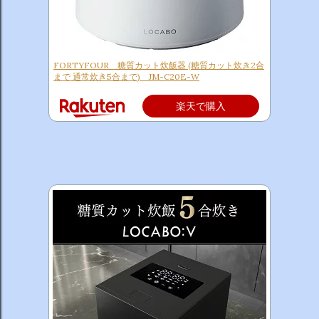
FORTYFOUR 糖質カット炊飯器 (糖質カット炊き2合
まで 通常炊き5合まで) JM-C20E-W
楽天で購入