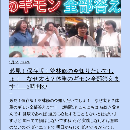
5月 29, 2026
必見！保存版！💛林修の今知りたいでし
ょ！ なぜ太る？体重のギモン全部答えま
す！ 2時間SP
必見！保存版！💛林修の今知りたいでしょ！ なぜ太る？体
重のギモン全部答えます！ 2時間SP こんにちは 猫好き父さ
んです 健康であれば 過度に心配することもないとは思いま
すけど 知ってて損はしないですね ただ 実践しなければ意味
のないのが ダイエットで 明日からじゃダメで 今からでし