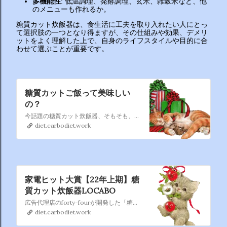
多機能性
: 低温調理、発酵調理、玄米、雑穀米など、他
のメニューも作れるか。
糖質カット炊飯器は、食生活に工夫を取り入れたい人にとっ
て選択肢の一つとなり得ますが、その仕組みや効果、デメリ
ットをよく理解した上で、自身のライフスタイルや目的に合
わせて選ぶことが重要です。
糖質カットご飯って美味しい
の？
今話題の糖質カット炊飯器、そもそも、炭水化物のかたまりみたいなご飯から糖質も半分も カットして美味しさは保たれるのでしょうか？
diet.carbodiet.work
家電ヒット大賞【22年上期】糖
質カット炊飯器LOCABO
広告代理店のforty-fourが開発した「糖質カット炊飯器LOCABO」だ。穴が空いた鍋のような部品を炊飯器の内鍋にセットし、糖質を含んだ水分を炊飯時に下に落とすことで、最大45％の糖質をカットできる。糖質カット炊飯器自体は従来もあったが、LOCABOは糖質カット時の最大炊飯量を2合に抑えることで
diet.carbodiet.work