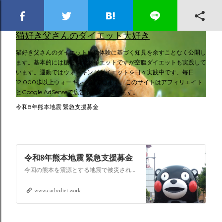
スキップしてメイン コンテンツに移動
猫好き父さんのダイエット大好き
猫好き父さんのダイエット成功体験に基づく知見を余すことなく公開し
ます。基本的には糖質制限ダイエットですが空腹ダイエットも実践して
います。運動ではウォーキングダイエットを日々実践中です、毎日
12,000歩以上ウォーキングしています。このサイトはアフィリエイト
とGoogle AdSenseで広告収入を得ています。
令和8年熊本地震 緊急支援募金
令和8年熊本地震 緊急支援募金
今回の熊本を震源とする地震で被災された皆さままだまだ余震も続き大変な時間を過ごされていると思います。心よりお見舞い申し上げます
www.carbodiet.work