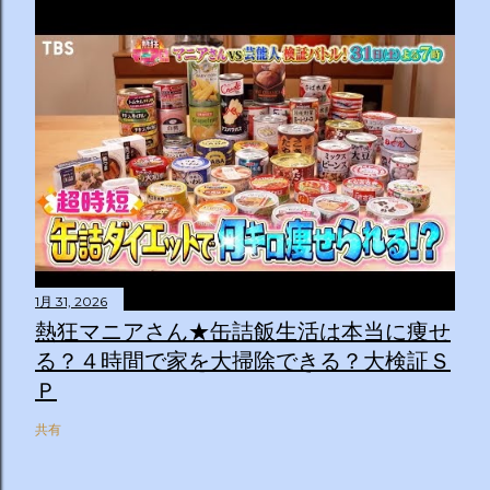
1月 31, 2026
熱狂マニアさん★缶詰飯生活は本当に痩せ
る？４時間で家を大掃除できる？大検証Ｓ
Ｐ
共有