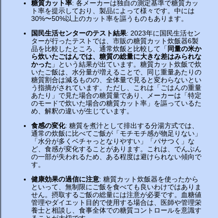
糖質カット率
: 各メーカーは独自の測定基準で糖質カッ
ト率を提示しており、製品によって様々です。中には
30%〜50%以上のカット率を謳うものもあります。
国民生活センターのテスト結果
: 2023年に国民生活セン
ターが行ったテストでは、市販の糖質カット炊飯器6製
品を比較したところ、通常炊飯と比較して「
同量の米か
ら炊いたごはんでは、糖質の総量に大きな差はみられな
かった
」という結果が出ています。糖質カット炊飯で炊
いたご飯は、水分量が増えることで、同じ重量あたりの
糖質割合は減るものの、全体量で見ると変わらないとい
う指摘がされています。ただし、これは「ごはんの重量
あたり」で見た場合の糖質量であり、メーカーは「特定
のモードで炊いた場合の糖質カット率」を謳っているた
め、解釈の違いが生じています。
食感の変化
: 糖質を煮汁として排出する分湯方式では、
通常の炊飯に比べてご飯が「モチモチ感が物足りない」
「水分が多くベチャっとなりやすい」「パサつく」な
ど、食感が変化することがあります。これは、でんぷん
の一部が失われるため、ある程度は避けられない傾向で
す。
健康効果の過信に注意
: 糖質カット炊飯器を使ったから
といって、無制限にご飯を食べても良いわけではありま
せん。摂取するご飯の総量には注意が必要です。血糖値
管理やダイエット目的で使用する場合は、医師や管理栄
養士と相談し、食事全体での糖質コントロールを意識す
ることが大切です。