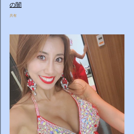
の闇
共有