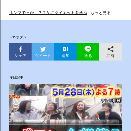
ホンマでっか！？ＴＶにダイエットを学ぶ
もっと見る…
SNSボタン
シェア
ツイート
追加
共有
送る
注目記事