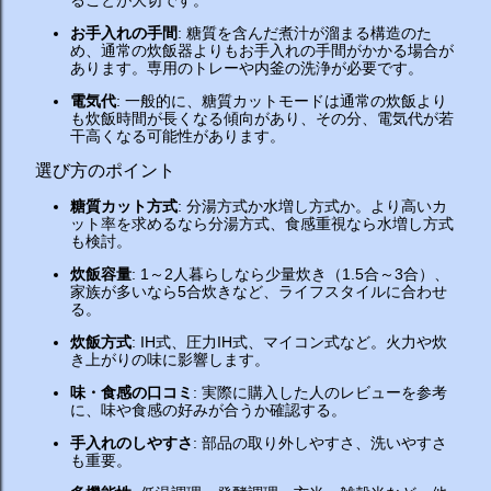
お手入れの手間
: 糖質を含んだ煮汁が溜まる構造のた
め、通常の炊飯器よりもお手入れの手間がかかる場合が
あります。専用のトレーや内釜の洗浄が必要です。
電気代
: 一般的に、糖質カットモードは通常の炊飯より
も炊飯時間が長くなる傾向があり、その分、電気代が若
干高くなる可能性があります。
選び方のポイント
糖質カット方式
: 分湯方式か水増し方式か。より高いカ
ット率を求めるなら分湯方式、食感重視なら水増し方式
も検討。
炊飯容量
: 1～2人暮らしなら少量炊き（1.5合～3合）、
家族が多いなら5合炊きなど、ライフスタイルに合わせ
る。
炊飯方式
: IH式、圧力IH式、マイコン式など。火力や炊
き上がりの味に影響します。
味・食感の口コミ
: 実際に購入した人のレビューを参考
に、味や食感の好みが合うか確認する。
手入れのしやすさ
: 部品の取り外しやすさ、洗いやすさ
も重要。