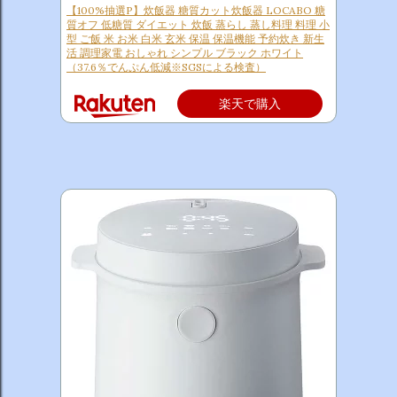
【100%抽選P】炊飯器 糖質カット炊飯器 LOCABO 糖
質オフ 低糖質 ダイエット 炊飯 蒸らし 蒸し料理 料理 小
型 ご飯 米 お米 白米 玄米 保温 保温機能 予約炊き 新生
活 調理家電 おしゃれ シンプル ブラック ホワイト
（37.6％でんぷん低減※SGSによる検査）
楽天で購入