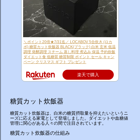
＼ポイント20倍★7/31迄／ LOCABOV 5合炊き (ロカ
ボ) 糖質カット炊飯器 BLACK(ブラック) 白米 玄米 低温
調理 発酵調理 スチーム 蒸し料理 煮込み 保温 予約炊飯
ダイエット食 低糖質 糖質制限 ポイント セール キャン
ペーン クリスマス ギフト プレゼント
楽天で購入
糖質カット炊飯器
糖質カット炊飯器は、白米の糖質摂取量を抑えたいというニ
ーズに応える家電として登場しました。ダイエットや血糖値
管理に関心がある人々の間で注目されています。
糖質カット炊飯器の仕組み