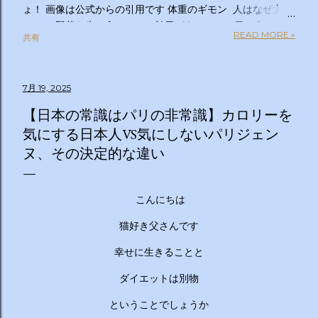
ょ！ 画像は公式からの引用です 体重のギモン 人はなぜ太る
のか？ 野菜を先に食べるのは効果があるの？１日２食と３
READ MORE »
共有
食、どっちが太らない？「太りやすい人」と「太りにくい
人」の違いは？太るとわかっているのについ食べてしまうの
はなぜ？甘いものを我慢できない…どうすれば？ぽっこりお
7月 19, 2025
腹、どうすれば凹む？「フェイスライン」はすっきりさせら
れる？ラクして太りにくい体になる方法は？私の理想体重っ
【日本の常識はパリの非常識】カロリーを
て何キロ？体重のギモン全部答えます！２時間ＳＰ ◇出演
気にする日本人VS気にしないパリジェン
者 【ＭＣ】林修 【副担任】斎藤ちはる（テレビ朝日アナ
ヌ、その決定的な違い
ウンサー）【学級委員長】バカリズム 【学友】伊沢拓司
【ゲスト学友】名取裕子 島崎和歌子 宮世琉弥 伊集院光
【講師】小田原雅人 東京医科大学病院客員教授 加
こんにちは
藤俊徳 加藤プラチナクリニック院長 脳の学校 代
表 森谷敏夫 京都大学名誉教授 郷間光正
猫好き父さんです
運動器認定理学療法士 ◇おしらせ ※２０：２５〜２
幸せに生きることと
０：２８は「私の幸福時間」を放送いたします ☆番組ＨＰ
https://www.tv-asahi.co.jp/imadesho/ この番組は、テレ
ダイエットは別物
ビ朝日が選んだ『青少年に見てもらいたい番組』です。 体重
に関する10の疑問について、身体の仕組みや心理的なアプロ
ということでしょうか