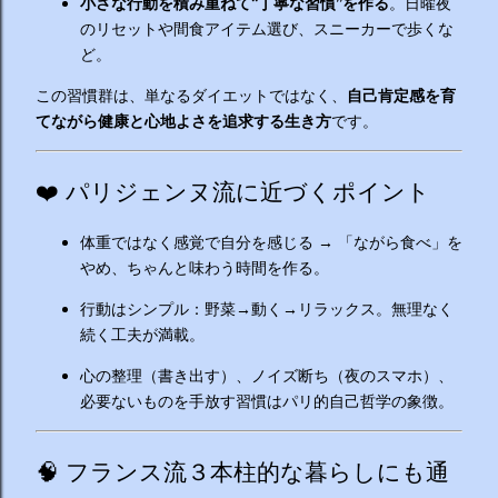
小さな行動を積み重ねて“丁寧な習慣”を作る
。日曜夜
のリセットや間食アイテム選び、スニーカーで歩くな
ど。
この習慣群は、単なるダイエットではなく、
自己肯定感を育
てながら健康と心地よさを追求する生き方
です。
❤️ パリジェンヌ流に近づくポイント
体重ではなく感覚で自分を感じる → 「ながら食べ」を
やめ、ちゃんと味わう時間を作る。
行動はシンプル：野菜→動く→リラックス。無理なく
続く工夫が満載。
心の整理（書き出す）、ノイズ断ち（夜のスマホ）、
必要ないものを手放す習慣はパリ的自己哲学の象徴。
🧠 フランス流３本柱的な暮らしにも通