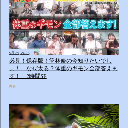
5月 29, 2026
必見！保存版！💛林修の今知りたいでし
ょ！ なぜ太る？体重のギモン全部答えま
す！ 2時間SP
共有