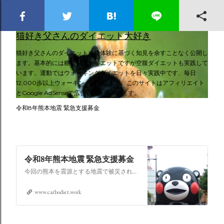
スキップしてメイン コンテンツに移動
猫好き父さんのダイエット大好き
猫好き父さんのダイエット成功体験に基づく知見を余すことなく公開し
ます。基本的には糖質制限ダイエットですが空腹ダイエットも実践して
います。運動ではウォーキングダイエットを日々実践中です、毎日
12,000歩以上ウォーキングしています。このサイトはアフィリエイト
とGoogle AdSenseで広告収入を得ています。
令和8年熊本地震 緊急支援募金
令和8年熊本地震 緊急支援募金
今回の熊本を震源とする地震で被災された皆さままだまだ余震も続き大変な時間を過ごされていると思います。心よりお見舞い申し上げます
www.carbodiet.work