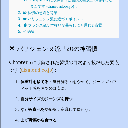
1.1.
Chapter 6 に収録された習慣の目次より抜粋した
要点です (diamond.co.jp)：
2.
🧩 習慣の意図と背景
3.
❤️ パリジェンヌ流に近づくポイント
4.
🧠 フランス流３本柱的な暮らしにも通じる背景
5.
✅ 結論
🌟 パリジェンヌ流「20の神習慣」
Chapter 6 に収録された習慣の目次より抜粋した要点
です (
diamond.co.jp
)：
体重計を捨てる
：毎日測るのをやめて、ジーンズのフ
ィット感を体型の目安に。
自分サイズのジーンズを持つ
ながら食べをやめる
：意識して味わう。
まず野菜から食べる