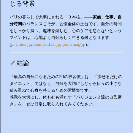
じる背景
パリの暮らしで大事にされる「３本柱」――
家族、仕事、自
分時間
のバランスこそが、習慣全体の土台です。自分の時間
をしっかり持つ、趣味を楽しむ、心のケアを怠らないという
マインドは、心地よく自分らしく生きる鍵となります
(
prtimes.jp
,
diamond.co.jp
,
parismag.jp
)。
✅ 結論
『最高の自分になるための20の神習慣』は、「痩せるだけの
ダイエット」ではなく、自分を大切にしながら日々の小さな
積み重ねで心身を整えるための習慣集です。
感覚を大切にし、体も心も満たす「パリジェンヌ流の自己磨
き」を、ぜひ日常に取り入れてみてください。