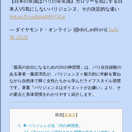
【日本の常識はパリの非常識】カロリーを気にする日
本人VS気にしないパリジェンヌ、その決定的な違い
https://t.co/bhsR9hTiGa
— ダイヤモンド・オンライン (@dol_editors)
July
18, 2025
「最高の自分になるための20の神習慣」は、パリ在住経験の
ある著者・藤原淳氏が、パリジェンヌ＝魅力的に年齢を重ね
ながら自然体で輝く女性たちから学んだライフスタイル習慣
です。著書『パリジェンヌはダイエットがお嫌い』より、そ
の要点と具体習慣をわかりやすく紹介します。
目次
[
非表示
]
1.
🌟 パリジェンヌ流「20の神習慣」