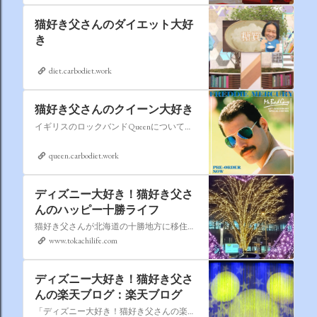
猫好き父さんのダイエット大好
き
diet.carbodiet.work
猫好き父さんのクイーン大好き
イギリスのロックバンドQueenについての情報をアップします。
queen.carbodiet.work
ディズニー大好き！猫好き父さ
んのハッピー十勝ライフ
猫好き父さんが北海道の十勝地方に移住しました。なれない北海道の暮らしについてお伝えします。
www.tokachilife.com
ディズニー大好き！猫好き父さ
んの楽天ブログ：楽天ブログ
「ディズニー大好き！猫好き父さんの楽天ブログ」にようこそ！ いろんなブログサービスが廃止になるなか満を持して楽天ブログをはじめようと思います。 よろしくお願いいたします。