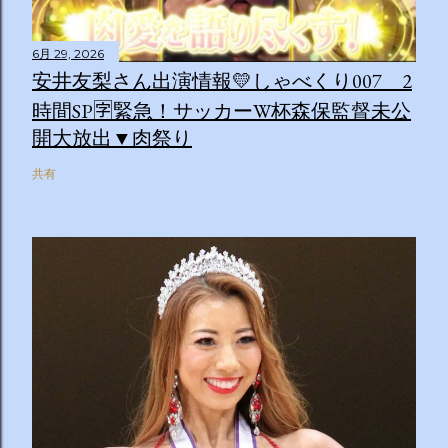
6月 29, 2026
安井友梨さん出演情報💛しゃべくり007 2
時間SP🈑緊急！サッカーW杯森保監督未公
開大放出▼肉祭り
共有