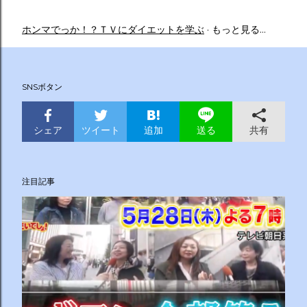
ホンマでっか！？ＴＶにダイエットを学ぶ
もっと見る…
SNSボタン
シェア
ツイート
追加
共有
送る
注目記事