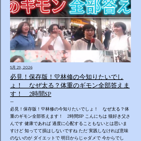
5月 29, 2026
必見！保存版！💛林修の今知りたいでし
ょ！ なぜ太る？体重のギモン全部答えま
す！ 2時間SP
必見！保存版！💛林修の今知りたいでしょ！ なぜ太る？体
重のギモン全部答えます！ 2時間SP こんにちは 猫好き父さ
んです 健康であれば 過度に心配することもないとは思いま
すけど 知ってて損はしないですね ただ 実践しなければ意味
のないのが ダイエットで 明日からじゃダメで 今からでし