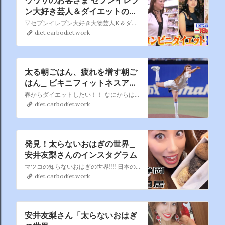
ン大好き芸人＆ダイエットの達
人📺Tver配信中！
▽セブンイレブン大好き大物芸人K＆ダイエットの達人美女が登場
diet.carbodiet.work
太る朝ごはん、疲れを増す朝ご
はん_ ビキニフィットネスアス
リート安井友梨さんのブログ
春からダイエットしたい！！ なにからはじめて良いかわからない ダイエットを加速させたい！！ 難しく頭で考えず、、 まずはMRPスムージー1杯から気軽にトライを✨✨✨✨🤝
diet.carbodiet.work
発見！太らないおはぎの世界_
安井友梨さんのインスタグラム
マツコの知らないおはぎの世界‼️‼️ 日本のスーパーフード【おはぎ】🇯🇵 おはぎマニアが各地の究極おはぎを紹介。【安井友梨プロデュース月替わり限定太らないおはぎケーキ㊙️】
diet.carbodiet.work
安井友梨さん「太らないおはぎ