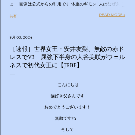
ょ！ 画像は公式からの引用です 体重のギモン 人はなぜ太る
のか？ 野菜を先に食べるのは効果があるの？１日２食と３
READ MORE »
共有
食、どっちが太らない？「太りやすい人」と「太りにくい
人」の違いは？太るとわかっているのについ食べてしまうの
はなぜ？甘いものを我慢できない…どうすれば？ぽっこりお
9月 03, 2024
腹、どうすれば凹む？「フェイスライン」はすっきりさせら
れる？ラクして太りにくい体になる方法は？私の理想体重っ
［速報］世界女王・安井友梨、無敵の赤ド
て何キロ？体重のギモン全部答えます！２時間ＳＰ ◇出演
レスでV3 屈強下半身の大谷美咲がウェル
者 【ＭＣ】林修 【副担任】斎藤ちはる（テレビ朝日アナ
ネスで初代女王に【JBBF】
ウンサー）【学級委員長】バカリズム 【学友】伊沢拓司
【ゲスト学友】名取裕子 島崎和歌子 宮世琉弥 伊集院光
【講師】小田原雅人 東京医科大学病院客員教授 加
こんにちは
藤俊徳 加藤プラチナクリニック院長 脳の学校 代
表 森谷敏夫 京都大学名誉教授 郷間光正
猫好き父さんです
運動器認定理学療法士 ◇おしらせ ※２０：２５〜２
おめでとうございます！
０：２８は「私の幸福時間」を放送いたします ☆番組ＨＰ
https://www.tv-asahi.co.jp/imadesho/ この番組は、テレ
無敵ですね！
ビ朝日が選んだ『青少年に見てもらいたい番組』です。 体重
に関する10の疑問について、身体の仕組みや心理的なアプロ
そして