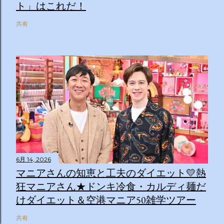
ト」はこれだ！
共有
6月 14, 2026
マニアさんの知恵と工夫のダイエット💛熱
狂マニアさん★ドンキ冷食・カルディ麺だ
けダイエット＆空港マニア50雑学ツアー
共有