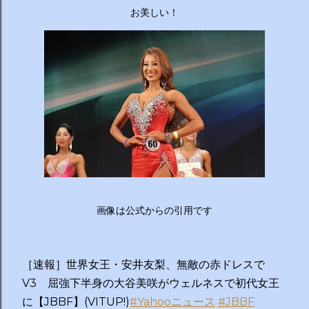
ーチから分かりやすくお答えします！ 🥦 1. 人はなぜ太るの
お美しい！
か？ 根本的な理由は非常にシンプルで、「摂取カロリー（食
べる量）が消費カロリー（動く量）を上回っているから」で
す。 消費しきれずに余ったエネルギーは、万が一の飢餓に備
えるための「脂肪」として身体に蓄えられます。現代はいつ
でも高カロリーな食べ物が手に入るため、意識しないと簡単
にエネルギー過多になってしまいます。 🥗 2. 野菜を先に食
べるのは効果があるの？ 非常に効果があります。 （ベジタ
ブルファーストと呼ばれます） 野菜に含まれる食物繊維が、
後から入ってくる糖質...
画像は公式からの引用です
［速報］世界女王・安井友梨、無敵の赤ドレスで
V3 屈強下半身の大谷美咲がウェルネスで初代女王
に【JBBF】(VITUP!)
#Yahooニュース
#JBBF