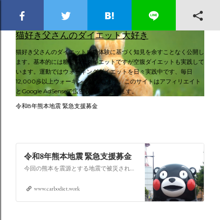
スキップしてメイン コンテンツに移動
猫好き父さんのダイエット大好き
猫好き父さんのダイエット成功体験に基づく知見を余すことなく公開し
ます。基本的には糖質制限ダイエットですが空腹ダイエットも実践して
います。運動ではウォーキングダイエットを日々実践中です、毎日
12,000歩以上ウォーキングしています。このサイトはアフィリエイト
とGoogle AdSenseで広告収入を得ています。
令和8年熊本地震 緊急支援募金
令和8年熊本地震 緊急支援募金
今回の熊本を震源とする地震で被災された皆さままだまだ余震も続き大変な時間を過ごされていると思います。心よりお見舞い申し上げます
www.carbodiet.work