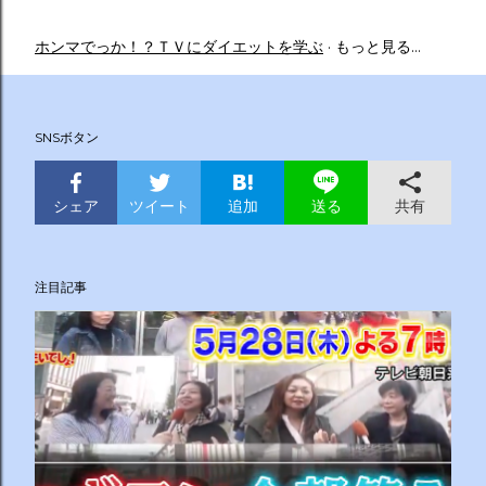
ホンマでっか！？ＴＶにダイエットを学ぶ
もっと見る…
SNSボタン
シェア
ツイート
追加
共有
送る
注目記事