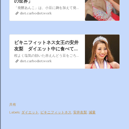
の世界」
「発酵あんこ」は、小豆に麹を加えて発酵させたもの 発酵あんこには砂糖が含まれないので、食べても血糖値上がらない そのうえ、食物繊維が豊富で腸内環境を整える作用があり、 美肌効果も期待できます。 鉄分や亜鉛も多く含む、 女性にはうれしい食品㊙️㊙️
diet.carbodiet.work
ビキニフィットネス女王の安井
友梨 ダイエット中に食べても
OKのおやつ紹介「必ず買い占
程よく塩気の効いた赤えんどう豆をごろごろと混ぜ込み、すっきりとした味わいのつぶあんを包んだ豆大福です。原材料高騰の為、税抜き売価１４０円から１４８円に変更します
めます」
diet.carbodiet.work
共有
Labels:
ダイエット
ビキニフィットネス
安井友梨
減量