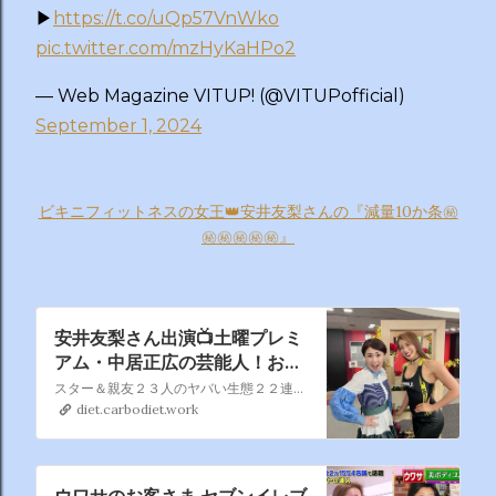
▶
https://t.co/uQp57VnWko
pic.twitter.com/mzHyKaHPo2
— Web Magazine VITUP! (@VITUPofficial)
September 1, 2024
ビキニフィットネスの女王👑安井友梨さんの『減量10か条㊙️
㊙️㊙️㊙️㊙️㊙️』
安井友梨さん出演📺土曜プレミ
アム・中居正広の芸能人！お友
達呼んできましたグランプリ第
スター＆親友２３人のヤバい生態２２連発！あのちゃんが親友安藤なつ宅初訪問で本音ポロリ…寺田心唯一の友達は謎のおじさん！加藤茶サプライズ登場！津田にドッキリ
２弾
diet.carbodiet.work
ウワサのお客さま セブンイレブ