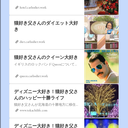
hotel.carbodiet.work
猫好き父さんのダイエット大好
き
diet.carbodiet.work
猫好き父さんのクイーン大好き
イギリスのロックバンドQueenについての情報をアップします。
queen.carbodiet.work
ディズニー大好き！猫好き父さ
んのハッピー十勝ライフ
猫好き父さんが北海道の十勝地方に移住しました。なれない北海道の暮らしについてお伝えします。
www.tokachilife.com
ディズニー大好き！猫好き父さ