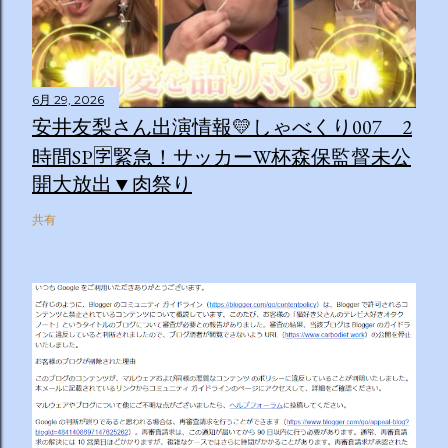
6月 29, 2026
安井友梨さん出演情報💛しゃべくり007 2
時間SP🈑緊急！サッカーW杯森保監督未公
開大放出▼肉祭り
共有