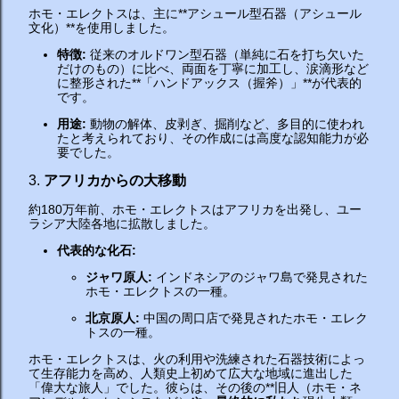
ホモ・エレクトスは、主に**アシュール型石器（アシュール
文化）**を使用しました。
特徴:
従来のオルドワン型石器（単純に石を打ち欠いた
だけのもの）に比べ、両面を丁寧に加工し、涙滴形など
に整形された**「ハンドアックス（握斧）」**が代表的
です。
用途:
動物の解体、皮剥ぎ、掘削など、多目的に使われ
たと考えられており、その作成には高度な認知能力が必
要でした。
3.
アフリカからの大移動
約180万年前、ホモ・エレクトスはアフリカを出発し、ユー
ラシア大陸各地に拡散しました。
代表的な化石:
ジャワ原人:
インドネシアのジャワ島で発見された
ホモ・エレクトスの一種。
北京原人:
中国の周口店で発見されたホモ・エレク
トスの一種。
ホモ・エレクトスは、火の利用や洗練された石器技術によっ
て生存能力を高め、人類史上初めて広大な地域に進出した
「偉大な旅人」でした。彼らは、その後の**旧人（ホモ・ネ