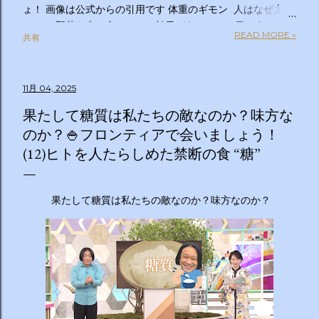
ょ！ 画像は公式からの引用です 体重のギモン 人はなぜ太る
のか？ 野菜を先に食べるのは効果があるの？１日２食と３
READ MORE »
共有
食、どっちが太らない？「太りやすい人」と「太りにくい
人」の違いは？太るとわかっているのについ食べてしまうの
はなぜ？甘いものを我慢できない…どうすれば？ぽっこりお
11月 04, 2025
腹、どうすれば凹む？「フェイスライン」はすっきりさせら
れる？ラクして太りにくい体になる方法は？私の理想体重っ
果たして糖質は私たちの敵なのか？味方な
て何キロ？体重のギモン全部答えます！２時間ＳＰ ◇出演
のか？🍚フロンティアで会いましょう！
者 【ＭＣ】林修 【副担任】斎藤ちはる（テレビ朝日アナ
(12)ヒトを人たらしめた禁断の食 “糖”
ウンサー）【学級委員長】バカリズム 【学友】伊沢拓司
【ゲスト学友】名取裕子 島崎和歌子 宮世琉弥 伊集院光
【講師】小田原雅人 東京医科大学病院客員教授 加
果たして糖質は私たちの敵なのか？味方なのか？
藤俊徳 加藤プラチナクリニック院長 脳の学校 代
表 森谷敏夫 京都大学名誉教授 郷間光正
運動器認定理学療法士 ◇おしらせ ※２０：２５〜２
０：２８は「私の幸福時間」を放送いたします ☆番組ＨＰ
https://www.tv-asahi.co.jp/imadesho/ この番組は、テレ
ビ朝日が選んだ『青少年に見てもらいたい番組』です。 体重
に関する10の疑問について、身体の仕組みや心理的なアプロ