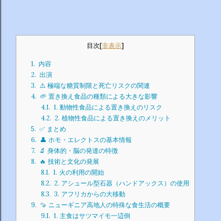
目次
[
非表示
]
1.
内容
2.
出演
3.
⚠️ 極端な糖質制限と死亡リスクの関連
4.
🌱 置き換え食品の種類による大きな影響
4.1.
1. 動物性食品による置き換えのリスク
4.2.
2. 植物性食品による置き換えのメリット
5.
✅ まとめ
6.
👤 ホモ・エレクトスの基本情報
7.
🔬 身体的・脳の発達の特徴
8.
🔥 技術と文化の発展
8.1.
1. 火の利用の開始
8.2.
2. アシュール型石器（ハンドアックス）の使用
8.3.
3. アフリカからの大移動
9.
🍠 ニューギニア高地人の特殊な食生活の概要
9.1.
1. 主食はサツマイモ一辺倒