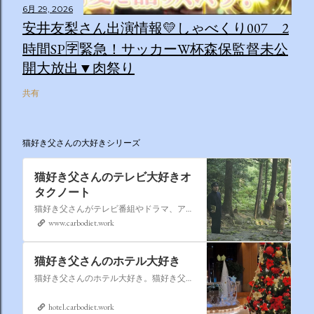
6月 29, 2026
安井友梨さん出演情報💛しゃべくり007 2
時間SP🈑緊急！サッカーW杯森保監督未公
開大放出▼肉祭り
共有
猫好き父さんの大好きシリーズ
猫好き父さんのテレビ大好きオ
タクノート
猫好き父さんがテレビ番組やドラマ、アニメ、特撮ヒーロー,そしてダイエットについて書いたブログです。
www.carbodiet.work
猫好き父さんのホテル大好き
猫好き父さんのホテル大好き。猫好き父さんが宿泊したホテルの情報を徒然なるままに書いていきます。
hotel.carbodiet.work