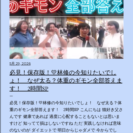
5月 29, 2026
必見！保存版！💛林修の今知りたいでし
ょ！ なぜ太る？体重のギモン全部答えま
す！ 2時間SP
必見！保存版！💛林修の今知りたいでしょ！ なぜ太る？体
重のギモン全部答えます！ 2時間SP こんにちは 猫好き父さ
んです 健康であれば 過度に心配することもないとは思いま
すけど 知ってて損はしないですね ただ 実践しなければ意味
のないのが ダイエットで 明日からじゃダメで 今からでし