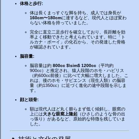
体格と歩行:
体は長くまっすぐな脚を持ち、成人では身長が
160cm〜180cm
に達するなど、現代人とほぼ変わ
らない体格を持っていました。
完全に直立二足歩行を確立しており、長距離を効
率よく移動できたと考えられています。特に「ト
ルカナ・ボーイ」の化石から、その発達した骨格
が確認されています。
脳容量:
脳容量は約
800cc
$\sim$
1200cc
（平均約
900cc）と推定され、猿人段階のホモ・ハビリス
（約600cc前後）に比べて大幅に増大しました。こ
れは、後のホモ・サピエンス（現生人類）の脳容
量（約1350cc）に近づく進化の途中段階を示しま
す。
顔と頭骨:
額は現代人ほど丸く膨らまず低く傾斜し、眼窩の
上には
大きな眼窩上隆起
（ひさしのような骨の出
っ張り）があるなど、原始的な特徴を残していま
した。