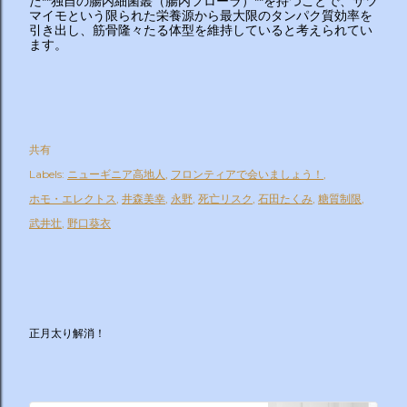
た**独自の腸内細菌叢（腸内フローラ）**を持つことで、サツ
マイモという限られた栄養源から最大限のタンパク質効率を
引き出し、筋骨隆々たる体型を維持していると考えられてい
ます。
共有
Labels:
ニューギニア高地人
フロンティアで会いましょう！
ホモ・エレクトス
井森美幸
永野
死亡リスク
石田たくみ
糖質制限
武井壮
野口葵衣
正月太り解消！