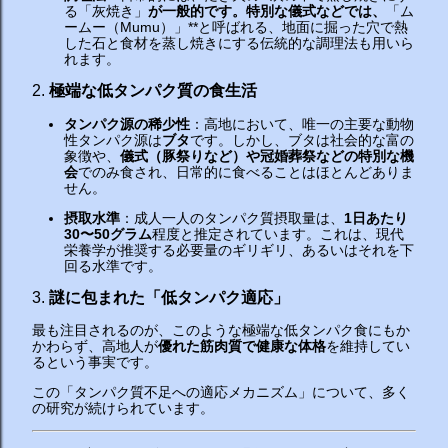
る「灰焼き」
が一般的です。特別な儀式などでは、
「ム
ームー（Mumu）」**と呼ばれる、地面に掘った穴で熱
した石と食材を蒸し焼きにする伝統的な調理法も用いら
れます。
2.
極端な低タンパク質の食生活
タンパク源の稀少性
：高地において、唯一の主要な動物
性タンパク源は
ブタ
です。しかし、ブタは社会的な富の
象徴や、
儀式（豚祭りなど）や冠婚葬祭などの特別な機
会
でのみ食され、日常的に食べることはほとんどありま
せん。
摂取水準
：成人一人のタンパク質摂取量は、
1日あたり
30〜50グラム
程度と推定されています。これは、現代
栄養学が推奨する必要量のギリギリ、あるいはそれを下
回る水準です。
3.
謎に包まれた「低タンパク適応」
最も注目されるのが、このような極端な低タンパク食にもか
かわらず、高地人が
優れた筋肉質で健康な体格
を維持してい
るという事実です。
この「タンパク質不足への適応メカニズム」について、多く
の研究が続けられています。