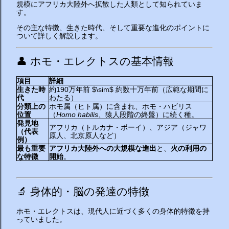
規模にアフリカ大陸外へ拡散した人類として知られていま
す。
その主な特徴、生きた時代、そして重要な進化のポイントに
ついて詳しく解説します。
👤 ホモ・エレクトスの基本情報
項目
詳細
生きた時
約190万年前
$\sim$
約数十万年前（広範な期間に
代
わたる）
分類上の
ホモ属（ヒト属）に含まれ、ホモ・ハビリス
位置
（
Homo habilis
、猿人段階の終盤）に続く種。
発見地
アフリカ（トルカナ・ボーイ）、アジア（ジャワ
（代表
原人、北京原人など）
例）
最も重要
アフリカ大陸外への大規模な進出
と、
火の利用の
な特徴
開始
。
🔬 身体的・脳の発達の特徴
ホモ・エレクトスは、現代人に近づく多くの身体的特徴を持
っていました。