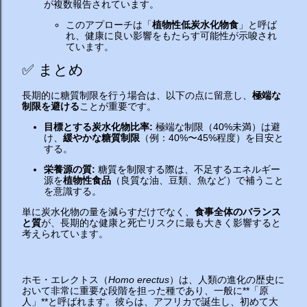
が複数報告されています。
このアプローチは「
植物性低炭水化物食
」と呼ば
れ、健康に良い影響をもたらす可能性が示唆され
ています。
✅ まとめ
長期的に糖質制限を行う場合は、以下の点に留意し、
極端な
制限を避ける
ことが重要です。
目標とする炭水化物比率:
極端な制限（40%未満）は避
け、
緩やかな糖質制限
（例：40%〜45%程度）を目安と
する。
栄養源の質:
糖質を制限する際は、不足するエネルギー
源を
植物性食品
（良質な油、豆類、魚など）で補うこと
を意識する。
単に炭水化物の量を減らすだけでなく、
食事全体のバランス
と質
が、長期的な健康と死亡リスクに最も大きく影響すると
考えられています。
ホモ・エレクトス（
Homo erectus
）は、人類の進化の歴史に
おいて非常に重要な段階を担った種であり、一般に**「原
人」**と呼ばれます。彼らは、アフリカで誕生し、初めて大