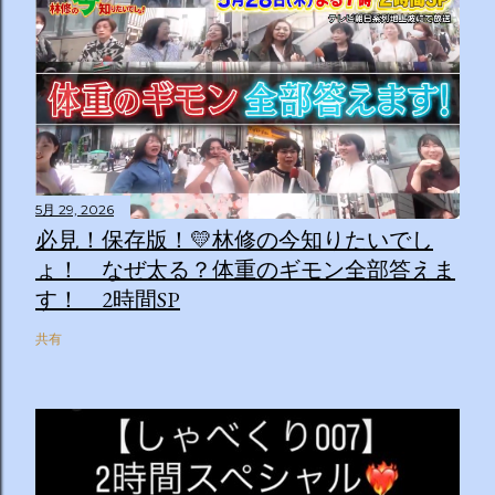
5月 29, 2026
必見！保存版！💛林修の今知りたいでし
ょ！ なぜ太る？体重のギモン全部答えま
す！ 2時間SP
共有