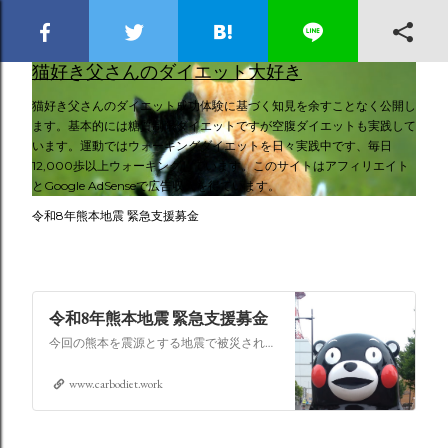
スキップしてメイン コンテンツに移動
猫好き父さんのダイエット大好き
猫好き父さんのダイエット成功体験に基づく知見を余すことなく公開し
ます。基本的には糖質制限ダイエットですが空腹ダイエットも実践して
います。運動ではウォーキングダイエットを日々実践中です、毎日
12,000歩以上ウォーキングしています。このサイトはアフィリエイト
とGoogle AdSenseで広告収入を得ています。
令和8年熊本地震 緊急支援募金
令和8年熊本地震 緊急支援募金
今回の熊本を震源とする地震で被災された皆さままだまだ余震も続き大変な時間を過ごされていると思います。心よりお見舞い申し上げます
www.carbodiet.work