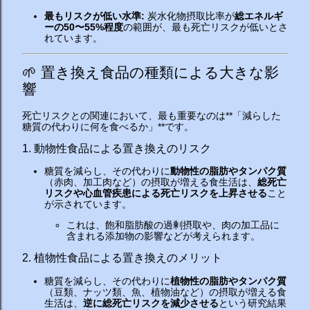
最もリスクが低い水準:
炭水化物摂取比率が
総エネルギ
ーの50〜55%程度
の範囲が、最も死亡リスクが低いとさ
れています。
🌱 置き換え食品の種類による大きな影
響
死亡リスクとの関連において、最も重要なのは**「減らした
糖質の代わりに何を食べるか」**です。
1. 動物性食品による置き換えのリスク
糖質を減らし、その代わりに
動物性の脂肪やタンパク質
（赤肉、加工肉など）の摂取が増える食生活は、
総死亡
リスクや心血管疾患による死亡リスクを上昇させる
こと
が示されています。
これは、飽和脂肪酸の過剰摂取や、肉の加工品に
含まれる添加物の影響などが考えられます。
2. 植物性食品による置き換えのメリット
糖質を減らし、その代わりに
植物性の脂肪やタンパク質
（豆類、ナッツ類、魚、植物油など）の摂取が増える食
生活は、
逆に総死亡リスクを減少させる
という研究結果