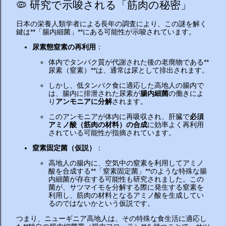
🦠 研究で示唆される「筋肉の秘密」
日本の栄養人類学者による長年の調査により、この謎を解く
鍵は**「腸内細菌」**にある可能性が示唆されています。
尿素態窒素の再利用
：
体内でタンパク質が代謝された後の老廃物である**
尿素（窒素）**は、通常は尿として排出されます。
しかし、低タンパク食に適応した高地人の腸内で
は、腸内に排泄された尿素が
腸内細菌
の働きによ
り
アンモニアに分解
されます。
このアンモニアが体内に再吸収され、肝臓で
必須
アミノ酸（筋肉の材料）の合成
に効率よく再利用
されている可能性が指摘されています。
窒素固定菌（仮説）
：
高地人の腸内に、空気中の窒素を利用してアミノ
酸を合成する**「窒素固定菌」**のような特殊な腸
内細菌が存在する可能性も研究されました。この
菌が、サツマイモを分解する際に発生する窒素を
利用し、筋肉の材料となるアミノ酸を生成してい
るのではないかという仮説です。
つまり、ニューギニア高地人は、その特殊な食生活に適応し