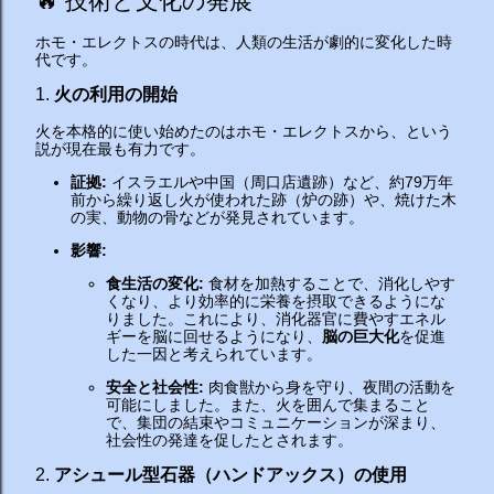
🔥 技術と文化の発展
ホモ・エレクトスの時代は、人類の生活が劇的に変化した時
代です。
1.
火の利用の開始
火を本格的に使い始めたのはホモ・エレクトスから、という
説が現在最も有力です。
証拠:
イスラエルや中国（周口店遺跡）など、約79万年
前から繰り返し火が使われた跡（炉の跡）や、焼けた木
の実、動物の骨などが発見されています。
影響:
食生活の変化:
食材を加熱することで、消化しやす
くなり、より効率的に栄養を摂取できるようにな
りました。これにより、消化器官に費やすエネル
ギーを脳に回せるようになり、
脳の巨大化
を促進
した一因と考えられています。
安全と社会性:
肉食獣から身を守り、夜間の活動を
可能にしました。また、火を囲んで集まること
で、集団の結束やコミュニケーションが深まり、
社会性の発達を促したとされます。
2.
アシュール型石器（ハンドアックス）の使用