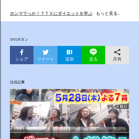
ホンマでっか！？ＴＶにダイエットを学ぶ
もっと見る…
SNSボタン
シェア
ツイート
追加
共有
送る
注目記事