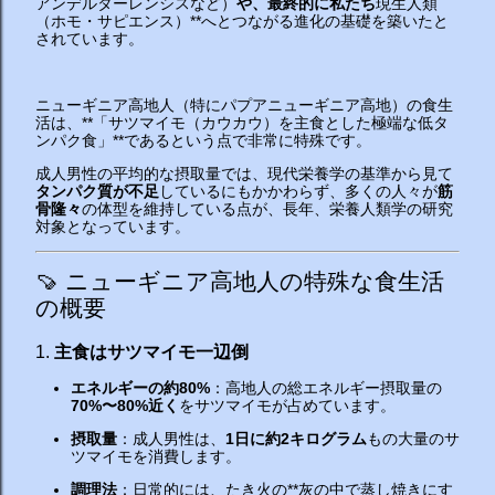
アンデルターレンシスなど）
や、最終的に私たち
現生人類
（ホモ・サピエンス）**へとつながる進化の基礎を築いたと
されています。
ニューギニア高地人（特にパプアニューギニア高地）の食生
活は、**「サツマイモ（カウカウ）を主食とした極端な低タ
ンパク食」**であるという点で非常に特殊です。
成人男性の平均的な摂取量では、現代栄養学の基準から見て
タンパク質が不足
しているにもかかわらず、多くの人々が
筋
骨隆々
の体型を維持している点が、長年、栄養人類学の研究
対象となっています。
🍠 ニューギニア高地人の特殊な食生活
の概要
1.
主食はサツマイモ一辺倒
エネルギーの約80%
：高地人の総エネルギー摂取量の
70%〜80%近く
をサツマイモが占めています。
摂取量
：成人男性は、
1日に約2キログラム
もの大量のサ
ツマイモを消費します。
調理法
：日常的には、たき火の**灰の中で蒸し焼きにす