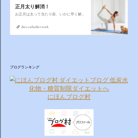
正月太り解消！
お正月は太って当たり前、いかに早く解消するかそれが課題なのです
diet.carbodiet.work
ブログランキング
にほんブログ村