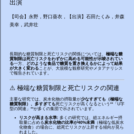
出演
【司会】永野，野口葵衣，【出演】石田たくみ，井森
美幸，武井壮
長期的な糖質制限と死亡リスクの関係については、
極端な糖
質制限は死亡リスクをわずかに高める可能性が示唆されてい
る
一方、
どのような食品で糖質を置き換えるかによって結果
が大きく変わる
ことが、大規模な観察研究やメタアナリシス
で報告されています。
⚠️ 極端な糖質制限と死亡リスクの関連
主要な研究では、炭水化物の摂取量が
少なすぎても（極端な
糖質制限）、多すぎても
死亡リスクが高くなるという**「U字
型の関連」**が多くの集団で示されています。
リスクが高まる水準:
多くの研究では、総エネルギー摂
取量に占める
炭水化物の比率が40%未満
（極端な低炭水
化物食）の場合に、総死亡リスクが上昇する傾向が見ら
れました。