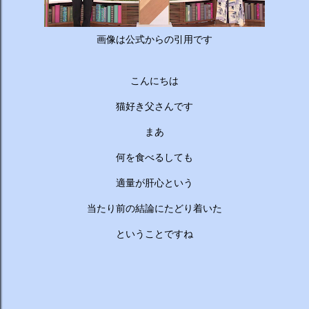
ーチから分かりやすくお答えします！ 🥦 1. 人はなぜ太るの
か？ 根本的な理由は非常にシンプルで、「摂取カロリー（食
べる量）が消費カロリー（動く量）を上回っているから」で
画像は公式からの引用です
す。 消費しきれずに余ったエネルギーは、万が一の飢餓に備
えるための「脂肪」として身体に蓄えられます。現代はいつ
こんにちは
でも高カロリーな食べ物が手に入るため、意識しないと簡単
にエネルギー過多になってしまいます。 🥗 2. 野菜を先に食
猫好き父さんです
べるのは効果があるの？ 非常に効果があります。 （ベジタ
ブルファーストと呼ばれます） 野菜に含まれる食物繊維が、
まあ
後から入ってくる糖質...
何を食べるしても
適量が肝心という
当たり前の結論にたどり着いた
ということですね