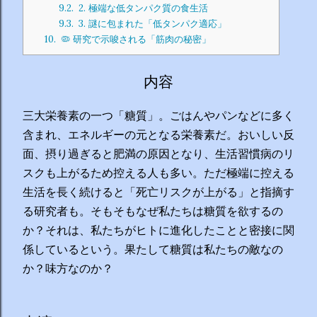
9.2.
2. 極端な低タンパク質の食生活
9.3.
3. 謎に包まれた「低タンパク適応」
10.
🦠 研究で示唆される「筋肉の秘密」
内容
三大栄養素の一つ「糖質」。ごはんやパンなどに多く
含まれ、エネルギーの元となる栄養素だ。おいしい反
面、摂り過ぎると肥満の原因となり、生活習慣病のリ
スクも上がるため控える人も多い。ただ極端に控える
生活を長く続けると「死亡リスクが上がる」と指摘す
る研究者も。そもそもなぜ私たちは糖質を欲するの
か？それは、私たちがヒトに進化したことと密接に関
係しているという。果たして糖質は私たちの敵なの
か？味方なのか？