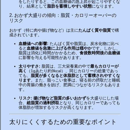
をしたりすると、この血糖値の急上昇が起こりやすくな
り、結果として
脂肪を蓄積しやすい状態
になります。
2. おかず大盛りの傾向：脂質・カロリーオーバーの
リスク
おかず（特に肉や揚げ物など）は主に
たんぱく質や脂質
で構
成されています。
血糖値への影響:
たんぱく質や脂質は、炭水化物に比べ
ると
血糖値を急激に上げる作用は穏やか
です。しかし、
脂質は消化に時間がかかるため、
食後数時間後の血糖値
に影響を与える可能性があります。
太りやすさ:
脂質は、三大栄養素の中で
最もカロリーが
高く
（1gあたり約9kcal）、同じカロリーの総量であっ
ても、
脂質が多くなると体脂肪として蓄積されやすくな
ります
。また、脂っこい食事は、寝る前の摂取だと睡眠
中の胃腸の働きを妨げ、肥満につながるリスクもありま
す。
リスク:
揚げ物など脂質の多いおかず
を大盛りにした場
合、
総脂質の過剰摂取
となり、同じカロリーであっても
体脂肪が増加するリスクが高くなります。
太りにくくするための重要なポイント