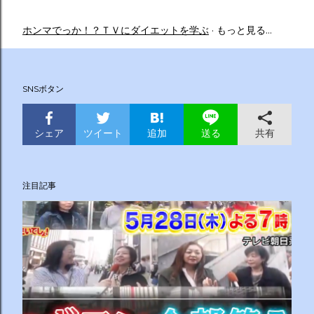
ホンマでっか！？ＴＶにダイエットを学ぶ
もっと見る…
SNSボタン
シェア
ツイート
追加
共有
送る
注目記事