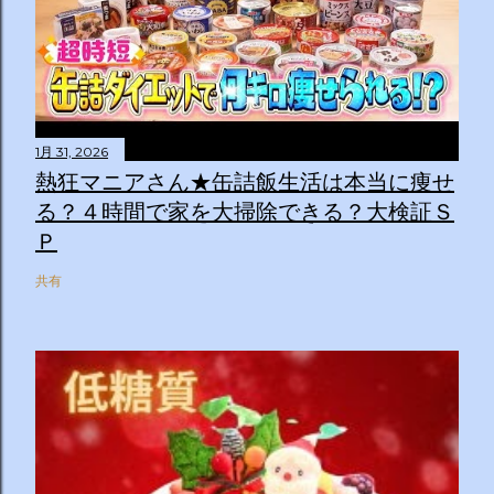
1月 31, 2026
熱狂マニアさん★缶詰飯生活は本当に痩せ
る？４時間で家を大掃除できる？大検証Ｓ
Ｐ
共有