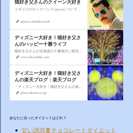
猫好き父さんのクイーン大好き
イギリスのロックバンドQueenについての情報をアップします。
queen.carbodiet.work
ディズニー大好き！猫好き父さ
んのハッピー十勝ライフ
猫好き父さんが北海道の十勝地方に移住しました。なれない北海道の暮らしについてお伝えします。
www.tokachilife.com
ディズニー大好き！猫好き父さ
んの楽天ブログ：楽天ブログ
「ディズニー大好き！猫好き父さんの楽天ブログ」にようこそ！ いろんなブログサービスが廃止になるなか満を持して楽天ブログをはじめようと思います。 よろしくお願いいたします。
plaza.rakuten.co.jp
あなたに合ったダイエットはどれ？
甘い誘惑🍫チョコレートダイエット