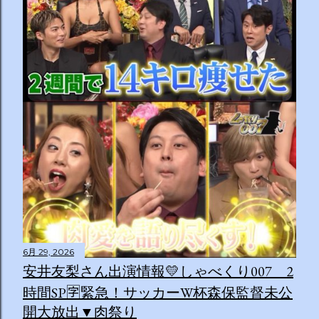
6月 29, 2026
安井友梨さん出演情報💛しゃべくり007 2
時間SP🈑緊急！サッカーW杯森保監督未公
開大放出▼肉祭り