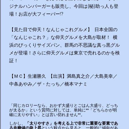
ジナルハンバーガーも販売し、今回は(秘)助っ人も登
場！お店が大フィーバー!?
【見た目で仰天！なんじゃこれグルメ】 日本全国の
「なんじゃこれ？」な仰天グルメを大島が取材！ 横
浜のびっくりサイズパン、群馬の不思議な真っ黒グル
メが登場！さらに仰天グルメは東京で売れるのかを検
証！
【ＭＣ】生瀬勝久 【出演】満島真之介／大島美幸／
中条あやみ／ザ・たっち／橋本マナミ
「同じカロリーなら、おかず大盛りとごはん大盛り、どっち
が太るか」という質問に対しては、単純に**「どちらかが明
確に太りやすい」とは言い切れません**。
しかし、
「太りやすさ」
を考える上で非常に重要な要素であ
る
血糖値の急上昇
という観点から見ると、一般的に傾向があ