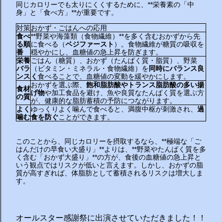
同じカロリーでも太りにくくするために、**栄養素の「中
身」と「食べ方」**が重要です。
対策
おかず・ごはんへの応用
食べ
**野菜や海藻類（食物繊維）**を多く含むおかずから先
る順
に食べる（
ベジファースト
）。食物繊維が糖質の吸収を
番
穏やかにし、血糖値の急上昇を防ぎます。
栄養
ごはん（糖質）、おかず（たんぱく質・脂質）、野菜
バラ
（ビタミン・ミネラル・食物繊維）を
同時にバランス良
ンス
く
食べることで、血糖値の変動を緩やかにします。
おかずを選ぶ際、
飽和脂肪酸やトランス脂肪酸の多い揚
食材
げ物
や加工食品を避け、魚や良質なたんぱく質を選ぶ方
の質
が、健康的な脂肪蓄積の予防につながります。
よく
ゆっくりよく噛んで食べると、満腹中枢が刺激され、
過
噛む
食を防ぐ
ことができます。
このことから、同じカロリーを摂取するなら、**極端な「ご
はんだけの早食い大盛り」**よりは、**野菜やたんぱく質を多
く含む「おかず大盛り」**の方が、食後の血糖値の急上昇と
いう観点ではリスクが低いと言えます。しかし、おかずの脂
質が高すぎれば、体脂肪として蓄積されるリスクは増大しま
す。
オールスター感謝祭に出演させていただきました！！