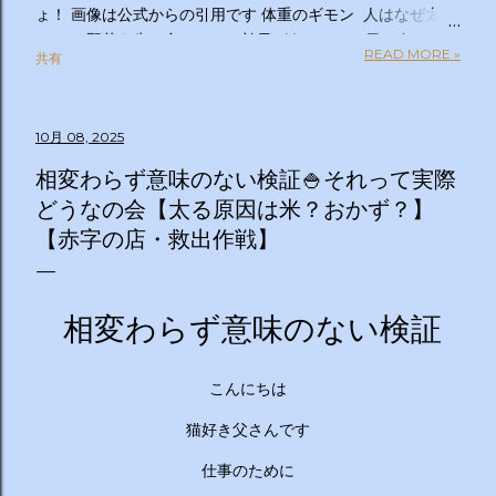
ょ！ 画像は公式からの引用です 体重のギモン 人はなぜ太る
のか？ 野菜を先に食べるのは効果があるの？１日２食と３
READ MORE »
共有
食、どっちが太らない？「太りやすい人」と「太りにくい
人」の違いは？太るとわかっているのについ食べてしまうの
はなぜ？甘いものを我慢できない…どうすれば？ぽっこりお
10月 08, 2025
腹、どうすれば凹む？「フェイスライン」はすっきりさせら
れる？ラクして太りにくい体になる方法は？私の理想体重っ
相変わらず意味のない検証🍚それって実際
て何キロ？体重のギモン全部答えます！２時間ＳＰ ◇出演
どうなの会【太る原因は米？おかず？】
者 【ＭＣ】林修 【副担任】斎藤ちはる（テレビ朝日アナ
【赤字の店・救出作戦】
ウンサー）【学級委員長】バカリズム 【学友】伊沢拓司
【ゲスト学友】名取裕子 島崎和歌子 宮世琉弥 伊集院光
【講師】小田原雅人 東京医科大学病院客員教授 加
相変わらず意味のない検証
藤俊徳 加藤プラチナクリニック院長 脳の学校 代
表 森谷敏夫 京都大学名誉教授 郷間光正
運動器認定理学療法士 ◇おしらせ ※２０：２５〜２
こんにちは
０：２８は「私の幸福時間」を放送いたします ☆番組ＨＰ
https://www.tv-asahi.co.jp/imadesho/ この番組は、テレ
猫好き父さんです
ビ朝日が選んだ『青少年に見てもらいたい番組』です。 体重
仕事のために
に関する10の疑問について、身体の仕組みや心理的なアプロ