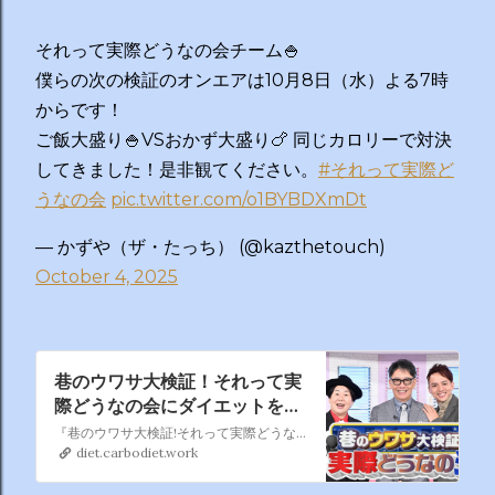
それって実際どうなの会チーム🍚
僕らの次の検証のオンエアは10月8日（水）よる7時
からです！
ご飯大盛り🍚VSおかず大盛り🍗 同じカロリーで対決
してきました！是非観てください。
#それって実際ど
うなの会
pic.twitter.com/o1BYBDXmDt
— かずや（ザ・たっち） (@kazthetouch)
October 4, 2025
巷のウワサ大検証！それって実
際どうなの会にダイエットを学
ぶ
『巷のウワサ大検証!それって実際どうなの会』（ちまたのウワサだいけんしょう!それってじっさいどうなのかい）は、2024年10月9日からTBSテレビでレギュラー放送されているバラエティ番組。
diet.carbodiet.work