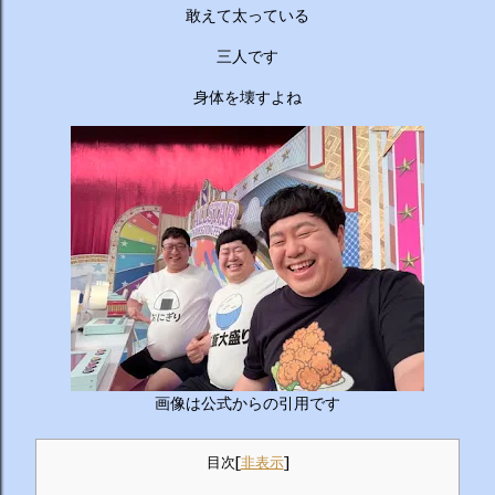
ーチから分かりやすくお答えします！ 🥦 1. 人はなぜ太るの
敢えて太っている
か？ 根本的な理由は非常にシンプルで、「摂取カロリー（食
べる量）が消費カロリー（動く量）を上回っているから」で
三人です
す。 消費しきれずに余ったエネルギーは、万が一の飢餓に備
身体を壊すよね
えるための「脂肪」として身体に蓄えられます。現代はいつ
でも高カロリーな食べ物が手に入るため、意識しないと簡単
にエネルギー過多になってしまいます。 🥗 2. 野菜を先に食
べるのは効果があるの？ 非常に効果があります。 （ベジタ
ブルファーストと呼ばれます） 野菜に含まれる食物繊維が、
後から入ってくる糖質...
画像は公式からの引用です
目次
[
非表示
]