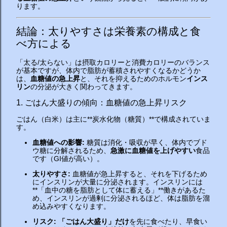
ります。
結論：太りやすさは栄養素の構成と食
べ方による
「太る/太らない」は摂取カロリーと消費カロリーのバランス
が基本ですが、体内で脂肪が蓄積されやすくなるかどうか
は、
血糖値の急上昇
と、それを抑えるためのホルモン
インス
リン
の分泌が大きく関わってきます。
1. ごはん大盛りの傾向：血糖値の急上昇リスク
ごはん（白米）は主に**炭水化物（糖質）**で構成されていま
す。
血糖値への影響:
糖質は消化・吸収が早く、体内でブド
ウ糖に分解されるため、
急激に血糖値を上げやすい
食品
です（GI値が高い）。
太りやすさ:
血糖値が急上昇すると、それを下げるため
にインスリンが大量に分泌されます。インスリンには
**「血中の糖を脂肪として体に蓄える」**働きがあるた
め、インスリンが過剰に分泌されるほど、体は脂肪を溜
め込みやすくなります。
リスク:
「ごはん大盛り」だけ
を先に食べたり、早食い