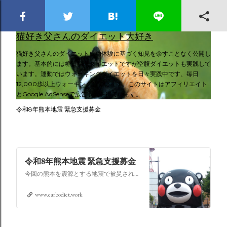
スキップしてメイン コンテンツに移動
猫好き父さんのダイエット大好き
猫好き父さんのダイエット成功体験に基づく知見を余すことなく公開し
ます。基本的には糖質制限ダイエットですが空腹ダイエットも実践して
います。運動ではウォーキングダイエットを日々実践中です、毎日
12,000歩以上ウォーキングしています。このサイトはアフィリエイト
とGoogle AdSenseで広告収入を得ています。
令和8年熊本地震 緊急支援募金
令和8年熊本地震 緊急支援募金
今回の熊本を震源とする地震で被災された皆さままだまだ余震も続き大変な時間を過ごされていると思います。心よりお見舞い申し上げます
www.carbodiet.work