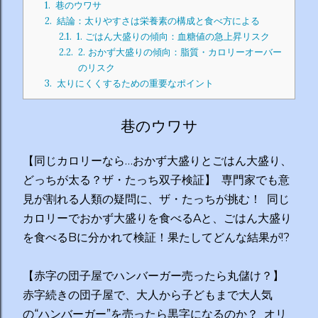
1.
巷のウワサ
2.
結論：太りやすさは栄養素の構成と食べ方による
2.1.
1. ごはん大盛りの傾向：血糖値の急上昇リスク
2.2.
2. おかず大盛りの傾向：脂質・カロリーオーバー
のリスク
3.
太りにくくするための重要なポイント
巷のウワサ
【同じカロリーなら…おかず大盛りとごはん大盛り、
どっちが太る？ザ・たっち双子検証】 専門家でも意
見が割れる人類の疑問に、ザ・たっちが挑む！ 同じ
カロリーでおかず大盛りを食べるAと、ごはん大盛り
を食べるBに分かれて検証！果たしてどんな結果が!?
【赤字の団子屋でハンバーガー売ったら丸儲け？】
赤字続きの団子屋で、大人から子どもまで大人気
の“ハンバーガー”を売ったら黒字になるのか？ オリ