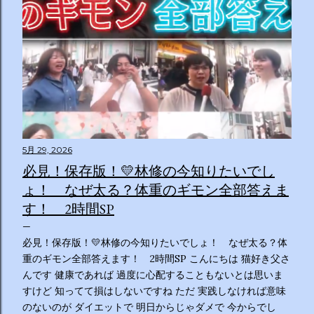
5月 29, 2026
必見！保存版！💛林修の今知りたいでし
ょ！ なぜ太る？体重のギモン全部答えま
す！ 2時間SP
必見！保存版！💛林修の今知りたいでしょ！ なぜ太る？体
重のギモン全部答えます！ 2時間SP こんにちは 猫好き父さ
んです 健康であれば 過度に心配することもないとは思いま
すけど 知ってて損はしないですね ただ 実践しなければ意味
のないのが ダイエットで 明日からじゃダメで 今からでし