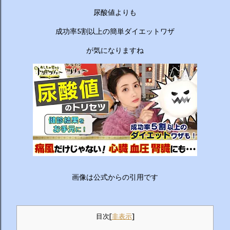
ーチから分かりやすくお答えします！ 🥦 1. 人はなぜ太るの
尿酸値よりも
か？ 根本的な理由は非常にシンプルで、「摂取カロリー（食
べる量）が消費カロリー（動く量）を上回っているから」で
成功率5割以上の簡単ダイエットワザ
す。 消費しきれずに余ったエネルギーは、万が一の飢餓に備
えるための「脂肪」として身体に蓄えられます。現代はいつ
が気になりますね
でも高カロリーな食べ物が手に入るため、意識しないと簡単
にエネルギー過多になってしまいます。 🥗 2. 野菜を先に食
べるのは効果があるの？ 非常に効果があります。 （ベジタ
ブルファーストと呼ばれます） 野菜に含まれる食物繊維が、
後から入ってくる糖質...
画像は公式からの引用です
目次
[
非表示
]