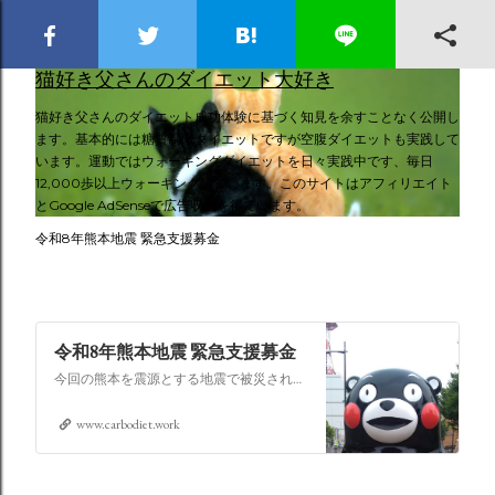
スキップしてメイン コンテンツに移動
猫好き父さんのダイエット大好き
猫好き父さんのダイエット成功体験に基づく知見を余すことなく公開し
ます。基本的には糖質制限ダイエットですが空腹ダイエットも実践して
います。運動ではウォーキングダイエットを日々実践中です、毎日
12,000歩以上ウォーキングしています。このサイトはアフィリエイト
とGoogle AdSenseで広告収入を得ています。
令和8年熊本地震 緊急支援募金
令和8年熊本地震 緊急支援募金
今回の熊本を震源とする地震で被災された皆さままだまだ余震も続き大変な時間を過ごされていると思います。心よりお見舞い申し上げます
www.carbodiet.work