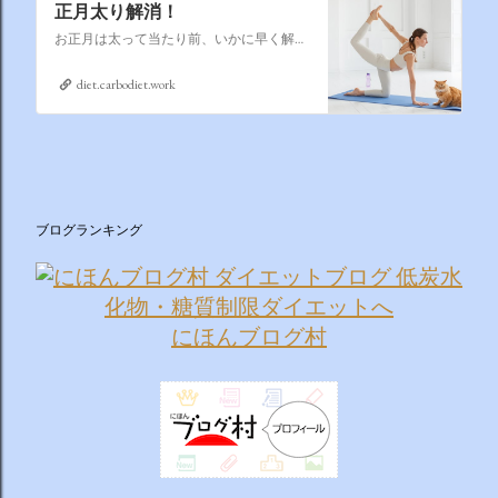
正月太り解消！
お正月は太って当たり前、いかに早く解消するかそれが課題なのです
diet.carbodiet.work
ブログランキング
にほんブログ村