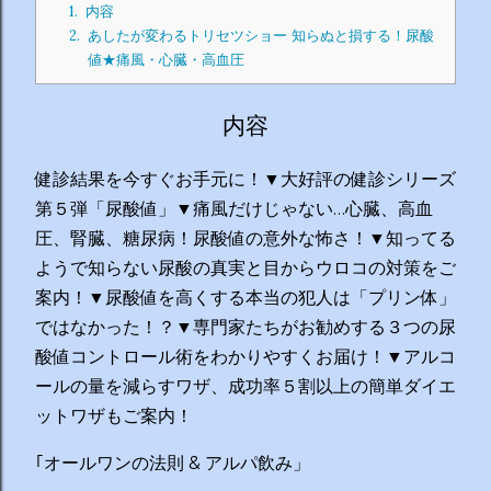
1.
内容
2.
あしたが変わるトリセツショー 知らぬと損する！尿酸
値★痛風・心臓・高血圧
内容
健診結果を今すぐお手元に！▼大好評の健診シリーズ
第５弾「尿酸値」▼痛風だけじゃない…心臓、高血
圧、腎臓、糖尿病！尿酸値の意外な怖さ！▼知ってる
ようで知らない尿酸の真実と目からウロコの対策をご
案内！▼尿酸値を高くする本当の犯人は「プリン体」
ではなかった！？▼専門家たちがお勧めする３つの尿
酸値コントロール術をわかりやすくお届け！▼アルコ
ールの量を減らすワザ、成功率５割以上の簡単ダイエ
ットワザもご案内！
｢オールワンの法則 & アルパ飲み」