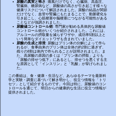
尿酸の真実と怖さ
: 痛風だけでなく、心臓病、高血圧、
腎臓病、糖尿病など、尿酸値の高さが引き起こす様々な
健康リスクについて解説されました。尿酸の結晶が関節
だけでなく、血管や腎臓にもたまることで、動脈硬化を
引き起こし、心筋梗塞や脳梗塞につながる可能性がある
ことなどが強調されました。
尿酸値コントロール術
: 専門家が勧める具体的な尿酸値
コントロール術がいくつか紹介されました。これには、
アルコールの摂取量を減らすワザや、成功率5割以上と
いう簡単なダイエットワザも含まれていました。
尿酸の生成と排泄
: 尿酸はプリン体の分解によって作ら
れるが、食事由来のプリン体は全体の約2割に過ぎず、
残りの8割は体内で作られることが説明されました。ま
た、高尿酸の原因の多くは「プリン体の摂取」よりも
「尿酸の排せつ低下」にあるとし、排せつを悪くする主
な原因として「インスリン」と「乳酸」が挙げられまし
た。
この番組は、食・健康・生活など、あらゆるテーマを最新科
学と実験・調査に基づいて解き明かし、役立つ情報を「トリ
セツ」として紹介するものです。今回は特に、尿酸値のコン
トロールを通じて、明日からの健康的な生活に役立つ情報が
提供されました。