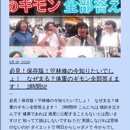
5月 29, 2026
必見！保存版！💛林修の今知りたいでし
ょ！ なぜ太る？体重のギモン全部答えま
す！ 2時間SP
必見！保存版！💛林修の今知りたいでしょ！ なぜ太る？体
重のギモン全部答えます！ 2時間SP こんにちは 猫好き父さ
んです 健康であれば 過度に心配することもないとは思いま
すけど 知ってて損はしないですね ただ 実践しなければ意味
のないのが ダイエットで 明日からじゃダメで 今からでし