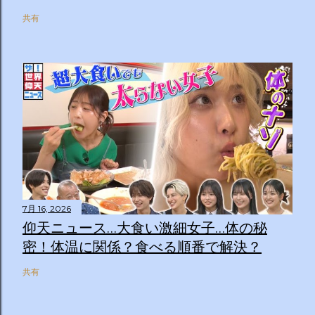
共有
7月 16, 2026
仰天ニュース…大食い激細女子…体の秘
密！体温に関係？食べる順番で解決？
共有