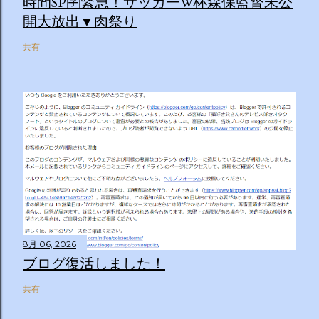
時間SP🈑緊急！サッカーW杯森保監督未公
開大放出▼肉祭り
共有
8月 06, 2026
ブログ復活しました！
共有