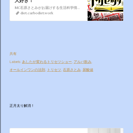
大好き！
MC石原さとみがお届けする生活科学情報エンターテインメント番組！ 食・健康・生活、あらゆるテーマを、最新科学と大実験・大調査をもとに解き明かし、真のお役立ち情報満載の「トリセツ」にしてご紹介！ 毎週木曜よる7：30から放送中！
diet.carbodiet.work
共有
Labels:
あしたが変わるトリセツショー
アルパ飲み
オールインワンの法則
トリセツ
石原さとみ
尿酸値
正月太り解消！