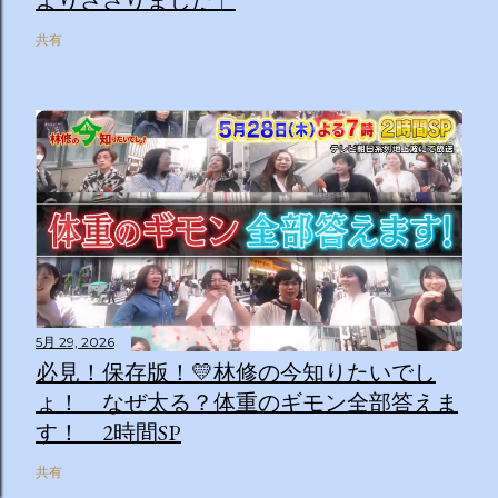
よりささりました」
共有
5月 29, 2026
必見！保存版！💛林修の今知りたいでし
ょ！ なぜ太る？体重のギモン全部答えま
す！ 2時間SP
共有