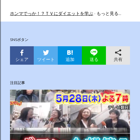
ホンマでっか！？ＴＶにダイエットを学ぶ
もっと見る…
SNSボタン
シェア
ツイート
追加
共有
送る
注目記事