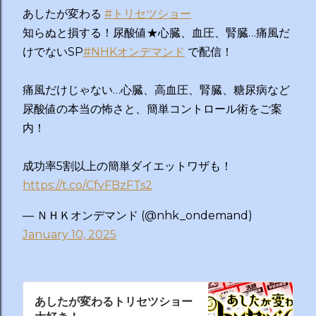
あしたが変わる
#トリセツショー
知らぬと損する！尿酸値★心臓、血圧、腎臓…痛風だ
けでないSP
#NHKオンデマンド
で配信！
痛風だけじゃない…心臓、高血圧、腎臓、糖尿病など
尿酸値の本当の怖さと、簡単コントロール術をご案
内！
成功率5割以上の簡単ダイエットワザも！
https://t.co/CfvFBzFTs2
— ＮＨＫオンデマンド (@nhk_ondemand)
January 10, 2025
あしたが変わるトリセツショー