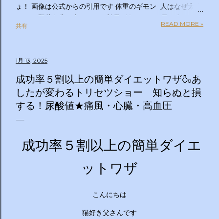
ょ！ 画像は公式からの引用です 体重のギモン 人はなぜ太る
のか？ 野菜を先に食べるのは効果があるの？１日２食と３
READ MORE »
共有
食、どっちが太らない？「太りやすい人」と「太りにくい
人」の違いは？太るとわかっているのについ食べてしまうの
はなぜ？甘いものを我慢できない…どうすれば？ぽっこりお
1月 13, 2025
腹、どうすれば凹む？「フェイスライン」はすっきりさせら
れる？ラクして太りにくい体になる方法は？私の理想体重っ
成功率５割以上の簡単ダイエットワザ🍶あ
て何キロ？体重のギモン全部答えます！２時間ＳＰ ◇出演
したが変わるトリセツショー 知らぬと損
者 【ＭＣ】林修 【副担任】斎藤ちはる（テレビ朝日アナ
する！尿酸値★痛風・心臓・高血圧
ウンサー）【学級委員長】バカリズム 【学友】伊沢拓司
【ゲスト学友】名取裕子 島崎和歌子 宮世琉弥 伊集院光
【講師】小田原雅人 東京医科大学病院客員教授 加
成功率５割以上の簡単ダイエ
藤俊徳 加藤プラチナクリニック院長 脳の学校 代
表 森谷敏夫 京都大学名誉教授 郷間光正
運動器認定理学療法士 ◇おしらせ ※２０：２５〜２
ットワザ
０：２８は「私の幸福時間」を放送いたします ☆番組ＨＰ
https://www.tv-asahi.co.jp/imadesho/ この番組は、テレ
こんにちは
ビ朝日が選んだ『青少年に見てもらいたい番組』です。 体重
に関する10の疑問について、身体の仕組みや心理的なアプロ
猫好き父さんです