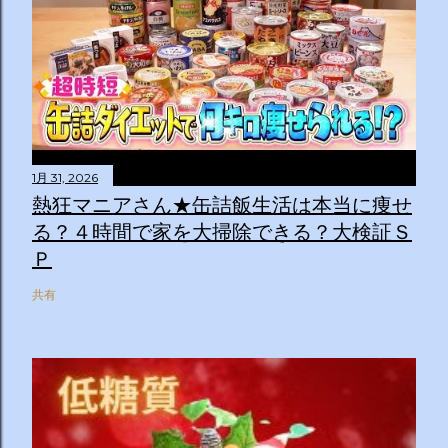
1月 31, 2026
熱狂マニアさん★缶詰飯生活は本当に痩せ
る？４時間で家を大掃除できる？大検証Ｓ
Ｐ
共有