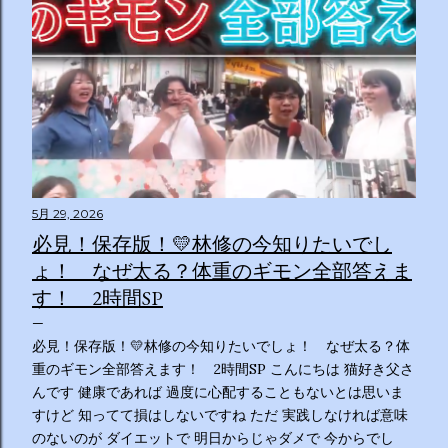
5月 29, 2026
必見！保存版！💛林修の今知りたいでし
ょ！ なぜ太る？体重のギモン全部答えま
す！ 2時間SP
必見！保存版！💛林修の今知りたいでしょ！ なぜ太る？体
重のギモン全部答えます！ 2時間SP こんにちは 猫好き父さ
んです 健康であれば 過度に心配することもないとは思いま
すけど 知ってて損はしないですね ただ 実践しなければ意味
のないのが ダイエットで 明日からじゃダメで 今からでし