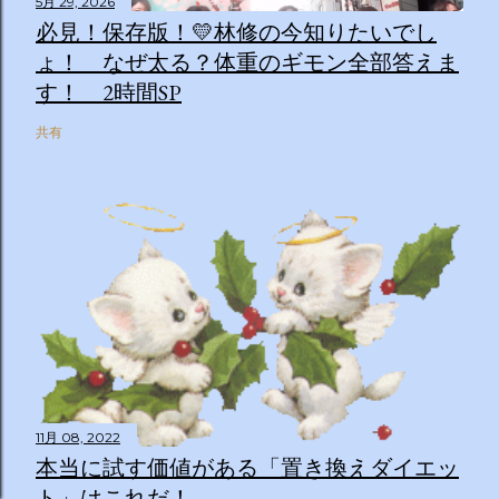
5月 29, 2026
必見！保存版！💛林修の今知りたいでし
ょ！ なぜ太る？体重のギモン全部答えま
す！ 2時間SP
共有
11月 08, 2022
本当に試す価値がある「置き換えダイエッ
ト」はこれだ！