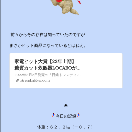
ーチから分かりやすくお答えします！ 🥦 1. 人はなぜ太るの
か？ 根本的な理由は非常にシンプルで、「摂取カロリー（食
べる量）が消費カロリー（動く量）を上回っているから」で
す。 消費しきれずに余ったエネルギーは、万が一の飢餓に備
えるための「脂肪」として身体に蓄えられます。現代はいつ
前々からその存在は知っていたのですが
でも高カロリーな食べ物が手に入るため、意識しないと簡単
にエネルギー過多になってしまいます。 🥗 2. 野菜を先に食
まさかヒット商品になっているとはねえ。
べるのは効果があるの？ 非常に効果があります。 （ベジタ
ブルファーストと呼ばれます） 野菜に含まれる食物繊維が、
家電ヒット大賞【22年上期】
後から入ってくる糖質...
糖質カット炊飯器LOCABOが飛
躍
2022年5月2日発売の「日経トレンディ2022年6月号」では、「2022年上半期ヒット大賞＆下半期ヒット予測」を特集。家電では、珍しさや斬新な新機能を持つ商品がヒットした。その筆頭が、広告代理店のforty-fourが開発した「糖質カット炊飯器LOCABO」だ。下半期は、Brand Design Plusの超音波食洗器「The Washer Pro」などに…
xtrend.nikkei.com
🎄
今日の記録
体重：６２．２㎏（ー０．７）