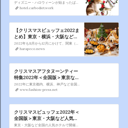
トのおすすめプラン - OZmall
ディズニー・ハロウィーンが始まったばかりなのに もうクリスマスの話題ですかって、今のうちに書いておかないと あっという間にクリスマスシーズンに突入しますからね。 ねって、あらまあもう突入してますね、クリスマスは早い者勝ち！
hotel.carbodiet.work
【クリスマスビュッフェ2022ま
とめ】東京・横浜・大阪などの
ホテル予約！スイーツブッフェ
2022年も11月から12月にかけて、関東（東京・横浜・千葉）や名古屋、関西（大阪・京都・神戸）など全国の有名ホテルの多くで、クリスマススイーツビュッフェや、ローストチキン＆ローストビーフが提供されるクリスマスランチブッフェ・クリスマスディナーブッフェが開催されます。そこで、エリアごとにクリスマスイベントの一覧を作ってみました！シュトーレンなどクリスマスシー…
にディナーも！ – はらぺこニュ
harapeco.news
ース
クリスマスアフタヌーンティー
特集2022年＜全国版＞東京など
有名ホテルが贈る冬スイーツ
2022年に東京都内、横浜、神戸など全国の有名ホテルや人気カフェで楽しめる、おすすめの「クリスマスアフタヌーンティー」を特集。中には予約必至のプランもあるので、気になるものは早めのチェックが必要だ。本...
www.fashion-press.net
クリスマスビュッフェ2022年＜
全国版＞東京・大阪など人気ホ
テルのスイーツ食べ放題
東京・大阪など全国の人気ホテルで開催される「クリスマスビュッフェ2022年」を特集。サンタクロースやクリスマスツリーなどをモチーフにしたデザートビュッフェから、遊び心をきかせたユニークな冬スイーツの食...