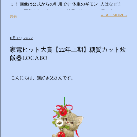
ょ！ 画像は公式からの引用です 体重のギモン 人はなぜ太る
のか？ 野菜を先に食べるのは効果があるの？１日２食と３
READ MORE »
共有
食、どっちが太らない？「太りやすい人」と「太りにくい
人」の違いは？太るとわかっているのについ食べてしまうの
はなぜ？甘いものを我慢できない…どうすれば？ぽっこりお
11月 09, 2022
腹、どうすれば凹む？「フェイスライン」はすっきりさせら
れる？ラクして太りにくい体になる方法は？私の理想体重っ
家電ヒット大賞【22年上期】糖質カット炊
て何キロ？体重のギモン全部答えます！２時間ＳＰ ◇出演
飯器LOCABO
者 【ＭＣ】林修 【副担任】斎藤ちはる（テレビ朝日アナ
ウンサー）【学級委員長】バカリズム 【学友】伊沢拓司
【ゲスト学友】名取裕子 島崎和歌子 宮世琉弥 伊集院光
こんにちは、猫好き父さんです。
【講師】小田原雅人 東京医科大学病院客員教授 加
藤俊徳 加藤プラチナクリニック院長 脳の学校 代
表 森谷敏夫 京都大学名誉教授 郷間光正
運動器認定理学療法士 ◇おしらせ ※２０：２５〜２
０：２８は「私の幸福時間」を放送いたします ☆番組ＨＰ
https://www.tv-asahi.co.jp/imadesho/ この番組は、テレ
ビ朝日が選んだ『青少年に見てもらいたい番組』です。 体重
に関する10の疑問について、身体の仕組みや心理的なアプロ