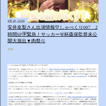
6月 29, 2026
安井友梨さん出演情報💛しゃべくり007 2
時間SP🈑緊急！サッカーW杯森保監督未公
開大放出▼肉祭り
共有