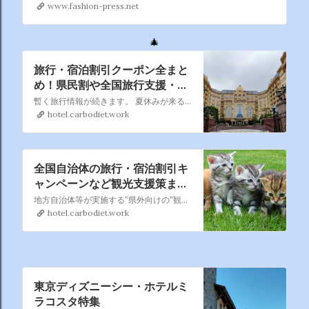
www.fashion-press.net
🎄
旅行・宿泊割引クーポン全まと
め！県民割や全国旅行支援・自
治体クーポン情報を随時更新
暫く旅行情報が続きます。 夏休みが来る前にお得にいろんなところを旅してホテルに宿泊したいですね。
hotel.carbodiet.work
全国自治体の旅行・宿泊割引キ
ャンペーンなど観光支援策まと
め｜県民割・GoToトラベル併
地方自治体等が実施する”県外向けの”観光復興支援策（旅行・宿泊割引、プレミアム付宿泊券などの観光キャンペーン）を都道府県別に掲載しています。インターネットを探し回らなくても、一覧からお得な観光キャンペーンを見つけることできます。
用も
hotel.carbodiet.work
東京ディズニーシー・ホテルミ
ラコスタ特集