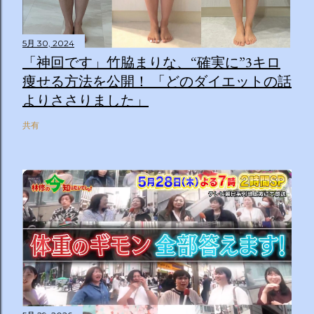
5月 30, 2024
「神回です」竹脇まりな、“確実に”3キロ
痩せる方法を公開！ 「どのダイエットの話
よりささりました」
共有