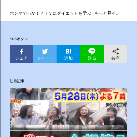
ホンマでっか！？ＴＶにダイエットを学ぶ
もっと見る…
SNSボタン
シェア
ツイート
追加
共有
送る
注目記事