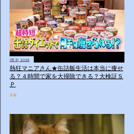
1月 31, 2026
熱狂マニアさん★缶詰飯生活は本当に痩せ
る？４時間で家を大掃除できる？大検証Ｓ
Ｐ
共有