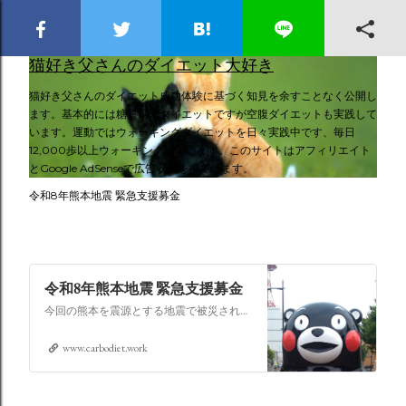
スキップしてメイン コンテンツに移動
猫好き父さんのダイエット大好き
猫好き父さんのダイエット成功体験に基づく知見を余すことなく公開し
ます。基本的には糖質制限ダイエットですが空腹ダイエットも実践して
います。運動ではウォーキングダイエットを日々実践中です、毎日
12,000歩以上ウォーキングしています。このサイトはアフィリエイト
とGoogle AdSenseで広告収入を得ています。
令和8年熊本地震 緊急支援募金
令和8年熊本地震 緊急支援募金
今回の熊本を震源とする地震で被災された皆さままだまだ余震も続き大変な時間を過ごされていると思います。心よりお見舞い申し上げます
www.carbodiet.work