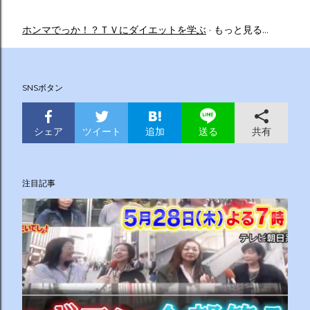
ホンマでっか！？ＴＶにダイエットを学ぶ
もっと見る…
SNSボタン
シェア
ツイート
追加
共有
送る
注目記事