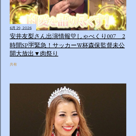
6月 29, 2026
安井友梨さん出演情報💛しゃべくり007 2
時間SP🈑緊急！サッカーW杯森保監督未公
開大放出▼肉祭り
共有