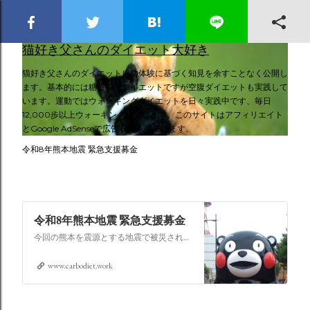
スキップしてメイン コンテンツに移動
猫好き父さんのダイエット大好き
猫好き父さんのダイエット成功体験に基づく知見を余すことなく公開し
ます。基本的には糖質制限ダイエットですが空腹ダイエットも実践して
います。運動ではウォーキングダイエットを日々実践中です、毎日
12,000歩以上ウォーキングしています。このサイトはアフィリエイト
とGoogle AdSenseで広告収入を得ています。
令和8年熊本地震 緊急支援募金
令和8年熊本地震 緊急支援募金
今回の熊本を震源とする地震で被災された皆さままだまだ余震も続き大変な時間を過ごされていると思います。心よりお見舞い申し上げます
www.carbodiet.work