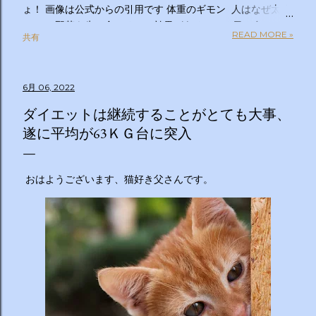
ょ！ 画像は公式からの引用です 体重のギモン 人はなぜ太る
のか？ 野菜を先に食べるのは効果があるの？１日２食と３
READ MORE »
共有
食、どっちが太らない？「太りやすい人」と「太りにくい
人」の違いは？太るとわかっているのについ食べてしまうの
はなぜ？甘いものを我慢できない…どうすれば？ぽっこりお
6月 06, 2022
腹、どうすれば凹む？「フェイスライン」はすっきりさせら
れる？ラクして太りにくい体になる方法は？私の理想体重っ
ダイエットは継続することがとても大事、
て何キロ？体重のギモン全部答えます！２時間ＳＰ ◇出演
遂に平均が63ＫＧ台に突入
者 【ＭＣ】林修 【副担任】斎藤ちはる（テレビ朝日アナ
ウンサー）【学級委員長】バカリズム 【学友】伊沢拓司
【ゲスト学友】名取裕子 島崎和歌子 宮世琉弥 伊集院光
おはようございます、猫好き父さんです。
【講師】小田原雅人 東京医科大学病院客員教授 加
藤俊徳 加藤プラチナクリニック院長 脳の学校 代
表 森谷敏夫 京都大学名誉教授 郷間光正
運動器認定理学療法士 ◇おしらせ ※２０：２５〜２
０：２８は「私の幸福時間」を放送いたします ☆番組ＨＰ
https://www.tv-asahi.co.jp/imadesho/ この番組は、テレ
ビ朝日が選んだ『青少年に見てもらいたい番組』です。 体重
に関する10の疑問について、身体の仕組みや心理的なアプロ