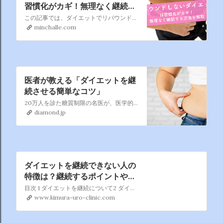
習慣化がカギ！無理なく継続す
る方法を解説
この記事では、ダイエットでリバウンドする理由、リバウンドを繰り返した場合の体の変化、ダイエットでリバウンドしないためのポイント、リバウンドしないダイエット方法、ダイエットを習慣化するための方法について解説します。
minchalle.com
医者が教える「ダイエットを継
続させる簡単なコツ」
20万人を診た糖質制限の名医が、医学的に最も効果的なダイエット法を教えます。空腹を我慢しない！ つらい運動ゼロ！ お酒もOK！ 今までのダイエットの思い込みを覆す、しっかり食べて健康的にやせる方法です。
diamond.jp
ダイエットを継続できない人の
特徴は？継続するポイントや知
識を紹介
目次 1 ダイエットを継続について2 ダイエットとは3 ダイエットを継続できない理由4 ダイエットが継続できない人の特徴5 ダイエットを継続させるための基礎知識6 ダイエットを継続させるポイント7 ダイエットの継続が難しい人への方法8 「は
www.kimura-uro-clinic.com