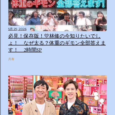
5月 29, 2026
必見！保存版！💛林修の今知りたいでし
ょ！ なぜ太る？体重のギモン全部答えま
す！ 2時間SP
共有