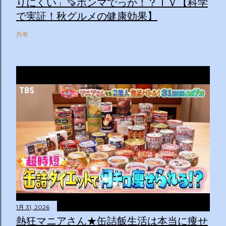
りにくい」🍠ホンマでっか！？ＴＶ【科学
で実証！秋グルメの健康効果】
共有
1月 31, 2026
熱狂マニアさん★缶詰飯生活は本当に痩せ