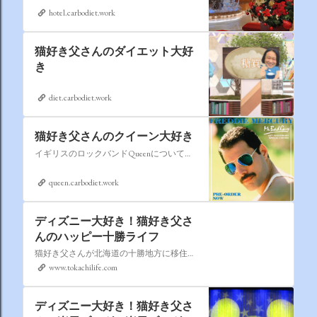
hotel.carbodiet.work
猫好き父さんのダイエット大好
き
diet.carbodiet.work
猫好き父さんのクイーン大好き
イギリスのロックバンドQueenについての情報をアップします。
queen.carbodiet.work
ディズニー大好き！猫好き父さ
んのハッピー十勝ライフ
猫好き父さんが北海道の十勝地方に移住しました。なれない北海道の暮らしについてお伝えします。
www.tokachilife.com
ディズニー大好き！猫好き父さ