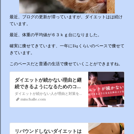
ーチから分かりやすくお答えします！ 🥦 1. 人はなぜ太るの
か？ 根本的な理由は非常にシンプルで、「摂取カロリー（食
べる量）が消費カロリー（動く量）を上回っているから」で
最近、ブログの更新が滞っていますが、ダイエットはは続け
す。 消費しきれずに余ったエネルギーは、万が一の飢餓に備
ています。
えるための「脂肪」として身体に蓄えられます。現代はいつ
最近、体重の平均値が６３ｋｇ台になりました。
でも高カロリーな食べ物が手に入るため、意識しないと簡単
にエネルギー過多になってしまいます。 🥗 2. 野菜を先に食
確実に痩せてきています、一年に1㎏くらいのペースで痩せて
べるのは効果があるの？ 非常に効果があります。 （ベジタ
きています。
ブルファーストと呼ばれます） 野菜に含まれる食物繊維が、
後から入ってくる糖質...
このペースだと普通の生活で痩せていくことができますね。
ダイエットが続かない理由と継
続できるようになるためのコツ
を解説
ダイエットが続かない人が理由と対策を知り、成功に導くために、ダイエットが続かない7つの理由、知るべき正しい知識、継続できるようになるためのコツについて解説していきます。
minchalle.com
リバウンドしないダイエットは