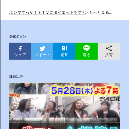
ホンマでっか！？ＴＶにダイエットを学ぶ
もっと見る…
SNSボタン
シェア
ツイート
追加
共有
送る
注目記事