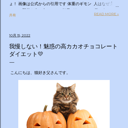
ょ！ 画像は公式からの引用です 体重のギモン 人はなぜ太る
のか？ 野菜を先に食べるのは効果があるの？１日２食と３
READ MORE »
共有
食、どっちが太らない？「太りやすい人」と「太りにくい
人」の違いは？太るとわかっているのについ食べてしまうの
はなぜ？甘いものを我慢できない…どうすれば？ぽっこりお
10月 15, 2022
腹、どうすれば凹む？「フェイスライン」はすっきりさせら
れる？ラクして太りにくい体になる方法は？私の理想体重っ
我慢しない！魅惑の高カカオチョコレート
て何キロ？体重のギモン全部答えます！２時間ＳＰ ◇出演
ダイエット💛
者 【ＭＣ】林修 【副担任】斎藤ちはる（テレビ朝日アナ
ウンサー）【学級委員長】バカリズム 【学友】伊沢拓司
【ゲスト学友】名取裕子 島崎和歌子 宮世琉弥 伊集院光
こんにちは、猫好き父さんです。
【講師】小田原雅人 東京医科大学病院客員教授 加
藤俊徳 加藤プラチナクリニック院長 脳の学校 代
表 森谷敏夫 京都大学名誉教授 郷間光正
運動器認定理学療法士 ◇おしらせ ※２０：２５〜２
０：２８は「私の幸福時間」を放送いたします ☆番組ＨＰ
https://www.tv-asahi.co.jp/imadesho/ この番組は、テレ
ビ朝日が選んだ『青少年に見てもらいたい番組』です。 体重
に関する10の疑問について、身体の仕組みや心理的なアプロ