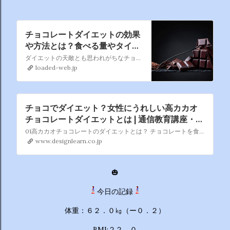
チョコレートダイエットの効果
や方法とは？食べる量やタイミ
ングも解説
ダイエットの天敵とも思われがちなチョコレート。しかし、そのチョコレートに、実はダイエットを手助けしてくれる効果があることをご存じですか
loaded-web.jp
チョコでダイエット？女性にうれしい高カカオ
チョコレートダイエットとは | 通信教育講座・資
格の諒設計アーキテクトラーニング
01高カカオチョコレートのダイエットとは？ チョコレートを食べてダイエットできるの？ついついそんなふうに考えたくなってしまうものですが、実際の高カカオチョコレートダイエットとはどのようなものなのでしょうか。 1-1カカオ含有量が70パーセント以上の高カカオのチョコレートを効果的に摂取するダイエットのこと。 高カカオチョコレートダイエットとは、チョコレートを食…
www.designlearn.co.jp
🎃
今日の記録
体重：６２．０㎏（ー０．２）
BMI:２２．０