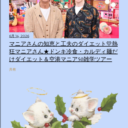
6月 14, 2026
マニアさんの知恵と工夫のダイエット💛熱
狂マニアさん★ドンキ冷食・カルディ麺だ
けダイエット＆空港マニア50雑学ツアー
共有