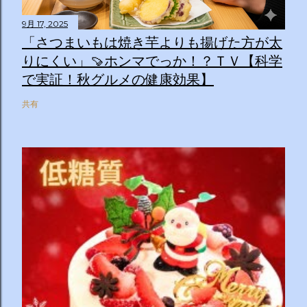
9月 17, 2025
「さつまいもは焼き芋よりも揚げた方が太
りにくい」🍠ホンマでっか！？ＴＶ【科学
で実証！秋グルメの健康効果】
共有