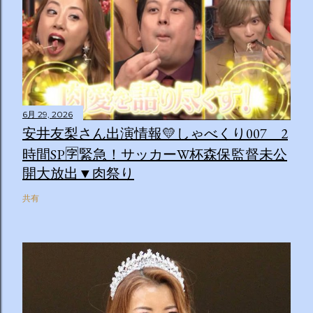
6月 29, 2026
安井友梨さん出演情報💛しゃべくり007 2
時間SP🈑緊急！サッカーW杯森保監督未公
開大放出▼肉祭り
共有