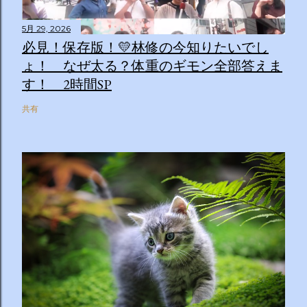
5月 29, 2026
必見！保存版！💛林修の今知りたいでし
ょ！ なぜ太る？体重のギモン全部答えま
す！ 2時間SP
共有