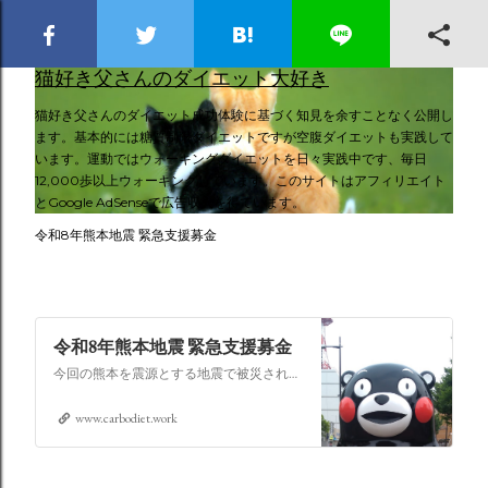
スキップしてメイン コンテンツに移動
猫好き父さんのダイエット大好き
猫好き父さんのダイエット成功体験に基づく知見を余すことなく公開し
ます。基本的には糖質制限ダイエットですが空腹ダイエットも実践して
います。運動ではウォーキングダイエットを日々実践中です、毎日
12,000歩以上ウォーキングしています。このサイトはアフィリエイト
とGoogle AdSenseで広告収入を得ています。
令和8年熊本地震 緊急支援募金
令和8年熊本地震 緊急支援募金
今回の熊本を震源とする地震で被災された皆さままだまだ余震も続き大変な時間を過ごされていると思います。心よりお見舞い申し上げます
www.carbodiet.work