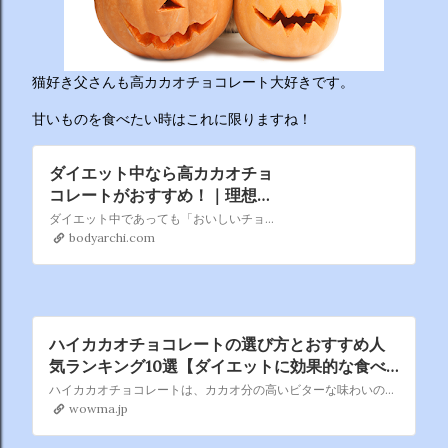
ーチから分かりやすくお答えします！ 🥦 1. 人はなぜ太るの
か？ 根本的な理由は非常にシンプルで、「摂取カロリー（食
べる量）が消費カロリー（動く量）を上回っているから」で
す。 消費しきれずに余ったエネルギーは、万が一の飢餓に備
猫好き父さんも高カカオチョコレート大好きです。
えるための「脂肪」として身体に蓄えられます。現代はいつ
でも高カロリーな食べ物が手に入るため、意識しないと簡単
甘いものを食べたい時はこれに限りますね！
にエネルギー過多になってしまいます。 🥗 2. 野菜を先に食
べるのは効果があるの？ 非常に効果があります。 （ベジタ
ダイエット中なら高カカオチョ
ブルファーストと呼ばれます） 野菜に含まれる食物繊維が、
コレートがおすすめ！｜理想の
後から入ってくる糖質...
カラダを目指すためのお役立ち
ダイエット中であっても「おいしいチョコレートを食べたい……」という欲求を抑えられない方も多いのではないでしょうか。好きなお菓子を我慢し過ぎると、ストレスが溜まってしまい、ドカ食いの原因にもなりかねません。もしチョコレートをダイエット中に食べるなら「高カカオチョコレート」がおすすめです。今回は、高カカオチョコレートがおすすめである理由や、ダイエット中には避けた…
コラム｜BODY ARCHI
bodyarchi.com
ハイカカオチョコレートの選び方とおすすめ人
気ランキング10選【ダイエットに効果的な食べ
方も紹介！】
ハイカカオチョコレートは、カカオ分の高いビターな味わいのチョコレートです。カカオポリフェノールを含み、ダイエットにも効果的です。今回はそんなハイカカオチョコレートの選び方と、おすすめのハイカカオチョコレートをランキング形式でご紹介します。
wowma.jp