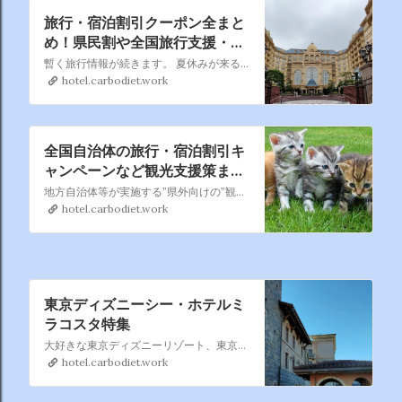
旅行・宿泊割引クーポン全まと
め！県民割や全国旅行支援・自
治体クーポン情報を随時更新
暫く旅行情報が続きます。 夏休みが来る前にお得にいろんなところを旅してホテルに宿泊したいですね。
hotel.carbodiet.work
全国自治体の旅行・宿泊割引キ
ャンペーンなど観光支援策まと
め｜県民割・GoToトラベル併
地方自治体等が実施する”県外向けの”観光復興支援策（旅行・宿泊割引、プレミアム付宿泊券などの観光キャンペーン）を都道府県別に掲載しています。インターネットを探し回らなくても、一覧からお得な観光キャンペーンを見つけることできます。
用も
hotel.carbodiet.work
東京ディズニーシー・ホテルミ
ラコスタ特集
大好きな東京ディズニーリゾート、東京ディズニーシー・ホテルミラコスタ のまとめページです。 過去分も含めて徐々に追加していきます、直営ホテルの中では一番利用しているかもです。
hotel.carbodiet.work