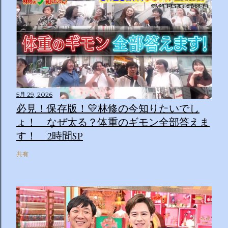
5月 29, 2026
必見！保存版！💛林修の今知りたいでし
ょ！ なぜ太る？体重のギモン全部答えま
す！ 2時間SP
共有