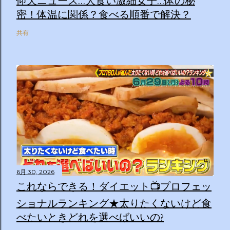
仰天ニュース…大食い激細女子…体の秘
密！体温に関係？食べる順番で解決？
共有
6月 30, 2026
これならできる！ダイエット📺プロフェッ
ショナルランキング★太りたくないけど食
べたいときどれを選べばいいの?