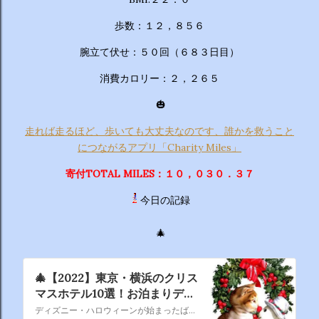
歩数：１２，８５６
腕立て伏せ：５０回（６８３日目）
消費カロリー：２，２６５
🎃
走れば走るほど、歩いても大丈夫なのです、誰かを救うこと
につながるアプリ「Charity Miles」
寄付TOTAL MILES：１０，０３０．３７
今日の記録
🎄
🎄【2022】東京・横浜のクリス
マスホテル10選！お泊まりデー
トのおすすめプラン - OZmall
ディズニー・ハロウィーンが始まったばかりなのに もうクリスマスの話題ですかって、今のうちに書いておかないと あっという間にクリスマスシーズンに突入しますからね。 ねって、あらまあもう突入してますね、クリスマスは早い者勝ち！