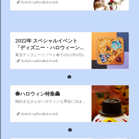
hotel.carbodiet.work
2022年 スペシャルイベント
「ディズニー・ハロウィーン」
と 連動したオフィシャルホテル
東京ディズニーリゾート®で2022年9月15日（木）より2022年10月31日（月）まで開催の2022年「ディズニー・ハロウィーン」と連動したオリジナルグッズ付きプランを販売いたします。
限定オリジナルグッズ付きプラ
hotel.carbodiet.work
ン
🎃
🎃ハロウィン特集👻
猫好き父さんがハロウィンも季節に泊まったホテルをピックアップしました。トリックオアトリート！
hotel.carbodiet.work
🎃