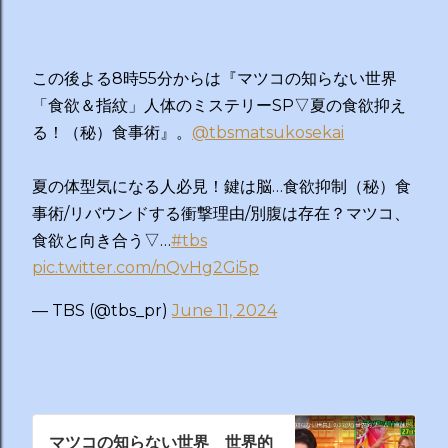
この後よる8時55分からは『マツコの知らない世界
「食欲＆指紋」人体のミステリーSP▽夏の食欲抑え
る！（秘）食事術』。
@tbsmatsukosekai
夏の体型気になる人必見！鍵は脳…食欲抑制（秘）食
事術/リバウンドする衝撃理由/別腹は存在？マツコ、
食欲と向き合う▽…
#tbs
pic.twitter.com/nQvHg2Gi5p
— TBS (@tbs_pr)
June 11, 2024
マツコの知らない世界 世界的