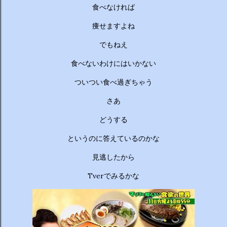
ーチから分かりやすくお答えします！ 🥦 1. 人はなぜ太るの
食べなければ
か？ 根本的な理由は非常にシンプルで、「摂取カロリー（食
べる量）が消費カロリー（動く量）を上回っているから」で
痩せますよね
す。 消費しきれずに余ったエネルギーは、万が一の飢餓に備
でもねえ
えるための「脂肪」として身体に蓄えられます。現代はいつ
でも高カロリーな食べ物が手に入るため、意識しないと簡単
食べないわけにはいかない
にエネルギー過多になってしまいます。 🥗 2. 野菜を先に食
ついつい食べ過ぎちゃう
べるのは効果があるの？ 非常に効果があります。 （ベジタ
ブルファーストと呼ばれます） 野菜に含まれる食物繊維が、
さあ
後から入ってくる糖質...
どうする
というのに答えているのかな
見逃したから
Tverでみるかな