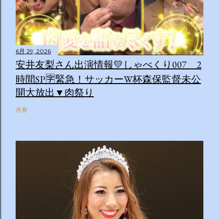
6月 29, 2026
安井友梨さん出演情報💛しゃべくり007 2
時間SP🈑緊急！サッカーW杯森保監督未公
開大放出▼肉祭り
共有