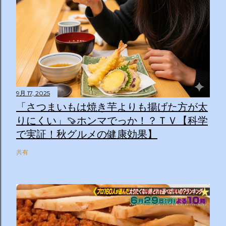
9月 17, 2025
「さつまいもは焼き芋よりも揚げた方が太
りにくい」🍠ホンマでっか！？ＴＶ【科学
で実証！秋グルメの健康効果】
共有