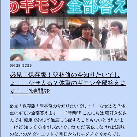
5月 29, 2026
必見！保存版！💛林修の今知りたいでし
ょ！ なぜ太る？体重のギモン全部答えま
す！ 2時間SP
必見！保存版！💛林修の今知りたいでしょ！ なぜ太る？体
重のギモン全部答えます！ 2時間SP こんにちは 猫好き父さ
んです 健康であれば 過度に心配することもないとは思いま
すけど 知ってて損はしないですね ただ 実践しなければ意味
のないのが ダイエットで 明日からじゃダメで 今からでし