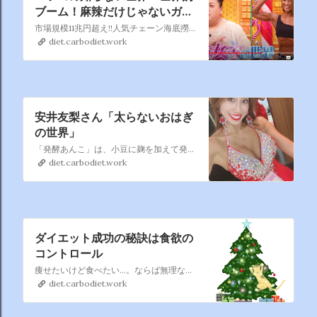
ブーム！麻辣だけじゃないガチ
火鍋▽巷で急増！腹筋女子📺
市場規模11兆円超え!!人気チェーン海底撈/本場中国ガチ火鍋/スープも美味しい日本火鍋▽コロナ禍でトレーニングをする女性急増！韓国アイドル＆モデル美腹筋続々
2/27 (火) 20:57 ～ 22:00
diet.carbodiet.work
安井友梨さん「太らないおはぎ
の世界」
「発酵あんこ」は、小豆に麹を加えて発酵させたもの 発酵あんこには砂糖が含まれないので、食べても血糖値上がらない そのうえ、食物繊維が豊富で腸内環境を整える作用があり、 美肌効果も期待できます。 鉄分や亜鉛も多く含む、 女性にはうれしい食品㊙️㊙️
diet.carbodiet.work
ダイエット成功の秘訣は食欲の
コントロール
痩せたいけど食べたい…。ならば無理なく＆ラクに痩せるための食欲ホルモンコントロール術を身につけよう。食行動のメカニズムを研究する京都大学大学院、佐々木努先生に3つのポイントを教えてもらった。
diet.carbodiet.work