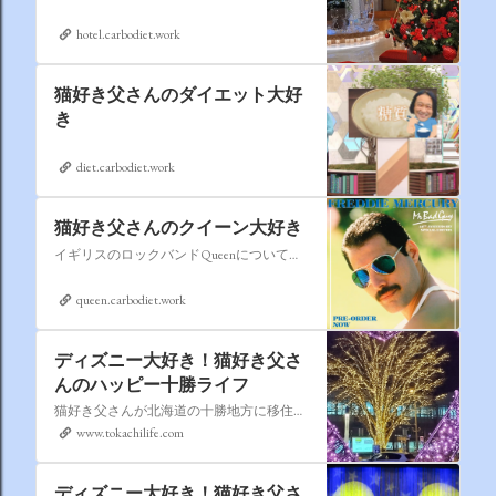
hotel.carbodiet.work
猫好き父さんのダイエット大好
き
diet.carbodiet.work
猫好き父さんのクイーン大好き
イギリスのロックバンドQueenについての情報をアップします。
queen.carbodiet.work
ディズニー大好き！猫好き父さ
んのハッピー十勝ライフ
猫好き父さんが北海道の十勝地方に移住しました。なれない北海道の暮らしについてお伝えします。
www.tokachilife.com
ディズニー大好き！猫好き父さ