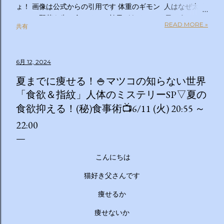
ょ！ 画像は公式からの引用です 体重のギモン 人はなぜ太る
のか？ 野菜を先に食べるのは効果があるの？１日２食と３
READ MORE »
共有
食、どっちが太らない？「太りやすい人」と「太りにくい
人」の違いは？太るとわかっているのについ食べてしまうの
はなぜ？甘いものを我慢できない…どうすれば？ぽっこりお
6月 12, 2024
腹、どうすれば凹む？「フェイスライン」はすっきりさせら
れる？ラクして太りにくい体になる方法は？私の理想体重っ
夏までに痩せる！🍚マツコの知らない世界
て何キロ？体重のギモン全部答えます！２時間ＳＰ ◇出演
「食欲＆指紋」人体のミステリーSP▽夏の
者 【ＭＣ】林修 【副担任】斎藤ちはる（テレビ朝日アナ
食欲抑える！(秘)食事術📺6/11 (火) 20:55 ～
ウンサー）【学級委員長】バカリズム 【学友】伊沢拓司
【ゲスト学友】名取裕子 島崎和歌子 宮世琉弥 伊集院光
22:00
【講師】小田原雅人 東京医科大学病院客員教授 加
藤俊徳 加藤プラチナクリニック院長 脳の学校 代
表 森谷敏夫 京都大学名誉教授 郷間光正
こんにちは
運動器認定理学療法士 ◇おしらせ ※２０：２５〜２
猫好き父さんです
０：２８は「私の幸福時間」を放送いたします ☆番組ＨＰ
https://www.tv-asahi.co.jp/imadesho/ この番組は、テレ
痩せるか
ビ朝日が選んだ『青少年に見てもらいたい番組』です。 体重
痩せないか
に関する10の疑問について、身体の仕組みや心理的なアプロ