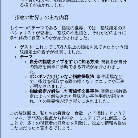
向き合いながら、教授の解説に驚いたり、納得したりす
る様子が描かれました。
「指紋の世界」の主な内容
もう一つのテーマである「指紋の世界」では、指紋鑑定のス
ペシャリストが登場し、指紋の不思議と、それがどのように
事件解決に役立つのかが紹介されました。
ゲスト
: これまでに5万人以上の指紋を見てきたという指
紋鑑定士の親子が出演しました。
テーマ
:
自分の指紋タイプをすぐに知る方法
: 視聴者が自分
の指紋を簡単に診断できる方法が紹介されまし
た。
ポンポンだけじゃない指紋採取法
: 事件現場など
で、指紋を採取する際の様々なテクニックや工夫
が明かされました。
指紋鑑定が解決した実録怪文書事件
: 実際に指紋鑑
定によって解決された興味深い事件事例が紹介さ
れ、その重要性が浮き彫りにされました。
この放送回は、私たちの身近な「食欲」と「指紋」というテ
ーマを、専門家の視点から科学的・ミステリアスに解説する
ことで、多くの視聴者の好奇心を刺激し、役立つ情報も提供
した回だったと言えるでしょう。