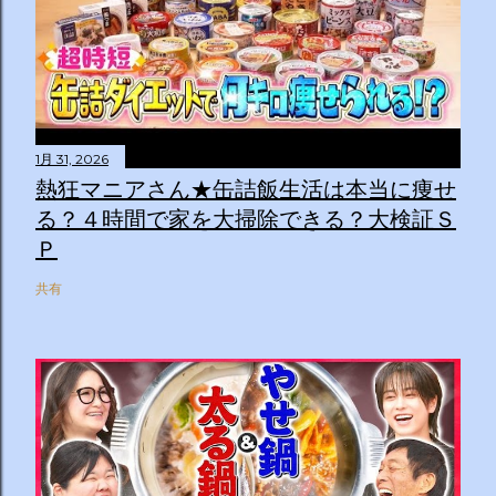
1月 31, 2026
熱狂マニアさん★缶詰飯生活は本当に痩せ
る？４時間で家を大掃除できる？大検証Ｓ
Ｐ
共有