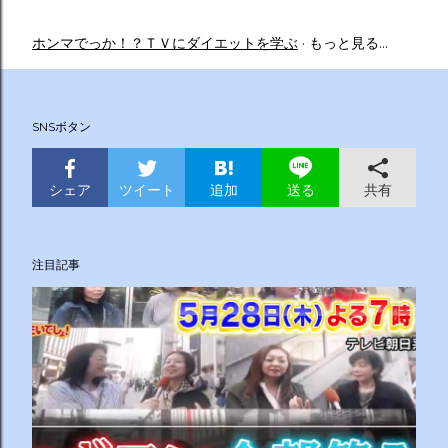
ホンマでっか！？ＴＶにダイエットを学ぶ
もっと見る…
SNSボタン
シェア
ツイート
追加
共有
送る
注目記事