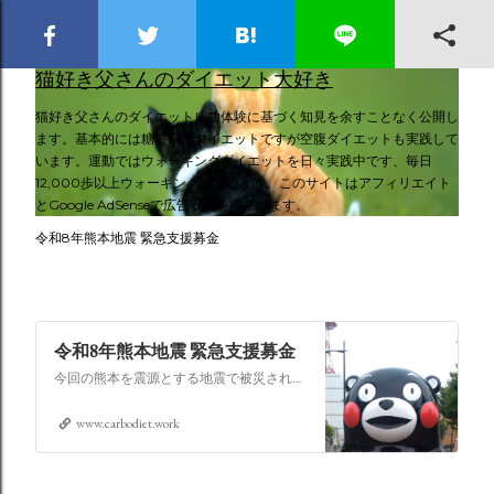
スキップしてメイン コンテンツに移動
猫好き父さんのダイエット大好き
猫好き父さんのダイエット成功体験に基づく知見を余すことなく公開し
ます。基本的には糖質制限ダイエットですが空腹ダイエットも実践して
います。運動ではウォーキングダイエットを日々実践中です、毎日
12,000歩以上ウォーキングしています。このサイトはアフィリエイト
とGoogle AdSenseで広告収入を得ています。
令和8年熊本地震 緊急支援募金
令和8年熊本地震 緊急支援募金
今回の熊本を震源とする地震で被災された皆さままだまだ余震も続き大変な時間を過ごされていると思います。心よりお見舞い申し上げます
www.carbodiet.work