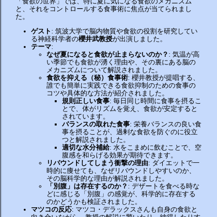
「食欲の世界」では、特に夏に気になる食欲のメカニズム
と、それをコントロールする食事術に焦点が当てられまし
た。
ゲスト
: 筑波大学で脳内物質や食欲の役割を研究してい
る神経科学者の
櫻井武教授
が出演しました。
テーマ
:
なぜ夏になると食欲が止まらないのか？
: 気温が高
い季節でも食欲が湧く理由や、その裏にある脳の
メカニズムについて解説されました。
食欲を抑える（秘）食事術
: 櫻井教授が提唱する、
誰でも簡単に実践できる食欲抑制のための食事の
コツや具体的な方法が紹介されました。
規則正しい食事
: 毎日同じ時間に食事を摂るこ
とで、体がリズムを覚え、食欲が安定すると
されています。
バランスの取れた食事
: 栄養バランスの良い食
事を摂ることが、過剰な食欲を防ぐのに役立
つと解説されました。
適切な水分補給
: 水をこまめに飲むことで、空
腹感を和らげる効果が期待できます。
リバウンドしてしまう衝撃の理由
: ダイエットで一
時的に痩せても、なぜリバウンドしやすいのか、
その脳科学的な理由が解説されました。
「別腹」は存在するのか？
: デザートを食べる時な
どに感じる「別腹」の感覚が、科学的に存在する
のかどうかも検証されました。
マツコの反応
: マツコ・デラックスさんも自身の食欲と