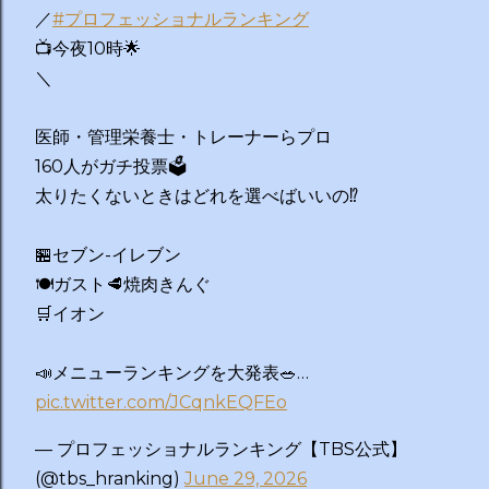
／
#プロフェッショナルランキング
📺今夜10時🌟
＼
医師・管理栄養士・トレーナーらプロ
160人がガチ投票🗳️
太りたくないときはどれを選べばいいの⁉️
🏪セブン-イレブン
🍽️ガスト🥩焼肉きんぐ
🛒イオン
📣メニューランキングを大発表🥗…
pic.twitter.com/JCqnkEQFEo
— プロフェッショナルランキング【TBS公式】
(@tbs_hranking)
June 29, 2026