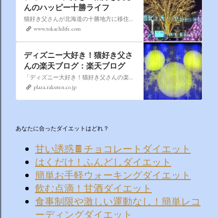
んのハッピー十勝ライフ
猫好き父さんが北海道の十勝地方に移住しました。なれない北海道の暮らしについてお伝えします。
www.tokachilife.com
ディズニー大好き！猫好き父さ
んの楽天ブログ：楽天ブログ
「ディズニー大好き！猫好き父さんの楽天ブログ」にようこそ！ いろんなブログサービスが廃止になるなか満を持して楽天ブログをはじめようと思います。 よろしくお願いいたします。
plaza.rakuten.co.jp
あなたに合ったダイエットはどれ？
甘い誘惑🍫チョコレートダイエット
はくだけ！ふんどしダイエット
簡単お手軽ウォーキングダイエット
飲む点滴！甘酒ダイエット
食事制限や激しい運動なし！簡単レコ
ーディングダイエット