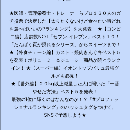
★医師・管理栄養士・トレーナーらプロ１６０人のガ
チ投票で決定した【太りたくないけど食べたい時どれ
を選べばいいの!?ランキング】を大発表！ ★【コンビ
ニ編】店舗数NO.1「セブン-イレブン」ベスト１０！
「たんぱく質が摂れるシリーズ」からスイーツまで！
★【外食チェーン編】ガスト・焼肉きんぐ各ベスト５
を発表！ボリューミー＆ジューシー商品が続々ランク
イン！ ★【スーパー編】イオントップバリュ最強グ
ルメも必見！
★【番外編】２０kg以上減量した人に聞いた「一番
やせた方法」ベスト５を発表！
最強の1位に輝くのはなんなのか！？「#プロフェッ
ショナルランキング」のハッシュタグをつけて、
SNSで予想しよう★