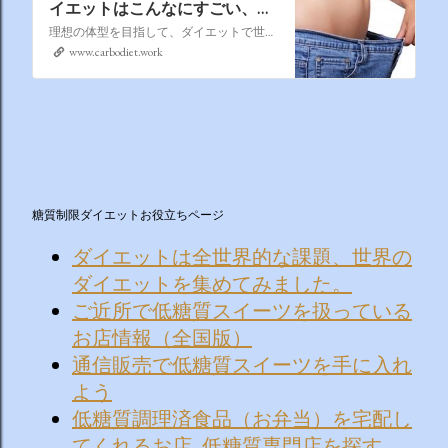
イエットはこんなにすごい、食
べて痩せる世界のダイエット🎈
理想の体型を目指して、ダイエットで世界一周！,食べて瘦せる,美味しく痩せる,お腹痩せ,下半身痩せ,お腹ポッコリ,低糖質,ハーブ最強,地中海式ダイエット,糖質制限,
www.carbodiet.work
糖質制限ダイエットお役立ちページ
ダイエットは全世界的な課題、世界の
ダイエットを集めてみました。
ご近所で低糖質スイーツを扱っている
お店情報（全国版）
通信販売で低糖質スイーツを手に入れ
よう
低糖質調理済食品（お弁当）を宅配し
てくれるお店_低糖質専門店を探す