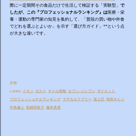
際に一定期間その食品だけで生活して検証する「実験型」
で
したが、この『プロフェッショナルランキング』は
医療・栄
養・運動の専門家の知見を集約して、「普段の買い物や外食
でどれを選ぶとよいか」を示す「選び方ガイド」**という点
が大きな違いです。
共有
Labels:
イオン
ガスト
ギャル曽根
セブン-イレブン
ダイエット
プロフェッショナルランキング
マヂカルラブリー
坂上忍
焼肉きんぐ
中島健人
島崎和歌子
藤本美貴