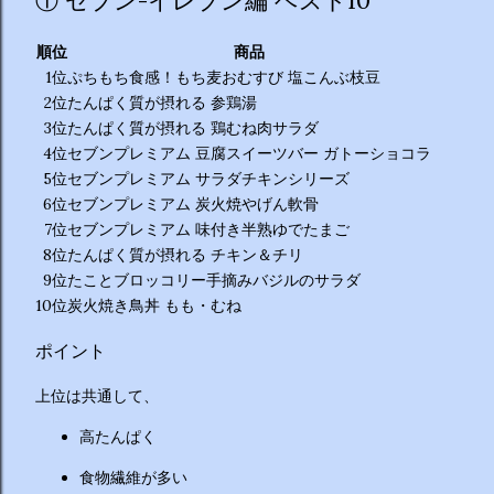
① セブン-イレブン編 ベスト10
順位
商品
1位
ぷちもち食感！もち麦おむすび 塩こんぶ枝豆
2位
たんぱく質が摂れる 参鶏湯
3位
たんぱく質が摂れる 鶏むね肉サラダ
4位
セブンプレミアム 豆腐スイーツバー ガトーショコラ
5位
セブンプレミアム サラダチキンシリーズ
6位
セブンプレミアム 炭火焼やげん軟骨
7位
セブンプレミアム 味付き半熟ゆでたまご
8位
たんぱく質が摂れる チキン＆チリ
9位
たことブロッコリー手摘みバジルのサラダ
10位
炭火焼き鳥丼 もも・むね
ポイント
上位は共通して、
高たんぱく
食物繊維が多い