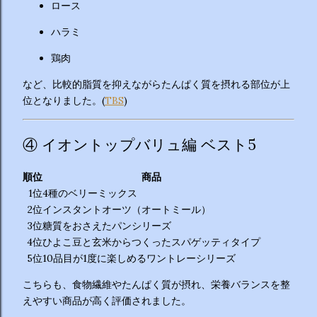
ロース
ハラミ
鶏肉
など、比較的脂質を抑えながらたんぱく質を摂れる部位が上
位となりました。(
TBS
)
④ イオントップバリュ編 ベスト5
順位
商品
1位
4種のベリーミックス
2位
インスタントオーツ（オートミール）
3位
糖質をおさえたパンシリーズ
4位
ひよこ豆と玄米からつくったスパゲッティタイプ
5位
10品目が1度に楽しめるワントレーシリーズ
こちらも、食物繊維やたんぱく質が摂れ、栄養バランスを整
えやすい商品が高く評価されました。