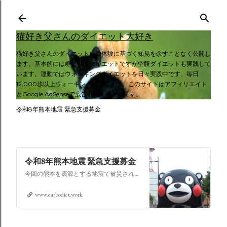
スキップしてメイン コンテンツに移動
猫好き父さんのダイエット大好き
猫好き父さんのダイエット成功体験に基づく知見を余すことなく公開し
ます。基本的には糖質制限ダイエットですが空腹ダイエットも実践して
います。運動ではウォーキングダイエットを日々実践中です、毎日
12,000歩以上ウォーキングしています。このサイトはアフィリエイト
とGoogle AdSenseで広告収入を得ています。
令和8年熊本地震 緊急支援募金
令和8年熊本地震 緊急支援募金
今回の熊本を震源とする地震で被災された皆さままだまだ余震も続き大変な時間を過ごされていると思います。心よりお見舞い申し上げます
www.carbodiet.work