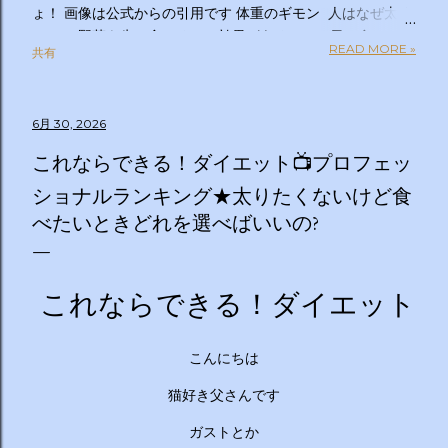
ょ！ 画像は公式からの引用です 体重のギモン 人はなぜ太る
のか？ 野菜を先に食べるのは効果があるの？１日２食と３
READ MORE »
共有
食、どっちが太らない？「太りやすい人」と「太りにくい
人」の違いは？太るとわかっているのについ食べてしまうの
はなぜ？甘いものを我慢できない…どうすれば？ぽっこりお
6月 30, 2026
腹、どうすれば凹む？「フェイスライン」はすっきりさせら
れる？ラクして太りにくい体になる方法は？私の理想体重っ
これならできる！ダイエット📺プロフェッ
て何キロ？体重のギモン全部答えます！２時間ＳＰ ◇出演
ショナルランキング★太りたくないけど食
者 【ＭＣ】林修 【副担任】斎藤ちはる（テレビ朝日アナ
べたいときどれを選べばいいの?
ウンサー）【学級委員長】バカリズム 【学友】伊沢拓司
【ゲスト学友】名取裕子 島崎和歌子 宮世琉弥 伊集院光
【講師】小田原雅人 東京医科大学病院客員教授 加
藤俊徳 加藤プラチナクリニック院長 脳の学校 代
これならできる！ダイエット
表 森谷敏夫 京都大学名誉教授 郷間光正
運動器認定理学療法士 ◇おしらせ ※２０：２５〜２
０：２８は「私の幸福時間」を放送いたします ☆番組ＨＰ
こんにちは
https://www.tv-asahi.co.jp/imadesho/ この番組は、テレ
猫好き父さんです
ビ朝日が選んだ『青少年に見てもらいたい番組』です。 体重
に関する10の疑問について、身体の仕組みや心理的なアプロ
ガストとか