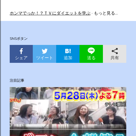
ホンマでっか！？ＴＶにダイエットを学ぶ
もっと見る…
SNSボタン
シェア
ツイート
追加
共有
送る
注目記事