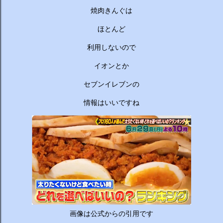
ーチから分かりやすくお答えします！ 🥦 1. 人はなぜ太るの
焼肉きんぐは
か？ 根本的な理由は非常にシンプルで、「摂取カロリー（食
べる量）が消費カロリー（動く量）を上回っているから」で
ほとんど
す。 消費しきれずに余ったエネルギーは、万が一の飢餓に備
えるための「脂肪」として身体に蓄えられます。現代はいつ
利用しないので
でも高カロリーな食べ物が手に入るため、意識しないと簡単
イオンとか
にエネルギー過多になってしまいます。 🥗 2. 野菜を先に食
べるのは効果があるの？ 非常に効果があります。 （ベジタ
セブンイレブンの
ブルファーストと呼ばれます） 野菜に含まれる食物繊維が、
情報はいいですね
後から入ってくる糖質...
画像は公式からの引用です