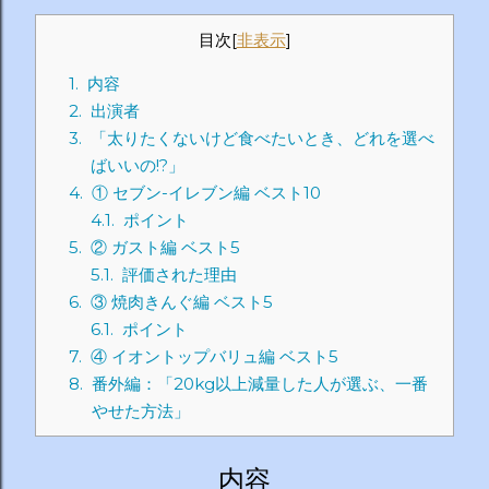
目次
[
非表示
]
1.
内容
2.
出演者
3.
「太りたくないけど食べたいとき、どれを選べ
ばいいの!?」
4.
① セブン-イレブン編 ベスト10
4.1.
ポイント
5.
② ガスト編 ベスト5
5.1.
評価された理由
6.
③ 焼肉きんぐ編 ベスト5
6.1.
ポイント
7.
④ イオントップバリュ編 ベスト5
8.
番外編：「20kg以上減量した人が選ぶ、一番
やせた方法」
内容