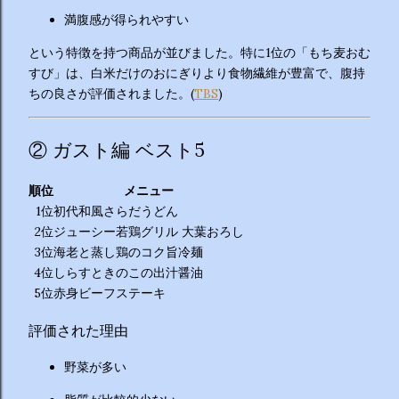
満腹感が得られやすい
という特徴を持つ商品が並びました。特に1位の「もち麦おむ
すび」は、白米だけのおにぎりより食物繊維が豊富で、腹持
ちの良さが評価されました。(
TBS
)
② ガスト編 ベスト5
順位
メニュー
1位
初代和風さらだうどん
2位
ジューシー若鶏グリル 大葉おろし
3位
海老と蒸し鶏のコク旨冷麺
4位
しらすときのこの出汁醤油
5位
赤身ビーフステーキ
評価された理由
野菜が多い