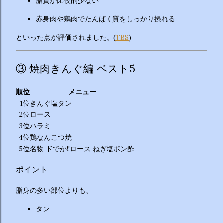
脂質が比較的少ない
赤身肉や鶏肉でたんぱく質をしっかり摂れる
といった点が評価されました。(
TBS
)
③ 焼肉きんぐ編 ベスト5
順位
メニュー
1位
きんぐ塩タン
2位
ロース
3位
ハラミ
4位
鶏なんこつ焼
5位
名物 ドでか!!ロース ねぎ塩ポン酢
ポイント
脂身の多い部位よりも、
タン