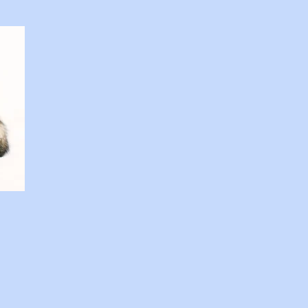
代表 森谷敏夫 京都大学名誉
器認定理学療法士 ◇おしら
：２８は「私の幸福時間」を放送
s://www.tv-
esho/ この番組は、テレビ朝日が選んだ
番組』です。 体重に関する10の
組みや心理的なアプローチから分
 1. 人はなぜ太るのか？ 根本
ルで、「摂取カロリー（食べる
く量）を上回っているから」で
たエネルギーは、万が一の飢餓に
して身体に蓄えられます。現代は
べ物が手に入るため、意識しない
ってしまいます。 🥗 2. 野菜を
の？ 非常に効果があります。
呼ばれます） 野菜に含まれる食
糖質...