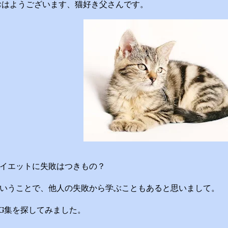
ニック院長 脳の学校 
はようございます、猫好き父さんです。
教授 郷間光正 運動
せ ※２０：２５〜２０
いたします ☆番組ＨＰ http
asahi.co.jp/imad
『青少年に見てもらいたい
疑問について、身体の仕
かりやすくお答えします！ 
的な理由は非常にシンプ
量）が消費カロリー（動
す。 消費しきれずに余っ
備えるための「脂肪」と
イエットに失敗はつきもの？
いつでも高カロリーな食
と簡単にエネルギー過多にな
いうことで、他人の失敗から学ぶこともあると思いまして。
先に食べるのは効果がある
（ベジタブルファーストと
G集を探してみました。
物繊維が、後から入ってくる