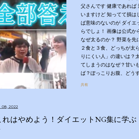
父さんです 健康であれば
いますけど 知ってて損は
ば意味のないのが ダイエ
らでしょ！ 画像は公式か
なぜ太るのか？ 野菜を先
２食と３食、どっちが太
りにくい人」の違いは？
てしまうのはなぜ？甘い
ば？ぽっこりお腹、どう
はすっきりさせられる？
共有
は？私の理想体重って何
す！２時間ＳＰ ◇出演
藤ちはる（テレビ朝日ア
 08, 2022
リズム 【学友】伊沢拓司
これはやめよう！ダイエットNG集に学ぶ
和歌子 宮世琉弥 伊集院
科大学病院客員教授 