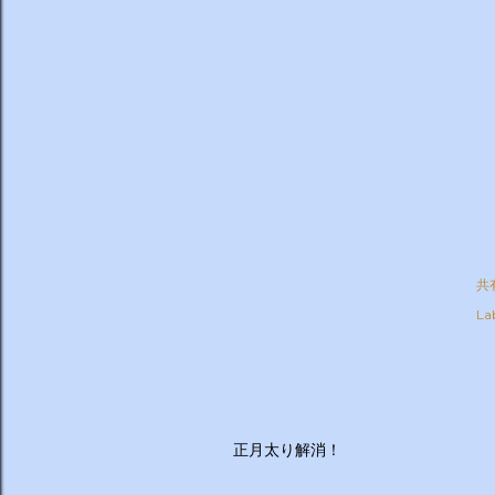
共
Lab
正月太り解消！