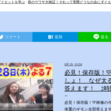
ダイエットを学ぶ
巷のウワサ大検証！それって実際どうなの会にダイエ
ツイート
追加
送る
5月 29, 2026
必見！保存版！
しょ！ なぜ太
答えます！ 2時
必見！保存版！💛林修の
体重のギモン全部答えます