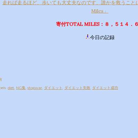
走れば走るほど、歩いても大丈夫なのです、誰かを救うことにつ
Miles」
寄付TOTAL MILES：８，５１４．
今日の記録
有
els:
diet
NG集
stopwar
ダイエット
ダイエット失敗
ダイエット成功