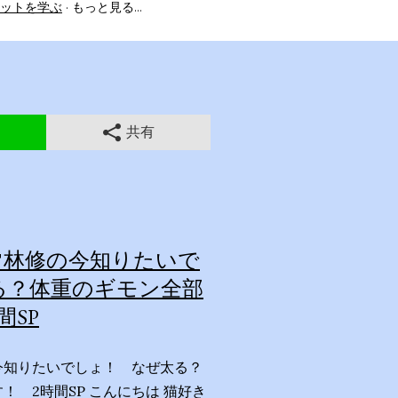
ットを学ぶ
もっと見る…
共有
林修の今知りたいで
る？体重のギモン全部
間SP
今知りたいでしょ！ なぜ太る？
！ 2時間SP こんにちは 猫好き