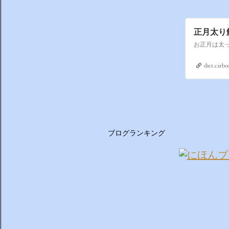
正月太り
お正月は太
diet.carbo
ブログランキング