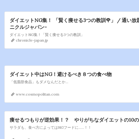
ダイエットNG集！ 「賢く痩せる3つの教訓🌹」 / 通い放
ニクルジャパン-
ダイエットNG集！「賢く痩せる3つの教訓」
chronicle-japan.jp
ダイエット中はNG！避けるべき８つの食べ物
「低脂肪食品」もダメなんだとか…
www.cosmopolitan.com
痩せるつもりが逆効果！？ やりがちなダイエットの10
サラダも、食べ方によってはNGフードに……！！