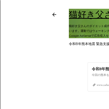
猫好き父
猫好き父さんのダイエット成
います。運動ではウォーキング
Google AdSenseで広告収
令和8年熊本地震 緊急支
令和8年
www.carbo