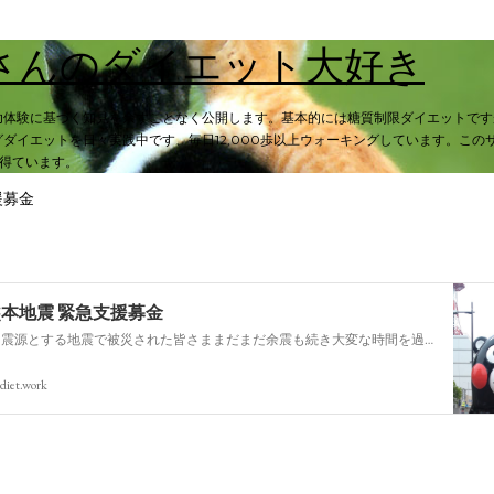
スキップしてメイン コンテンツに移動
さんのダイエット大好き
功体験に基づく知見を余すことなく公開します。基本的には糖質制限ダイエットです
ダイエットを日々実践中です、毎日12,000歩以上ウォーキングしています。この
入を得ています。
援募金
熊本地震 緊急支援募金
今回の熊本を震源とする地震で被災された皆さままだまだ余震も続き大変な時間を過ごされていると思います。心よりお見舞い申し上げます
diet.work