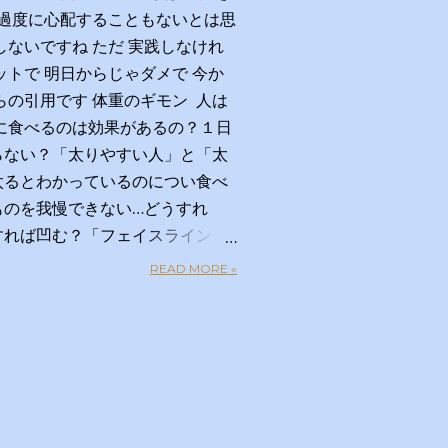
 過度に心配することもないとは思
しないですね ただ 実践しなけれ
ットで 明日からじゃダメで 今か
らの引用です 体重のギモン 人は
に食べるのは効果があるの？１日
らない？「太りやすい人」と「太
太るとわかっているのについ食べ
ものを我慢できない…どうすれ
すれば凹む？「フェイスライン」
ラクして太りにくい体になる方法
READ MORE »
キロ？体重のギモン全部答えま
者 【ＭＣ】林修 【副担任】斎
ナウンサー）【学級委員長】バカ
 【ゲスト学友】名取裕子 島崎
光 【講師】小田原雅人 東京医
加藤俊徳 加藤プラチナクリ