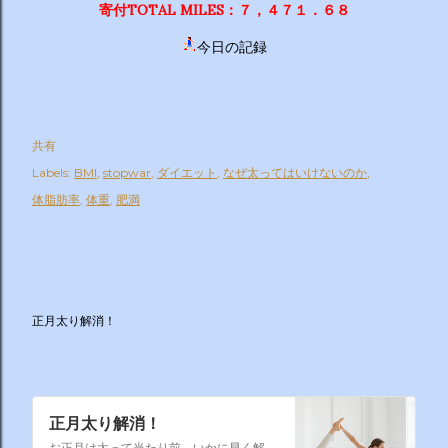
寄付TOTAL MILES：７，４７１．６８
今日の記録
共有
Labels:
BMI
stopwar
ダイエット
なぜ太ってはいけないのか
体脂肪率
体重
肥満
正月太り解消！
正月太り解消！
お正月は太って当たり前、いかに早く解消するかそれが課題なのです