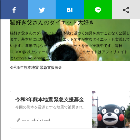
スキップしてメイン コンテンツに移動
猫好き父さんのダイエット大好き
猫好き父さんのダイエット成功体験に基づく知見を余すことなく公開し
ます。基本的には糖質制限ダイエットですが空腹ダイエットも実践して
います。運動ではウォーキングダイエットを日々実践中です、毎日
12,000歩以上ウォーキングしています。このサイトはアフィリエイト
とGoogle AdSenseで広告収入を得ています。
令和8年熊本地震 緊急支援募金
令和8年熊本地震 緊急支援募金
今回の熊本を震源とする地震で被災された皆さままだまだ余震も続き大変な時間を過ごされていると思います。心よりお見舞い申し上げます
www.carbodiet.work