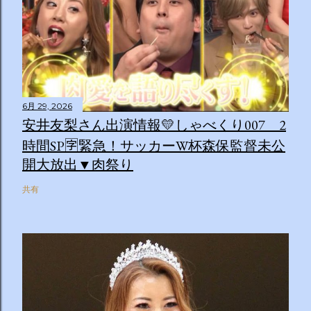
6月 29, 2026
安井友梨さん出演情報💛しゃべくり007 2
時間SP🈑緊急！サッカーW杯森保監督未公
開大放出▼肉祭り
共有