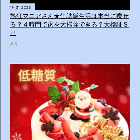
1月 31, 2026
熱狂マニアさん★缶詰飯生活は本当に痩せ
る？４時間で家を大掃除できる？大検証Ｓ
Ｐ
共有