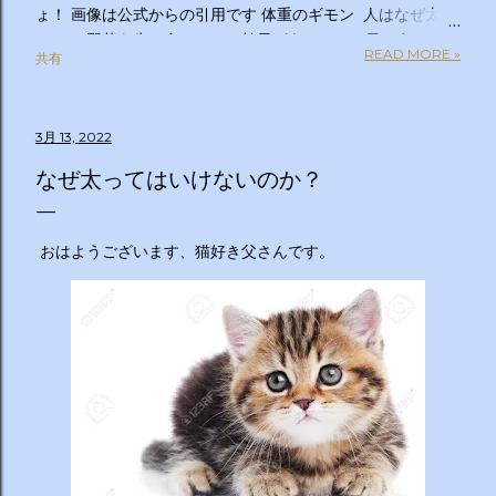
ょ！ 画像は公式からの引用です 体重のギモン 人はなぜ太る
のか？ 野菜を先に食べるのは効果があるの？１日２食と３
READ MORE »
共有
食、どっちが太らない？「太りやすい人」と「太りにくい
人」の違いは？太るとわかっているのについ食べてしまうの
はなぜ？甘いものを我慢できない…どうすれば？ぽっこりお
3月 13, 2022
腹、どうすれば凹む？「フェイスライン」はすっきりさせら
れる？ラクして太りにくい体になる方法は？私の理想体重っ
なぜ太ってはいけないのか？
て何キロ？体重のギモン全部答えます！２時間ＳＰ ◇出演
者 【ＭＣ】林修 【副担任】斎藤ちはる（テレビ朝日アナ
ウンサー）【学級委員長】バカリズム 【学友】伊沢拓司
おはようございます、猫好き父さんです。
【ゲスト学友】名取裕子 島崎和歌子 宮世琉弥 伊集院光
【講師】小田原雅人 東京医科大学病院客員教授 加
藤俊徳 加藤プラチナクリニック院長 脳の学校 代
表 森谷敏夫 京都大学名誉教授 郷間光正
運動器認定理学療法士 ◇おしらせ ※２０：２５〜２
０：２８は「私の幸福時間」を放送いたします ☆番組ＨＰ
https://www.tv-asahi.co.jp/imadesho/ この番組は、テレ
ビ朝日が選んだ『青少年に見てもらいたい番組』です。 体重
に関する10の疑問について、身体の仕組みや心理的なアプロ