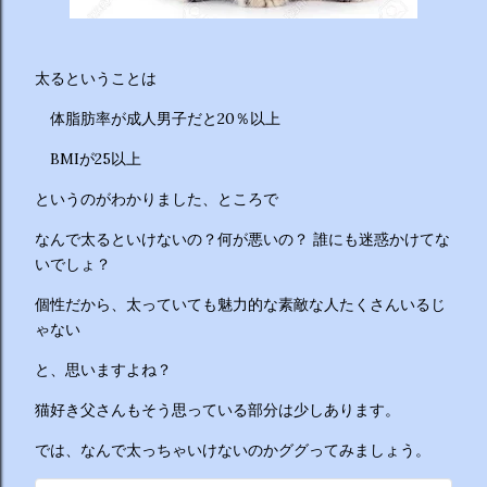
ーチから分かりやすくお答えします！ 🥦 1. 人はなぜ太るの
か？ 根本的な理由は非常にシンプルで、「摂取カロリー（食
べる量）が消費カロリー（動く量）を上回っているから」で
す。 消費しきれずに余ったエネルギーは、万が一の飢餓に備
太るということは
えるための「脂肪」として身体に蓄えられます。現代はいつ
体脂肪率が成人男子だと20％以上
でも高カロリーな食べ物が手に入るため、意識しないと簡単
にエネルギー過多になってしまいます。 🥗 2. 野菜を先に食
BMIが25以上
べるのは効果があるの？ 非常に効果があります。 （ベジタ
というのがわかりました、ところで
ブルファーストと呼ばれます） 野菜に含まれる食物繊維が、
後から入ってくる糖質...
なんで太るといけないの？何が悪いの？ 誰にも迷惑かけてな
いでしょ？
個性だから、太っていても魅力的な素敵な人たくさんいるじ
ゃない
と、思いますよね？
猫好き父さんもそう思っている部分は少しあります。
では、なんで太っちゃいけないのかググってみましょう。