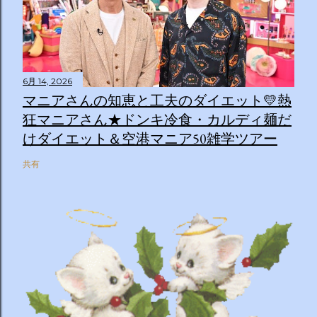
6月 14, 2026
マニアさんの知恵と工夫のダイエット💛熱
狂マニアさん★ドンキ冷食・カルディ麺だ
けダイエット＆空港マニア50雑学ツアー
共有