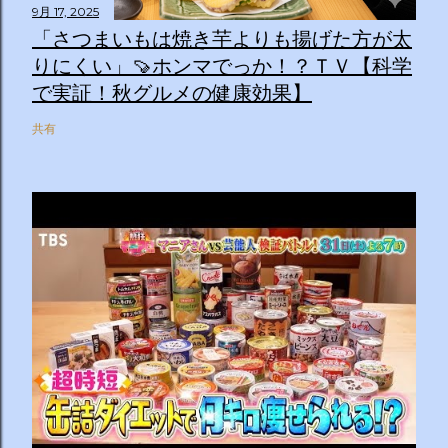
9月 17, 2025
「さつまいもは焼き芋よりも揚げた方が太
りにくい」🍠ホンマでっか！？ＴＶ【科学
で実証！秋グルメの健康効果】
共有