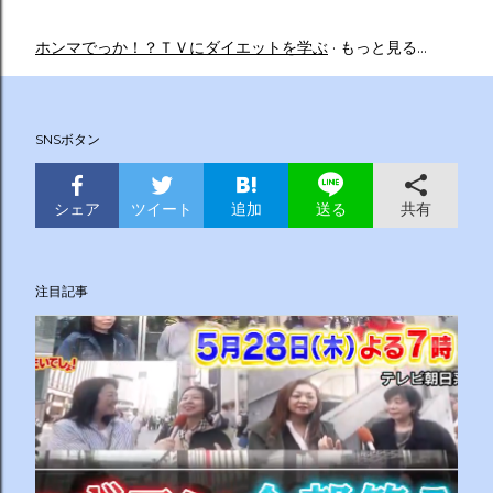
ホンマでっか！？ＴＶにダイエットを学ぶ
もっと見る…
SNSボタン
シェア
ツイート
追加
共有
送る
注目記事