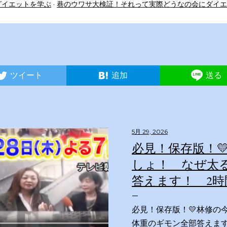
ダイエットを学ぶ
巷のウワサ大検証！それって実際どうなの会にダイエ
ツイート
追加
送る
5月 29, 2026
必見！保存版！
しょ！ なぜ太
答えます！ 2時
必見！保存版！💛林修の
体重のギモン全部答えます