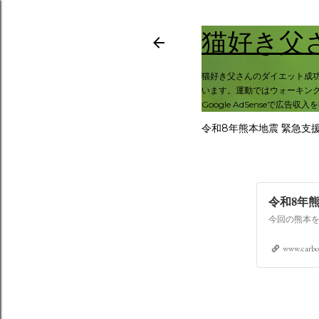
猫好き父
猫好き父さんのダイエット成
います。運動ではウォーキング
Google AdSenseで広告収
令和8年熊本地震 緊急支
令和8年
www.carbo