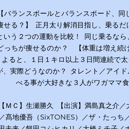
【バランスボールとバランスボード、同
痩せる？】 正月太り解消目指し、乗るだ
という２つの運動を比較！ 同じ乗るなら
どっちが痩せるのか？ 【体重は増え続け
よると、１日１キロ以上３日間連続で太
が、実際どうなのか？ タレント／アイド
べる事が大好きな３人がワガママ食
【ＭＣ】生瀬勝久 【出演】満島真之介／
／髙地優吾（SixTONES）／ザ・たっ
田未来／餅田コシヒカリ／大橋ミチ子／