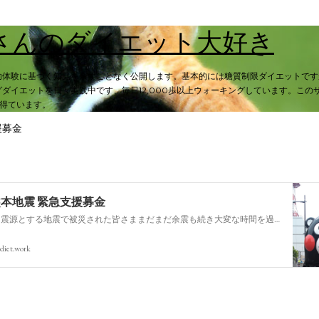
スキップしてメイン コンテンツに移動
さんのダイエット大好き
功体験に基づく知見を余すことなく公開します。基本的には糖質制限ダイエットです
ダイエットを日々実践中です、毎日12,000歩以上ウォーキングしています。この
入を得ています。
援募金
熊本地震 緊急支援募金
今回の熊本を震源とする地震で被災された皆さままだまだ余震も続き大変な時間を過ごされていると思います。心よりお見舞い申し上げます
diet.work