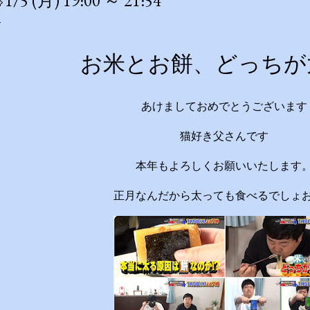
1/5 (月) 19:00 ～ 21:54
ニック院長 脳の学校 
教授 郷間光正 運動
せ ※２０：２５〜２０
お米とお餅、どっちが
いたします ☆番組ＨＰ http
asahi.co.jp/imad
『青少年に見てもらいたい
あけましておめでとうございます
疑問について、身体の仕
かりやすくお答えします！ 
猫好き父さんです
的な理由は非常にシンプ
本年もよろしくお願いいたします
量）が消費カロリー（動
す。 消費しきれずに余っ
正月なんだから太っても食べるでしょお
備えるための「脂肪」と
いつでも高カロリーな食
と簡単にエネルギー過多にな
先に食べるのは効果がある
（ベジタブルファーストと
物繊維が、後から入ってくる