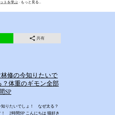
ットを学ぶ
もっと見る…
共有
林修の今知りたいで
る？体重のギモン全部
間SP
今知りたいでしょ！ なぜ太る？
！ 2時間SP こんにちは 猫好き