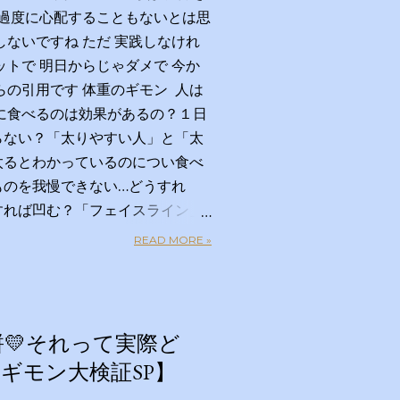
 過度に心配することもないとは思
しないですね ただ 実践しなけれ
ットで 明日からじゃダメで 今か
らの引用です 体重のギモン 人は
に食べるのは効果があるの？１日
らない？「太りやすい人」と「太
太るとわかっているのについ食べ
ものを我慢できない…どうすれ
すれば凹む？「フェイスライン」
ラクして太りにくい体になる方法
READ MORE »
キロ？体重のギモン全部答えま
者 【ＭＣ】林修 【副担任】斎
ナウンサー）【学級委員長】バカ
 【ゲスト学友】名取裕子 島崎
💛それって実際ど
光 【講師】小田原雅人 東京医
ギモン大検証SP】
加藤俊徳 加藤プラチナクリ