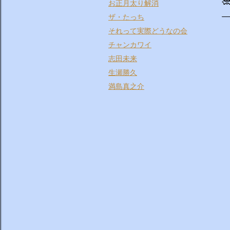

お正月太り解消
ザ・たっち
それって実際どうなの会
チャンカワイ
志田未来
生瀬勝久
満島真之介