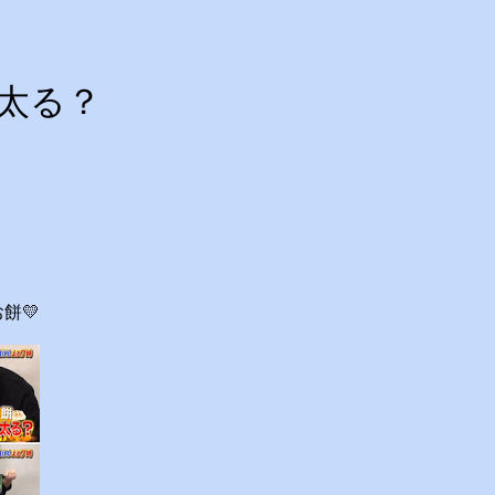
代表 森谷敏夫 京都大学名誉
器認定理学療法士 ◇おしら
：２８は「私の幸福時間」を放送
太る？
s://www.tv-
esho/ この番組は、テレビ朝日が選んだ
番組』です。 体重に関する10の
組みや心理的なアプローチから分
 1. 人はなぜ太るのか？ 根本
ルで、「摂取カロリー（食べる
。
く量）を上回っているから」で
たエネルギーは、万が一の飢餓に
餅💛
して身体に蓄えられます。現代は
べ物が手に入るため、意識しない
ってしまいます。 🥗 2. 野菜を
の？ 非常に効果があります。
呼ばれます） 野菜に含まれる食
糖質...