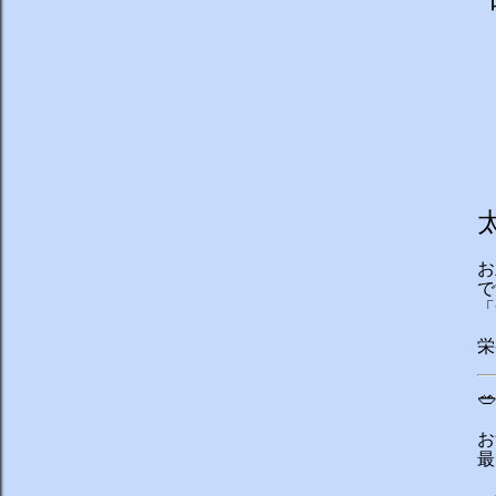
お
で
「
栄

お
最