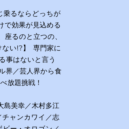
じ乗るならどっちが
けで効果が見込める
、座るのと立つの、
ない!?】 専門家に
る事はないと言う
ル界／芸人界から食
べ放題挑戦！
大島美幸／木村多江
ち／チャンカワイ／志
ボビー・オロゴン／