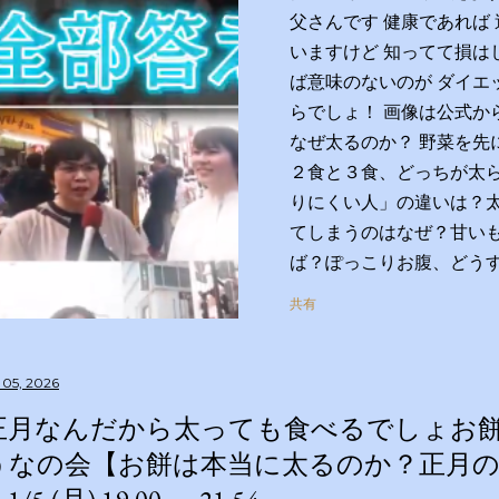
父さんです 健康であれば
いますけど 知ってて損は
ば意味のないのが ダイエ
らでしょ！ 画像は公式か
なぜ太るのか？ 野菜を先
２食と３食、どっちが太
りにくい人」の違いは？
てしまうのはなぜ？甘い
ば？ぽっこりお腹、どう
はすっきりさせられる？
共有
は？私の理想体重って何
す！２時間ＳＰ ◇出演
藤ちはる（テレビ朝日ア
 05, 2026
リズム 【学友】伊沢拓司
正月なんだから太っても食べるでしょお餅
和歌子 宮世琉弥 伊集院
うなの会【お餅は本当に太るのか？正月の
科大学病院客員教授 