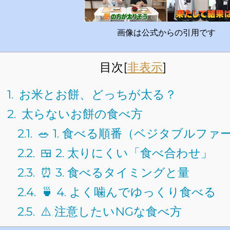
画像は公式からの引用です
目次
[
非表示
]
1.
お米とお餅、どっちが太る？
2.
太らないお餅の食べ方
2.1.
🥗 1. 食べる順番（ベジタブルファ
2.2.
🍱 2. 太りにくい「食べ合わせ」
2.3.
⏰ 3. 食べるタイミングと量
2.4.
🍵 4. よく噛んでゆっくり食べる
2.5.
⚠️ 注意したいNGな食べ方