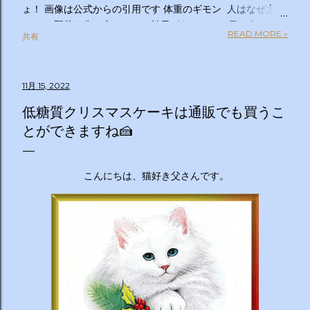
ょ！ 画像は公式からの引用です 体重のギモン 人はなぜ太る
のか？ 野菜を先に食べるのは効果があるの？１日２食と３
READ MORE »
共有
食、どっちが太らない？「太りやすい人」と「太りにくい
人」の違いは？太るとわかっているのについ食べてしまうの
はなぜ？甘いものを我慢できない…どうすれば？ぽっこりお
11月 15, 2022
腹、どうすれば凹む？「フェイスライン」はすっきりさせら
れる？ラクして太りにくい体になる方法は？私の理想体重っ
低糖質クリスマスケーキは通販でも買うこ
て何キロ？体重のギモン全部答えます！２時間ＳＰ ◇出演
とができますね🍰
者 【ＭＣ】林修 【副担任】斎藤ちはる（テレビ朝日アナ
ウンサー）【学級委員長】バカリズム 【学友】伊沢拓司
【ゲスト学友】名取裕子 島崎和歌子 宮世琉弥 伊集院光
こんにちは、猫好き父さんです。
【講師】小田原雅人 東京医科大学病院客員教授 加
藤俊徳 加藤プラチナクリニック院長 脳の学校 代
表 森谷敏夫 京都大学名誉教授 郷間光正
運動器認定理学療法士 ◇おしらせ ※２０：２５〜２
０：２８は「私の幸福時間」を放送いたします ☆番組ＨＰ
https://www.tv-asahi.co.jp/imadesho/ この番組は、テレ
ビ朝日が選んだ『青少年に見てもらいたい番組』です。 体重
に関する10の疑問について、身体の仕組みや心理的なアプロ