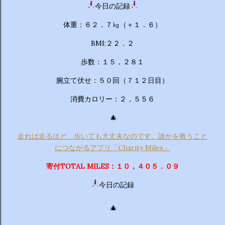
今日の記録
体重：６２．７㎏（＋１．６）
BMI:２２．２
歩数：１５，２８１
腕立て伏せ：５０回（７１２日目）
消費カロリー：２，５５６
🎄
走れば走るほど、歩いても大丈夫なのです、誰かを救うこと
につながるアプリ「Charity Miles」
寄付TOTAL MILES：１０，４０５．０９
今日の記録
🎄