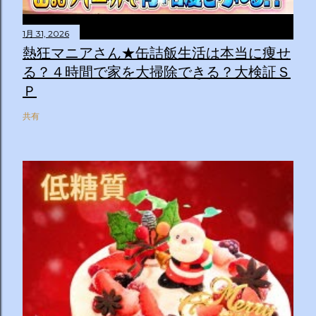
1月 31, 2026
熱狂マニアさん★缶詰飯生活は本当に痩せ
る？４時間で家を大掃除できる？大検証Ｓ
Ｐ
共有