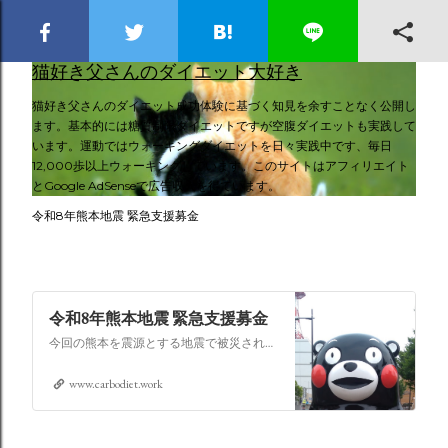
スキップしてメイン コンテンツに移動
猫好き父さんのダイエット大好き
猫好き父さんのダイエット成功体験に基づく知見を余すことなく公開し
ます。基本的には糖質制限ダイエットですが空腹ダイエットも実践して
います。運動ではウォーキングダイエットを日々実践中です、毎日
12,000歩以上ウォーキングしています。このサイトはアフィリエイト
とGoogle AdSenseで広告収入を得ています。
令和8年熊本地震 緊急支援募金
令和8年熊本地震 緊急支援募金
今回の熊本を震源とする地震で被災された皆さままだまだ余震も続き大変な時間を過ごされていると思います。心よりお見舞い申し上げます
www.carbodiet.work