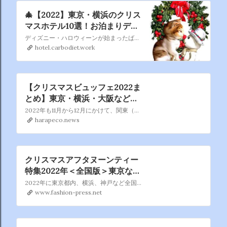
🎄【2022】東京・横浜のクリス
マスホテル10選！お泊まりデー
トのおすすめプラン - OZmall
ディズニー・ハロウィーンが始まったばかりなのに もうクリスマスの話題ですかって、今のうちに書いておかないと あっという間にクリスマスシーズンに突入しますからね。 ねって、あらまあもう突入してますね、クリスマスは早い者勝ち！
hotel.carbodiet.work
【クリスマスビュッフェ2022ま
とめ】東京・横浜・大阪などの
ホテル予約！スイーツブッフェ
2022年も11月から12月にかけて、関東（東京・横浜・千葉）や名古屋、関西（大阪・京都・神戸）など全国の有名ホテルの多くで、クリスマススイーツビュッフェや、ローストチキン＆ローストビーフが提供されるクリスマスランチブッフェ・クリスマスディナーブッフェが開催されます。そこで、エリアごとにクリスマスイベントの一覧を作ってみました！シュトーレンなどクリスマスシー…
にディナーも！ – はらぺこニュ
harapeco.news
ース
クリスマスアフタヌーンティー
特集2022年＜全国版＞東京など
有名ホテルが贈る冬スイーツ
2022年に東京都内、横浜、神戸など全国の有名ホテルや人気カフェで楽しめる、おすすめの「クリスマスアフタヌーンティー」を特集。中には予約必至のプランもあるので、気になるものは早めのチェックが必要だ。本...
www.fashion-press.net