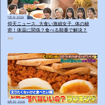
7月 16, 2026
仰天ニュース…大食い激細女子…体の秘
密！体温に関係？食べる順番で解決？
共有
6月 30, 2026