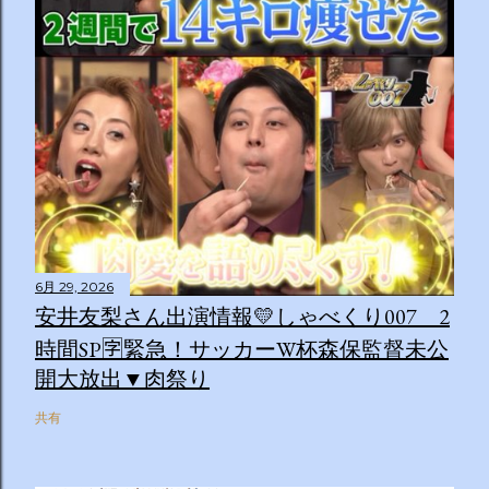
6月 29, 2026
安井友梨さん出演情報💛しゃべくり007 2
時間SP🈑緊急！サッカーW杯森保監督未公
開大放出▼肉祭り
共有