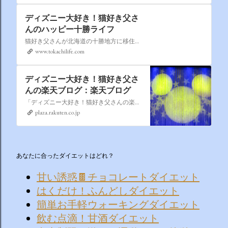
ディズニー大好き！猫好き父さ
んのハッピー十勝ライフ
猫好き父さんが北海道の十勝地方に移住しました。なれない北海道の暮らしについてお伝えします。
www.tokachilife.com
ディズニー大好き！猫好き父さ
んの楽天ブログ：楽天ブログ
「ディズニー大好き！猫好き父さんの楽天ブログ」にようこそ！ いろんなブログサービスが廃止になるなか満を持して楽天ブログをはじめようと思います。 よろしくお願いいたします。
plaza.rakuten.co.jp
あなたに合ったダイエットはどれ？
甘い誘惑🍫チョコレートダイエット
はくだけ！ふんどしダイエット
簡単お手軽ウォーキングダイエット
飲む点滴！甘酒ダイエット