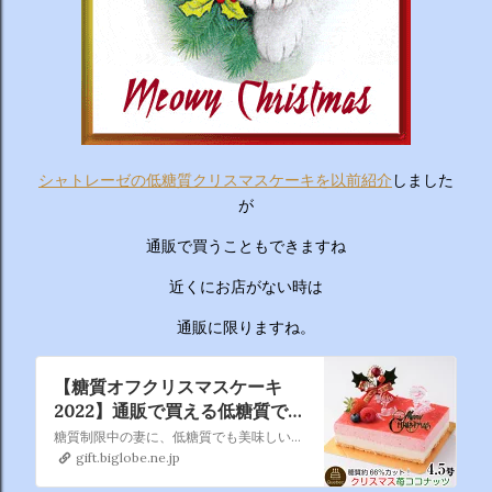
ーチから分かりやすくお答えします！ 🥦 1. 人はなぜ太るの
か？ 根本的な理由は非常にシンプルで、「摂取カロリー（食
べる量）が消費カロリー（動く量）を上回っているから」で
す。 消費しきれずに余ったエネルギーは、万が一の飢餓に備
えるための「脂肪」として身体に蓄えられます。現代はいつ
でも高カロリーな食べ物が手に入るため、意識しないと簡単
にエネルギー過多になってしまいます。 🥗 2. 野菜を先に食
べるのは効果があるの？ 非常に効果があります。 （ベジタ
シャトレーゼの低糖質クリスマスケーキを以前紹介
しました
ブルファーストと呼ばれます） 野菜に含まれる食物繊維が、
が
後から入ってくる糖質...
通販で買うこともできますね
近くにお店がない時は
通販に限りますね。
【糖質オフクリスマスケーキ
2022】通販で買える低糖質でも
美味しいおすすめランキング｜
糖質制限中の妻に、低糖質でも美味しいクリスマスケーキを買いたいです！糖質オフでもクリスマス気分を味わえるケーキを是非教えてください！良いものが見つかったら糖尿病にならないか心配している母にもプレゼントしようと思います。 - プレゼントの人気ランキング｜ocruyo
ocruyo（オクルヨ）
gift.biglobe.ne.jp