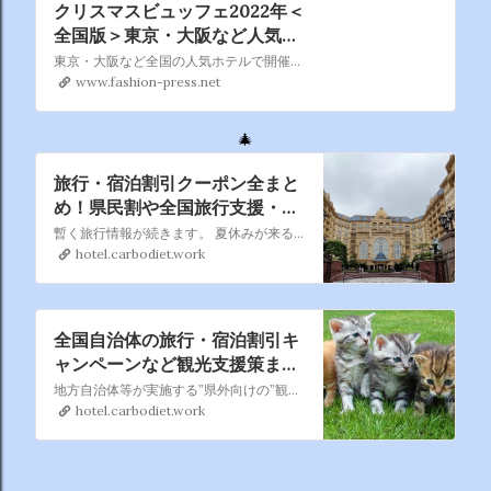
クリスマスビュッフェ2022年＜
全国版＞東京・大阪など人気ホ
テルのスイーツ食べ放題
東京・大阪など全国の人気ホテルで開催される「クリスマスビュッフェ2022年」を特集。サンタクロースやクリスマスツリーなどをモチーフにしたデザートビュッフェから、遊び心をきかせたユニークな冬スイーツの食...
www.fashion-press.net
🎄
旅行・宿泊割引クーポン全まと
め！県民割や全国旅行支援・自
治体クーポン情報を随時更新
暫く旅行情報が続きます。 夏休みが来る前にお得にいろんなところを旅してホテルに宿泊したいですね。
hotel.carbodiet.work
全国自治体の旅行・宿泊割引キ
ャンペーンなど観光支援策まと
め｜県民割・GoToトラベル併
地方自治体等が実施する”県外向けの”観光復興支援策（旅行・宿泊割引、プレミアム付宿泊券などの観光キャンペーン）を都道府県別に掲載しています。インターネットを探し回らなくても、一覧からお得な観光キャンペーンを見つけることできます。
用も
hotel.carbodiet.work