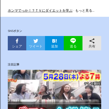
ホンマでっか！？ＴＶにダイエットを学ぶ
もっと見る…
SNSボタン
シェア
ツイート
追加
共有
送る
注目記事