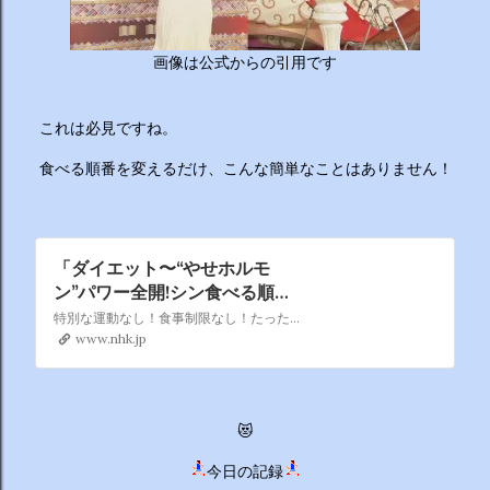
ーチから分かりやすくお答えします！ 🥦 1. 人はなぜ太るの
か？ 根本的な理由は非常にシンプルで、「摂取カロリー（食
べる量）が消費カロリー（動く量）を上回っているから」で
画像は公式からの引用です
す。 消費しきれずに余ったエネルギーは、万が一の飢餓に備
えるための「脂肪」として身体に蓄えられます。現代はいつ
これは必見ですね。
でも高カロリーな食べ物が手に入るため、意識しないと簡単
にエネルギー過多になってしまいます。 🥗 2. 野菜を先に食
食べる順番を変えるだけ、こんな簡単なことはありません！
べるのは効果があるの？ 非常に効果があります。 （ベジタ
ブルファーストと呼ばれます） 野菜に含まれる食物繊維が、
後から入ってくる糖質...
「ダイエット〜“やせホルモ
ン”パワー全開!シン食べる順
番」 - あしたが変わるトリセツ
特別な運動なし！食事制限なし！たった１つの秘けつで無理せずやせちゃう！？☆医療現場でも採用！血糖値も下げる“やせホルモン”パワーとは☆石原さとみのフラフープ妙技
ショー
www.nhk.jp
😻
今日の記録