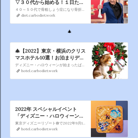
▽３０代から始める！１日たっ
た９０秒骨の若返り術📺5月19
４０～５０代で骨粗しょう症になり骨折する人が続出。骨太な体を手に入れるための“骨の若返り術”を紹介する。１日たった９０秒のユニークな健康法で骨密度が大幅改善！
日（木）19：57～ NHK総合
diet.carbodiet.work
🎄
🎄【2022】東京・横浜のクリス
マスホテル10選！お泊まりデー
トのおすすめプラン - OZmall
ディズニー・ハロウィーンが始まったばかりなのに もうクリスマスの話題ですかって、今のうちに書いておかないと あっという間にクリスマスシーズンに突入しますからね。 ねって、あらまあもう突入してますね、クリスマスは早い者勝ち！
hotel.carbodiet.work
2022年 スペシャルイベント
「ディズニー・ハロウィーン」
と 連動したオフィシャルホテル
東京ディズニーリゾート®で2022年9月15日（木）より2022年10月31日（月）まで開催の2022年「ディズニー・ハロウィーン」と連動したオリジナルグッズ付きプランを販売いたします。
限定オリジナルグッズ付きプラ
hotel.carbodiet.work
ン