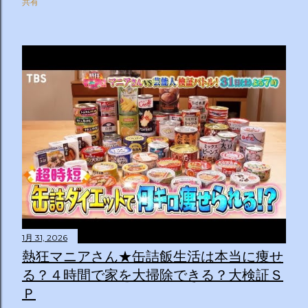
共有
1月 31, 2026
熱狂マニアさん★缶詰飯生活は本当に痩せ
る？４時間で家を大掃除できる？大検証Ｓ
Ｐ