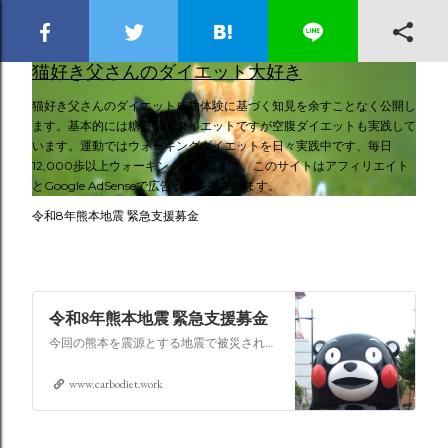
スキップしてメイン コンテンツに移動
猫好き父さんのダイエット大好き
猫好き父さんのダイエット成功体験に基づく知見を余すことなく公開し
ます。基本的には糖質制限ダイエットですが空腹ダイエットも実践して
います。運動ではウォーキングダイエットを日々実践中です、毎日
12,000歩以上ウォーキングしています。このサイトはアフィリエイト
とGoogle AdSenseで広告収入を得ています。
令和8年熊本地震 緊急支援募金
令和8年熊本地震 緊急支援募金
今回の熊本を震源とする地震で被災された皆さままだまだ余震も続き大変な時間を過ごされていると思います。心よりお見舞い申し上げます
www.carbodiet.work