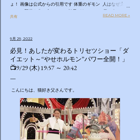
ょ！ 画像は公式からの引用です 体重のギモン 人はなぜ太る
のか？ 野菜を先に食べるのは効果があるの？１日２食と３
READ MORE »
共有
食、どっちが太らない？「太りやすい人」と「太りにくい
人」の違いは？太るとわかっているのについ食べてしまうの
はなぜ？甘いものを我慢できない…どうすれば？ぽっこりお
9月 29, 2022
腹、どうすれば凹む？「フェイスライン」はすっきりさせら
れる？ラクして太りにくい体になる方法は？私の理想体重っ
必見！あしたが変わるトリセツショー「ダ
て何キロ？体重のギモン全部答えます！２時間ＳＰ ◇出演
イエット～“やせホルモン”パワー全開！」
者 【ＭＣ】林修 【副担任】斎藤ちはる（テレビ朝日アナ
📺9/29 (木) 19:57 ～ 20:42
ウンサー）【学級委員長】バカリズム 【学友】伊沢拓司
【ゲスト学友】名取裕子 島崎和歌子 宮世琉弥 伊集院光
【講師】小田原雅人 東京医科大学病院客員教授 加
こんにちは、猫好き父さんです。
藤俊徳 加藤プラチナクリニック院長 脳の学校 代
表 森谷敏夫 京都大学名誉教授 郷間光正
運動器認定理学療法士 ◇おしらせ ※２０：２５〜２
０：２８は「私の幸福時間」を放送いたします ☆番組ＨＰ
https://www.tv-asahi.co.jp/imadesho/ この番組は、テレ
ビ朝日が選んだ『青少年に見てもらいたい番組』です。 体重
に関する10の疑問について、身体の仕組みや心理的なアプロ