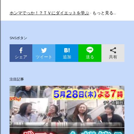
ホンマでっか！？ＴＶにダイエットを学ぶ
もっと見る…
SNSボタン
シェア
ツイート
追加
共有
送る
注目記事