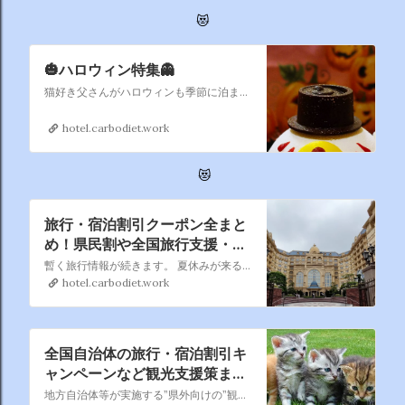
😻
🎃ハロウィン特集👻
猫好き父さんがハロウィンも季節に泊まったホテルをピックアップしました。トリックオアトリート！
hotel.carbodiet.work
😻
旅行・宿泊割引クーポン全まと
め！県民割や全国旅行支援・自
治体クーポン情報を随時更新
暫く旅行情報が続きます。 夏休みが来る前にお得にいろんなところを旅してホテルに宿泊したいですね。
hotel.carbodiet.work
全国自治体の旅行・宿泊割引キ
ャンペーンなど観光支援策まと
め｜県民割・GoToトラベル併
地方自治体等が実施する”県外向けの”観光復興支援策（旅行・宿泊割引、プレミアム付宿泊券などの観光キャンペーン）を都道府県別に掲載しています。インターネットを探し回らなくても、一覧からお得な観光キャンペーンを見つけることできます。