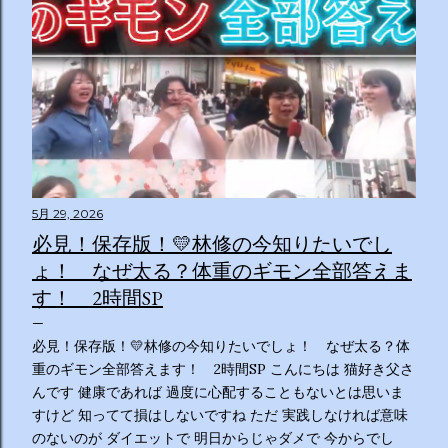
5月 29, 2026
必見！保存版！💛林修の今知りたいでし
ょ！ なぜ太る？体重のギモン全部答えま
す！ 2時間SP
必見！保存版！💛林修の今知りたいでしょ！ なぜ太る？体
重のギモン全部答えます！ 2時間SP こんにちは 猫好き父さ
んです 健康であれば 過度に心配することもないとは思いま
すけど 知ってて損はしないですね ただ 実践しなければ意味
のないのが ダイエットで 明日からじゃダメで 今からでし