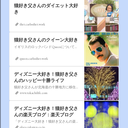
猫好き父さんのダイエット大好
き
diet.carbodiet.work
猫好き父さんのクイーン大好き
イギリスのロックバンドQueenについての情報をアップします。
queen.carbodiet.work
ディズニー大好き！猫好き父さ
んのハッピー十勝ライフ
猫好き父さんが北海道の十勝地方に移住しました。なれない北海道の暮らしについてお伝えします。
www.tokachilife.com
ディズニー大好き！猫好き父さ
んの楽天ブログ：楽天ブログ
「ディズニー大好き！猫好き父さんの楽天ブログ」にようこそ！ いろんなブログサービスが廃止になるなか満を持して楽天ブログをはじめようと思います。 よろしくお願いいたします。
plaza.rakuten.co.jp