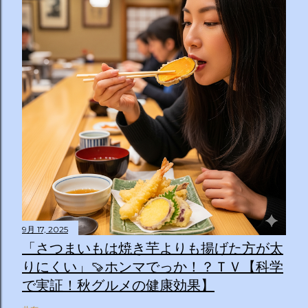
9月 17, 2025
「さつまいもは焼き芋よりも揚げた方が太
りにくい」🍠ホンマでっか！？ＴＶ【科学
で実証！秋グルメの健康効果】