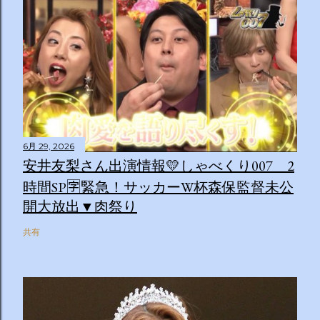
6月 29, 2026
安井友梨さん出演情報💛しゃべくり007 2
時間SP🈑緊急！サッカーW杯森保監督未公
開大放出▼肉祭り
共有