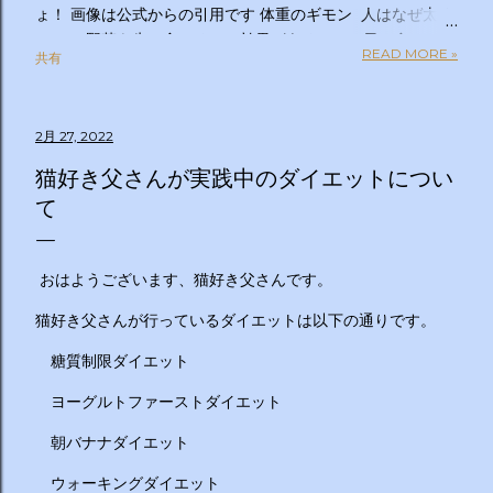
ょ！ 画像は公式からの引用です 体重のギモン 人はなぜ太る
のか？ 野菜を先に食べるのは効果があるの？１日２食と３
READ MORE »
共有
食、どっちが太らない？「太りやすい人」と「太りにくい
人」の違いは？太るとわかっているのについ食べてしまうの
はなぜ？甘いものを我慢できない…どうすれば？ぽっこりお
2月 27, 2022
腹、どうすれば凹む？「フェイスライン」はすっきりさせら
れる？ラクして太りにくい体になる方法は？私の理想体重っ
猫好き父さんが実践中のダイエットについ
て何キロ？体重のギモン全部答えます！２時間ＳＰ ◇出演
て
者 【ＭＣ】林修 【副担任】斎藤ちはる（テレビ朝日アナ
ウンサー）【学級委員長】バカリズム 【学友】伊沢拓司
【ゲスト学友】名取裕子 島崎和歌子 宮世琉弥 伊集院光
おはようございます、猫好き父さんです。
【講師】小田原雅人 東京医科大学病院客員教授 加
藤俊徳 加藤プラチナクリニック院長 脳の学校 代
猫好き父さんが行っているダイエットは以下の通りです。
表 森谷敏夫 京都大学名誉教授 郷間光正
糖質制限ダイエット
運動器認定理学療法士 ◇おしらせ ※２０：２５〜２
０：２８は「私の幸福時間」を放送いたします ☆番組ＨＰ
ヨーグルトファーストダイエット
https://www.tv-asahi.co.jp/imadesho/ この番組は、テレ
朝バナナダイエット
ビ朝日が選んだ『青少年に見てもらいたい番組』です。 体重
に関する10の疑問について、身体の仕組みや心理的なアプロ
ウォーキングダイエット