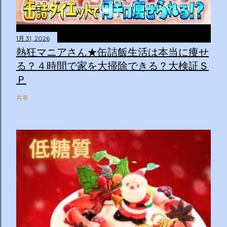
1月 31, 2026
熱狂マニアさん★缶詰飯生活は本当に痩せ
る？４時間で家を大掃除できる？大検証Ｓ
Ｐ
共有