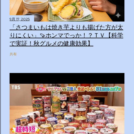
9月 17, 2025
「さつまいもは焼き芋よりも揚げた方が太
りにくい」🍠ホンマでっか！？ＴＶ【科学
で実証！秋グルメの健康効果】
共有