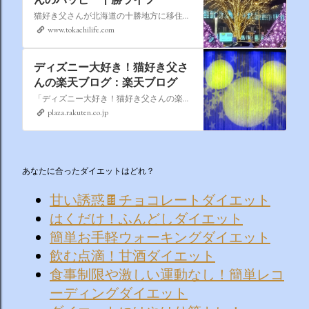
猫好き父さんが北海道の十勝地方に移住しました。なれない北海道の暮らしについてお伝えします。
www.tokachilife.com
ディズニー大好き！猫好き父さ
んの楽天ブログ：楽天ブログ
「ディズニー大好き！猫好き父さんの楽天ブログ」にようこそ！ いろんなブログサービスが廃止になるなか満を持して楽天ブログをはじめようと思います。 よろしくお願いいたします。
plaza.rakuten.co.jp
あなたに合ったダイエットはどれ？
甘い誘惑🍫チョコレートダイエット
はくだけ！ふんどしダイエット
簡単お手軽ウォーキングダイエット
飲む点滴！甘酒ダイエット
食事制限や激しい運動なし！簡単レコ
ーディングダイエット