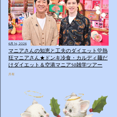
6月 14, 2026
マニアさんの知恵と工夫のダイエット💛熱
狂マニアさん★ドンキ冷食・カルディ麺だ
けダイエット＆空港マニア50雑学ツアー
共有