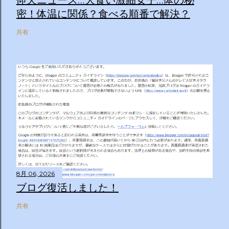
仰天ニュース…大食い激細女子…体の秘
密！体温に関係？食べる順番で解決？
共有
8月 06, 2026
ブログ復活しました！
共有