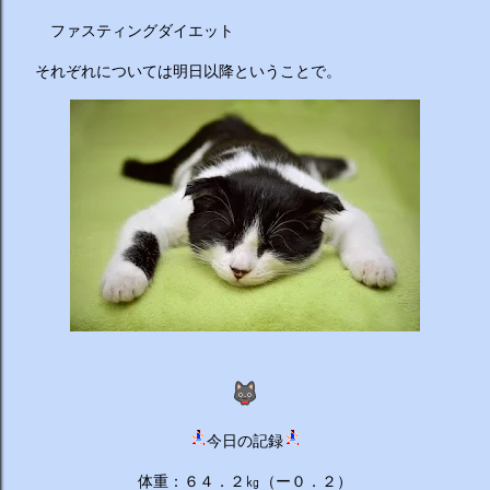
ーチから分かりやすくお答えします！ 🥦 1. 人はなぜ太るの
か？ 根本的な理由は非常にシンプルで、「摂取カロリー（食
ファスティングダイエット
べる量）が消費カロリー（動く量）を上回っているから」で
それぞれについては明日以降ということで。
す。 消費しきれずに余ったエネルギーは、万が一の飢餓に備
えるための「脂肪」として身体に蓄えられます。現代はいつ
でも高カロリーな食べ物が手に入るため、意識しないと簡単
にエネルギー過多になってしまいます。 🥗 2. 野菜を先に食
べるのは効果があるの？ 非常に効果があります。 （ベジタ
ブルファーストと呼ばれます） 野菜に含まれる食物繊維が、
後から入ってくる糖質...
今日の記録
体重：６４．２㎏（ー０．２）