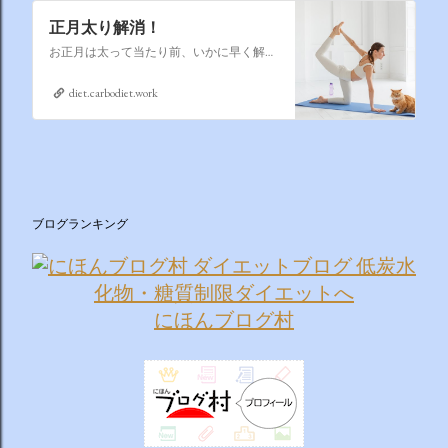
正月太り解消！
お正月は太って当たり前、いかに早く解消するかそれが課題なのです
diet.carbodiet.work
ブログランキング
にほんブログ村