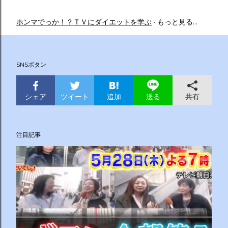
ホンマでっか！？ＴＶにダイエットを学ぶ
もっと見る…
SNSボタン
シェア
ツイート
追加
共有
送る
注目記事