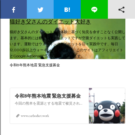
スキップしてメイン コンテンツに移動
猫好き父さんのダイエット大好き
猫好き父さんのダイエット成功体験に基づく知見を余すことなく公開し
ます。基本的には糖質制限ダイエットですが空腹ダイエットも実践して
います。運動ではウォーキングダイエットを日々実践中です、毎日
12,000歩以上ウォーキングしています。このサイトはアフィリエイト
とGoogle AdSenseで広告収入を得ています。
令和8年熊本地震 緊急支援募金
令和8年熊本地震 緊急支援募金
今回の熊本を震源とする地震で被災された皆さままだまだ余震も続き大変な時間を過ごされていると思います。心よりお見舞い申し上げます
www.carbodiet.work