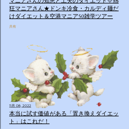
マニアさんの知恵と工夫のダイエット💛熱
狂マニアさん★ドンキ冷食・カルディ麺だ
けダイエット＆空港マニア50雑学ツアー
共有
11月 08, 2022
本当に試す価値がある「置き換えダイエッ
ト」はこれだ！