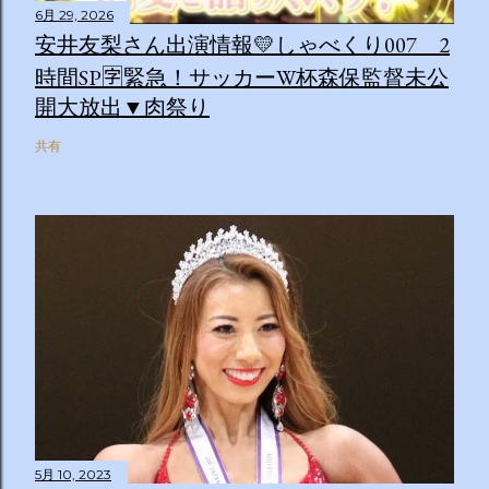
6月 29, 2026
安井友梨さん出演情報💛しゃべくり007 2
時間SP🈑緊急！サッカーW杯森保監督未公
開大放出▼肉祭り
共有
5月 10, 2023