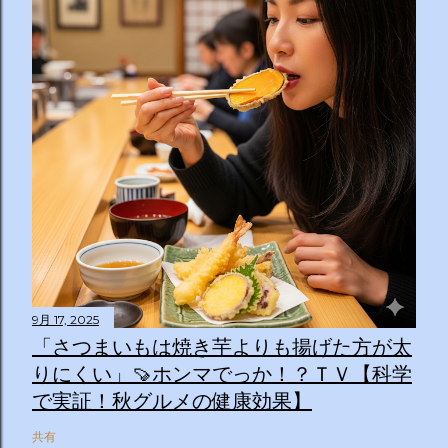
9月 17, 2025
「さつまいもは焼き芋よりも揚げた方が太
りにくい」🍠ホンマでっか！？ＴＶ【科学
で実証！秋グルメの健康効果】
共有