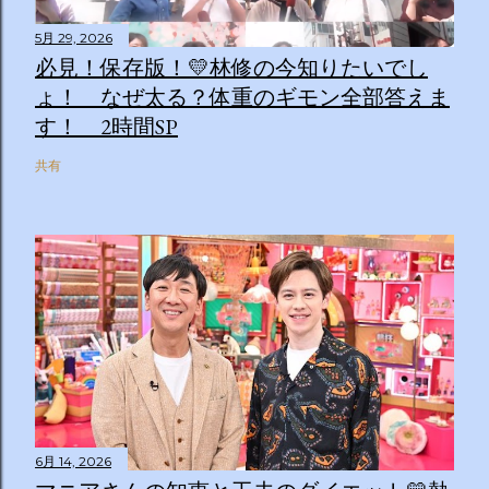
5月 29, 2026
必見！保存版！💛林修の今知りたいでし
ょ！ なぜ太る？体重のギモン全部答えま
す！ 2時間SP
共有
6月 14, 2026