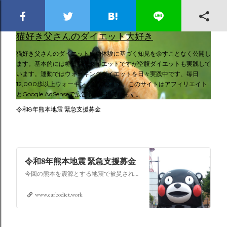
スキップしてメイン コンテンツに移動
猫好き父さんのダイエット大好き
猫好き父さんのダイエット成功体験に基づく知見を余すことなく公開し
ます。基本的には糖質制限ダイエットですが空腹ダイエットも実践して
います。運動ではウォーキングダイエットを日々実践中です、毎日
12,000歩以上ウォーキングしています。このサイトはアフィリエイト
とGoogle AdSenseで広告収入を得ています。
令和8年熊本地震 緊急支援募金
令和8年熊本地震 緊急支援募金
今回の熊本を震源とする地震で被災された皆さままだまだ余震も続き大変な時間を過ごされていると思います。心よりお見舞い申し上げます
www.carbodiet.work