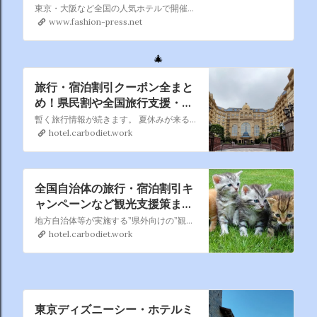
テルのスイーツ食べ放題
東京・大阪など全国の人気ホテルで開催される「クリスマスビュッフェ2022年」を特集。サンタクロースやクリスマスツリーなどをモチーフにしたデザートビュッフェから、遊び心をきかせたユニークな冬スイーツの食...
www.fashion-press.net
🎄
旅行・宿泊割引クーポン全まと
め！県民割や全国旅行支援・自
治体クーポン情報を随時更新
暫く旅行情報が続きます。 夏休みが来る前にお得にいろんなところを旅してホテルに宿泊したいですね。
hotel.carbodiet.work
全国自治体の旅行・宿泊割引キ
ャンペーンなど観光支援策まと
め｜県民割・GoToトラベル併
地方自治体等が実施する”県外向けの”観光復興支援策（旅行・宿泊割引、プレミアム付宿泊券などの観光キャンペーン）を都道府県別に掲載しています。インターネットを探し回らなくても、一覧からお得な観光キャンペーンを見つけることできます。
用も
hotel.carbodiet.work
東京ディズニーシー・ホテルミ