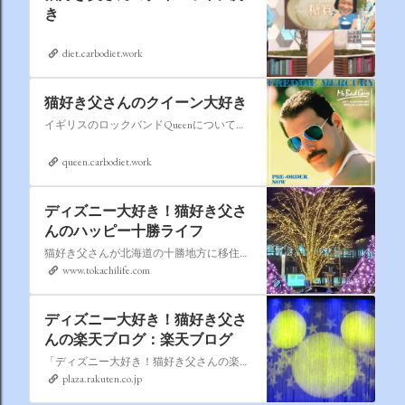
き
diet.carbodiet.work
猫好き父さんのクイーン大好き
イギリスのロックバンドQueenについての情報をアップします。
queen.carbodiet.work
ディズニー大好き！猫好き父さ
んのハッピー十勝ライフ
猫好き父さんが北海道の十勝地方に移住しました。なれない北海道の暮らしについてお伝えします。
www.tokachilife.com
ディズニー大好き！猫好き父さ
んの楽天ブログ：楽天ブログ
「ディズニー大好き！猫好き父さんの楽天ブログ」にようこそ！ いろんなブログサービスが廃止になるなか満を持して楽天ブログをはじめようと思います。 よろしくお願いいたします。
plaza.rakuten.co.jp