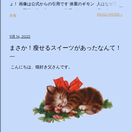
ょ！ 画像は公式からの引用です 体重のギモン 人はなぜ太る
のか？ 野菜を先に食べるのは効果があるの？１日２食と３
READ MORE »
共有
食、どっちが太らない？「太りやすい人」と「太りにくい
人」の違いは？太るとわかっているのについ食べてしまうの
はなぜ？甘いものを我慢できない…どうすれば？ぽっこりお
11月 14, 2022
腹、どうすれば凹む？「フェイスライン」はすっきりさせら
れる？ラクして太りにくい体になる方法は？私の理想体重っ
まさか！瘦せるスイーツがあったなんて！
て何キロ？体重のギモン全部答えます！２時間ＳＰ ◇出演
者 【ＭＣ】林修 【副担任】斎藤ちはる（テレビ朝日アナ
ウンサー）【学級委員長】バカリズム 【学友】伊沢拓司
こんにちは、猫好き父さんです。
【ゲスト学友】名取裕子 島崎和歌子 宮世琉弥 伊集院光
【講師】小田原雅人 東京医科大学病院客員教授 加
藤俊徳 加藤プラチナクリニック院長 脳の学校 代
表 森谷敏夫 京都大学名誉教授 郷間光正
運動器認定理学療法士 ◇おしらせ ※２０：２５〜２
０：２８は「私の幸福時間」を放送いたします ☆番組ＨＰ
https://www.tv-asahi.co.jp/imadesho/ この番組は、テレ
ビ朝日が選んだ『青少年に見てもらいたい番組』です。 体重
に関する10の疑問について、身体の仕組みや心理的なアプロ