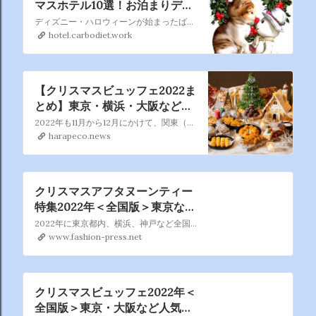
マスホテル10選！お泊まりデー
トのおすすめプラン - OZmall
ディズニー・ハロウィーンが始まったばかりなのに もうクリスマスの話題ですかって、今のうちに書いておかないと あっという間にクリスマスシーズンに突入しますからね。 ねって、あらまあもう突入してますね、クリスマスは早い者勝ち！
hotel.carbodiet.work
【クリスマスビュッフェ2022ま
とめ】東京・横浜・大阪などの
ホテル予約！スイーツブッフェ
2022年も11月から12月にかけて、関東（東京・横浜・千葉）や名古屋、関西（大阪・京都・神戸）など全国の有名ホテルの多くで、クリスマススイーツビュッフェや、ローストチキン＆ローストビーフが提供されるクリスマスランチブッフェ・クリスマスディナーブッフェが開催されます。そこで、エリアごとにクリスマスイベントの一覧を作ってみました！シュトーレンなどクリスマスシー…
にディナーも！ – はらぺこニュ
harapeco.news
ース
クリスマスアフタヌーンティー
特集2022年＜全国版＞東京など
有名ホテルが贈る冬スイーツ
2022年に東京都内、横浜、神戸など全国の有名ホテルや人気カフェで楽しめる、おすすめの「クリスマスアフタヌーンティー」を特集。中には予約必至のプランもあるので、気になるものは早めのチェックが必要だ。本...
www.fashion-press.net
クリスマスビュッフェ2022年＜
全国版＞東京・大阪など人気ホ