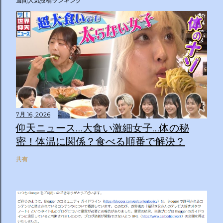
週間人気投稿ランキング
7月 16, 2026
仰天ニュース…大食い激細女子…体の秘
密！体温に関係？食べる順番で解決？
共有