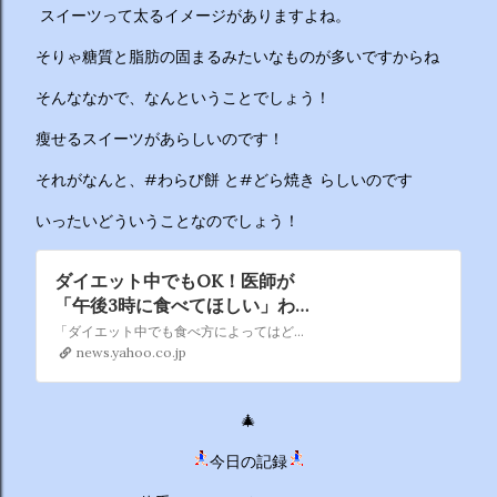
ーチから分かりやすくお答えします！ 🥦 1. 人はなぜ太るの
スイーツって太るイメージがありますよね。
か？ 根本的な理由は非常にシンプルで、「摂取カロリー（食
べる量）が消費カロリー（動く量）を上回っているから」で
そりゃ糖質と脂肪の固まるみたいなものが多いですからね
す。 消費しきれずに余ったエネルギーは、万が一の飢餓に備
そんななかで、なんということでしょう！
えるための「脂肪」として身体に蓄えられます。現代はいつ
でも高カロリーな食べ物が手に入るため、意識しないと簡単
瘦せるスイーツがあらしいのです！
にエネルギー過多になってしまいます。 🥗 2. 野菜を先に食
それがなんと、#わらび餅 と#どら焼き らしいのです
べるのは効果があるの？ 非常に効果があります。 （ベジタ
ブルファーストと呼ばれます） 野菜に含まれる食物繊維が、
いったいどういうことなのでしょう！
後から入ってくる糖質...
ダイエット中でもOK！医師が
「午後3時に食べてほしい」わ
らび餅とどら焼きのレシピ
「ダイエット中でも食べ方によってはどんなに甘いおやつでも太りにくい」――こう話すのは、新著『午後3時に食べるだけダイエット やせるスイーツ』（秀和システム）を上梓した医師の工藤孝文さん。なぜでしょう
（8760 by postseven） -
news.yahoo.co.jp
Yahoo!ニュース
🎄
今日の記録