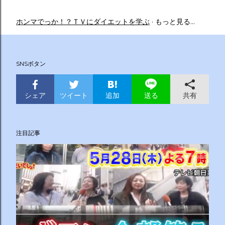
ホンマでっか！？ＴＶにダイエットを学ぶ
もっと見る…
SNSボタン
シェア
ツイート
追加
共有
送る
注目記事