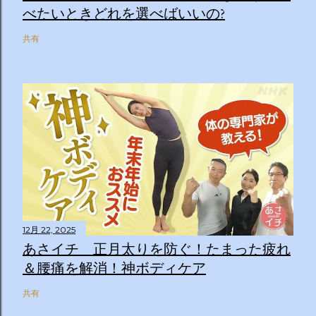
べたいときどれを選べばいいの?
共有
12月 22, 2025
あさイチ 正月太りを防ぐ！たまった疲れ
＆腰痛を解消！神ボディケア
共有