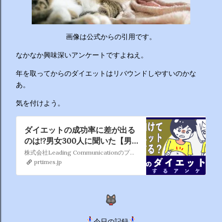
ーチから分かりやすくお答えします！ 🥦 1. 人はなぜ太るの
か？ 根本的な理由は非常にシンプルで、「摂取カロリー（食
べる量）が消費カロリー（動く量）を上回っているから」で
す。 消費しきれずに余ったエネルギーは、万が一の飢餓に備
画像は公式からの引用です。
えるための「脂肪」として身体に蓄えられます。現代はいつ
なかなか興味深いアンケートですよねえ。
でも高カロリーな食べ物が手に入るため、意識しないと簡単
にエネルギー過多になってしまいます。 🥗 2. 野菜を先に食
年を取ってからのダイエットはリバウンドしやすいのかな
べるのは効果があるの？ 非常に効果があります。 （ベジタ
あ。
ブルファーストと呼ばれます） 野菜に含まれる食物繊維が、
気を付けよう。
後から入ってくる糖質...
ダイエットの成功率に差が出る
のは!?男女300人に聞いた【男
女のダイエット事情に関する調
株式会社Leading Communicationのプレスリリース（2022年7月4日 10時21分）ダイエットの成功率に差が出るのは!?男女300人に聞いた 男女のダイエット事情に関する調査アンケート
査アンケート】
prtimes.jp
今日の記録