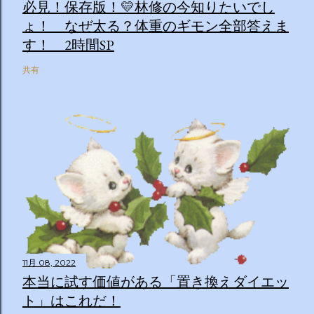
必見！保存版！💛林修の今知りたいでし
ょ！ なぜ太る？体重のギモン全部答えま
す！ 2時間SP
共有
11月 08, 2022
本当に試す価値がある「置き換えダイエッ
ト」はこれだ！