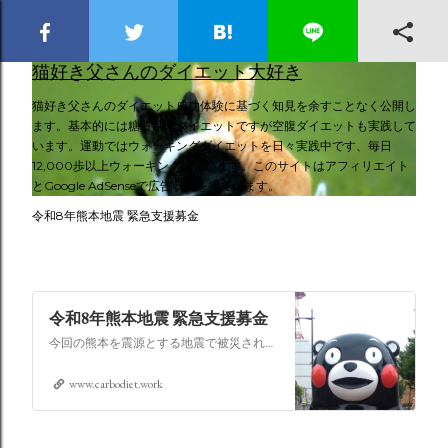
スキップしてメイン コンテンツに移動
猫好き父さんのダイエット大好き
猫好き父さんのダイエット成功体験に基づく知見を余すことなく公開し
ます。基本的には糖質制限ダイエットですが空腹ダイエットも実践して
います。運動ではウォーキングダイエットを日々実践中です、毎日
12,000歩以上ウォーキングしています。このサイトはアフィリエイト
とGoogle AdSenseで広告収入を得ています。
令和8年熊本地震 緊急支援募金
令和8年熊本地震 緊急支援募金
今回の熊本を震源とする地震で被災された皆さままだまだ余震も続き大変な時間を過ごされていると思います。心よりお見舞い申し上げます
www.carbodiet.work