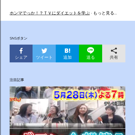
ホンマでっか！？ＴＶにダイエットを学ぶ
もっと見る…
SNSボタン
シェア
ツイート
追加
共有
送る
注目記事