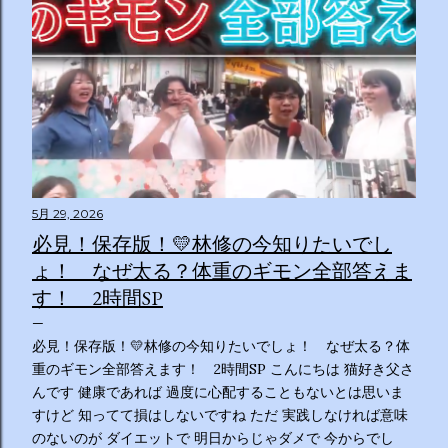
5月 29, 2026
必見！保存版！💛林修の今知りたいでし
ょ！ なぜ太る？体重のギモン全部答えま
す！ 2時間SP
必見！保存版！💛林修の今知りたいでしょ！ なぜ太る？体
重のギモン全部答えます！ 2時間SP こんにちは 猫好き父さ
んです 健康であれば 過度に心配することもないとは思いま
すけど 知ってて損はしないですね ただ 実践しなければ意味
のないのが ダイエットで 明日からじゃダメで 今からでし