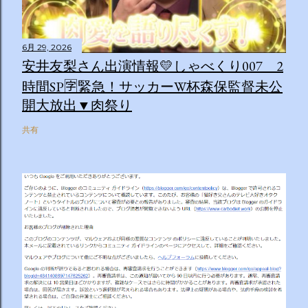
6月 29, 2026
安井友梨さん出演情報💛しゃべくり007 2
時間SP🈑緊急！サッカーW杯森保監督未公
開大放出▼肉祭り
共有