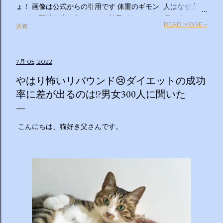
ょ！ 画像は公式からの引用です 体重のギモン 人はなぜ太る
のか？ 野菜を先に食べるのは効果があるの？１日２食と３
READ MORE »
共有
食、どっちが太らない？「太りやすい人」と「太りにくい
人」の違いは？太るとわかっているのについ食べてしまうの
はなぜ？甘いものを我慢できない…どうすれば？ぽっこりお
7月 05, 2022
腹、どうすれば凹む？「フェイスライン」はすっきりさせら
れる？ラクして太りにくい体になる方法は？私の理想体重っ
やはり怖いリバウンド😢ダイエットの成功
て何キロ？体重のギモン全部答えます！２時間ＳＰ ◇出演
率に差が出るのは!?男女300人に聞いた
者 【ＭＣ】林修 【副担任】斎藤ちはる（テレビ朝日アナ
ウンサー）【学級委員長】バカリズム 【学友】伊沢拓司
【ゲスト学友】名取裕子 島崎和歌子 宮世琉弥 伊集院光
こんにちは、猫好き父さんです。
【講師】小田原雅人 東京医科大学病院客員教授 加
藤俊徳 加藤プラチナクリニック院長 脳の学校 代
表 森谷敏夫 京都大学名誉教授 郷間光正
運動器認定理学療法士 ◇おしらせ ※２０：２５〜２
０：２８は「私の幸福時間」を放送いたします ☆番組ＨＰ
https://www.tv-asahi.co.jp/imadesho/ この番組は、テレ
ビ朝日が選んだ『青少年に見てもらいたい番組』です。 体重
に関する10の疑問について、身体の仕組みや心理的なアプロ