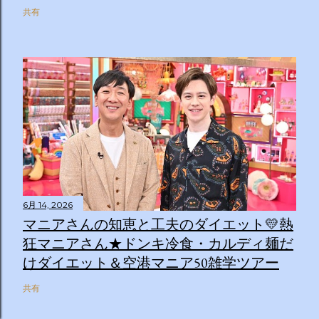
共有
6月 14, 2026
マニアさんの知恵と工夫のダイエット💛熱
狂マニアさん★ドンキ冷食・カルディ麺だ
けダイエット＆空港マニア50雑学ツアー
共有