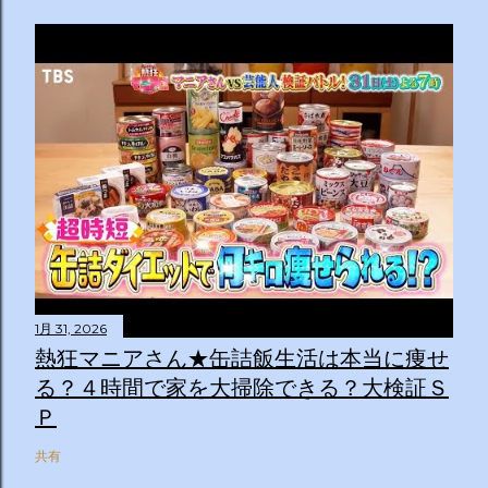
1月 31, 2026
熱狂マニアさん★缶詰飯生活は本当に痩せ
る？４時間で家を大掃除できる？大検証Ｓ
Ｐ
共有