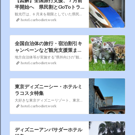
【図解】全国旅行支援、７月前
半開始へ 県民割とGoToトラ
ベルとの違いとは
観光庁は、6 月末を期限としていた県民割支援について、7 月 14 日まで延長すると発表。7 月前半からは「全国旅行支援」として全国に拡大し、補助額の上限を５千円から８千円に拡大します。
hotel.carbodiet.work
全国自治体の旅行・宿泊割引キ
ャンペーンなど観光支援策まと
め｜県民割・GoToトラベル併
地方自治体等が実施する”県外向けの”観光復興支援策（旅行・宿泊割引、プレミアム付宿泊券などの観光キャンペーン）を都道府県別に掲載しています。インターネットを探し回らなくても、一覧からお得な観光キャンペーンを見つけることできます。
用も
hotel.carbodiet.work
東京ディズニーシー・ホテルミ
ラコスタ特集
大好きな東京ディズニーリゾート、東京ディズニーシー・ホテルミラコスタ のまとめページです。 過去分も含めて徐々に追加していきます、直営ホテルの中では一番利用しているかもです。
hotel.carbodiet.work
ディズニーアンバサダーホテル