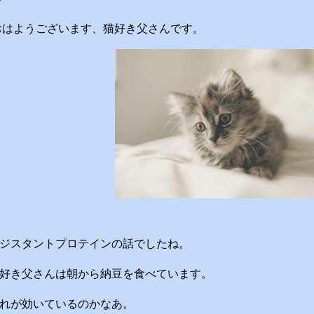
ニック院長 脳の学校 
教授 郷間光正 運動
はようございます、猫好き父さんです。
せ ※２０：２５〜２０
いたします ☆番組ＨＰ http
asahi.co.jp/imad
『青少年に見てもらいたい
疑問について、身体の仕
かりやすくお答えします！ 
的な理由は非常にシンプ
量）が消費カロリー（動
す。 消費しきれずに余っ
備えるための「脂肪」と
いつでも高カロリーな食
ジスタントプロテインの話でしたね。
と簡単にエネルギー過多にな
先に食べるのは効果がある
好き父さんは朝から納豆を食べています。
（ベジタブルファーストと
れが効いているのかなあ。
物繊維が、後から入ってくる