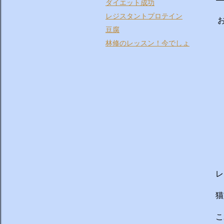
ダイエット成功
レジスタントプロテイン
お
豆腐
林修のレッスン！今でしょ
レ
猫
こ