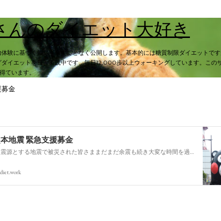
スキップしてメイン コンテンツに移動
さんのダイエット大好き
功体験に基づく知見を余すことなく公開します。基本的には糖質制限ダイエットです
ダイエットを日々実践中です、毎日12,000歩以上ウォーキングしています。この
入を得ています。
援募金
熊本地震 緊急支援募金
今回の熊本を震源とする地震で被災された皆さままだまだ余震も続き大変な時間を過ごされていると思います。心よりお見舞い申し上げます
diet.work