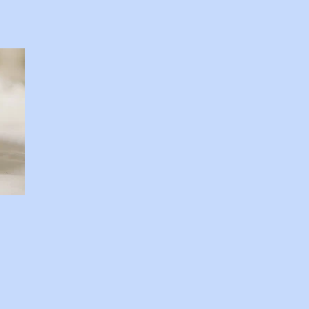
代表 森谷敏夫 京都大学名誉
器認定理学療法士 ◇おしら
：２８は「私の幸福時間」を放送
s://www.tv-
esho/ この番組は、テレビ朝日が選んだ
番組』です。 体重に関する10の
組みや心理的なアプローチから分
 1. 人はなぜ太るのか？ 根本
ルで、「摂取カロリー（食べる
く量）を上回っているから」で
たエネルギーは、万が一の飢餓に
して身体に蓄えられます。現代は
べ物が手に入るため、意識しない
ってしまいます。 🥗 2. 野菜を
の？ 非常に効果があります。
呼ばれます） 野菜に含まれる食
糖質...