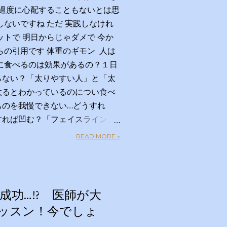
 過度に心配することもないとは思
しないですね ただ 実践しなけれ
ットで 明日からじゃダメで 今か
らの引用です 体重のギモン 人は
に食べるのは効果があるの？１日
らない？「太りやすい人」と「太
太るとわかっているのについ食べ
ものを我慢できない…どうすれ
すれば凹む？「フェイスライン」
ラクして太りにくい体になる方法
READ MORE »
キロ？体重のギモン全部答えま
者 【ＭＣ】林修 【副担任】斎
ナウンサー）【学級委員長】バカ
 【ゲスト学友】名取裕子 島崎
成功…!? 医師が大
光 【講師】小田原雅人 東京医
レッスン！今でしょ
加藤俊徳 加藤プラチナクリ