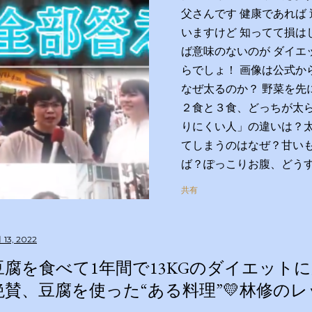
父さんです 健康であれば
いますけど 知ってて損は
ば意味のないのが ダイエ
らでしょ！ 画像は公式か
なぜ太るのか？ 野菜を先
２食と３食、どっちが太
りにくい人」の違いは？
てしまうのはなぜ？甘い
ば？ぽっこりお腹、どう
はすっきりさせられる？
共有
は？私の理想体重って何
す！２時間ＳＰ ◇出演
藤ちはる（テレビ朝日ア
 13, 2022
リズム 【学友】伊沢拓司
豆腐を食べて1年間で13KGのダイエットに
和歌子 宮世琉弥 伊集院
絶賛、豆腐を使った“ある料理”💛林修の
科大学病院客員教授 