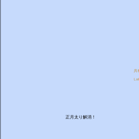
共
Lab
正月太り解消！