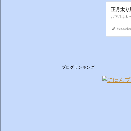
正月太り
お正月は太
diet.carbo
ブログランキング