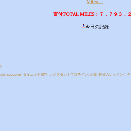
Miles」
寄付TOTAL MILES：７，７９３．
今日の記録
有
els:
stopwar
ダイエット成功
レジスタントプロテイン
豆腐
林修のレッスン！今