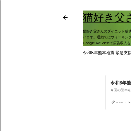
猫好き父
猫好き父さんのダイエット成
います。運動ではウォーキング
Google AdSenseで広告収
令和8年熊本地震 緊急支
令和8年
www.carbo