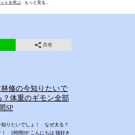
ットを学ぶ
もっと見る…
共有
林修の今知りたいで
る？体重のギモン全部
間SP
今知りたいでしょ！ なぜ太る？
！ 2時間SP こんにちは 猫好き