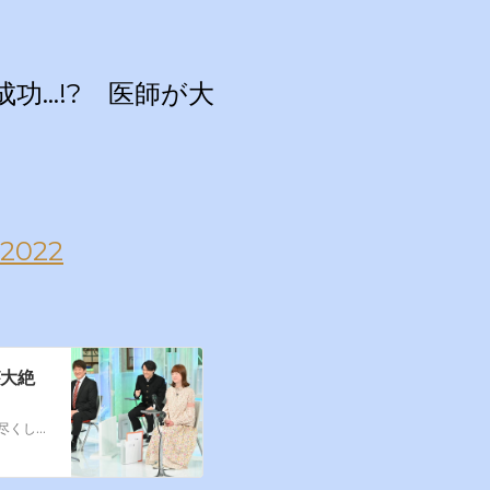
成功…!? 医師が大
, 2022
が大絶
4月12日（火）放送の『林修のレッスン！今でしょ』では、豆腐＆豆乳を知り尽くしたプロたちに“最高においしくて栄養満点な食べ方”を教えてもらい、医学的・科学的に検証する。今回は、医師や専門家も大絶賛する食べ方が続々と登場。スタジオでは学級委員長・