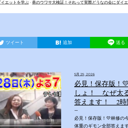
ダイエットを学ぶ
巷のウワサ大検証！それって実際どうなの会にダイエ
ツイート
追加
送る
5月 29, 2026
必見！保存版！
しょ！ なぜ太
答えます！ 2時
必見！保存版！💛林修の
体重のギモン全部答えます