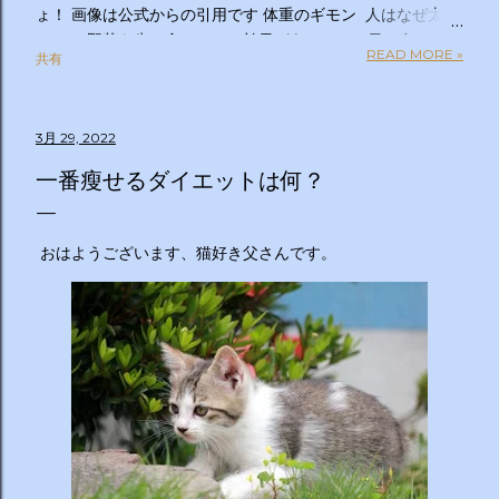
ょ！ 画像は公式からの引用です 体重のギモン 人はなぜ太る
のか？ 野菜を先に食べるのは効果があるの？１日２食と３
READ MORE »
共有
食、どっちが太らない？「太りやすい人」と「太りにくい
人」の違いは？太るとわかっているのについ食べてしまうの
はなぜ？甘いものを我慢できない…どうすれば？ぽっこりお
3月 29, 2022
腹、どうすれば凹む？「フェイスライン」はすっきりさせら
れる？ラクして太りにくい体になる方法は？私の理想体重っ
一番瘦せるダイエットは何？
て何キロ？体重のギモン全部答えます！２時間ＳＰ ◇出演
者 【ＭＣ】林修 【副担任】斎藤ちはる（テレビ朝日アナ
ウンサー）【学級委員長】バカリズム 【学友】伊沢拓司
おはようございます、猫好き父さんです。
【ゲスト学友】名取裕子 島崎和歌子 宮世琉弥 伊集院光
【講師】小田原雅人 東京医科大学病院客員教授 加
藤俊徳 加藤プラチナクリニック院長 脳の学校 代
表 森谷敏夫 京都大学名誉教授 郷間光正
運動器認定理学療法士 ◇おしらせ ※２０：２５〜２
０：２８は「私の幸福時間」を放送いたします ☆番組ＨＰ
https://www.tv-asahi.co.jp/imadesho/ この番組は、テレ
ビ朝日が選んだ『青少年に見てもらいたい番組』です。 体重
に関する10の疑問について、身体の仕組みや心理的なアプロ