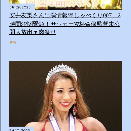
6月 29, 2026
安井友梨さん出演情報💛しゃべくり007 2
時間SP🈑緊急！サッカーW杯森保監督未公
開大放出▼肉祭り
共有
5月 10, 2023