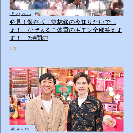
5月 29, 2026
必見！保存版！💛林修の今知りたいでし
ょ！ なぜ太る？体重のギモン全部答えま
す！ 2時間SP
共有
6月 14, 2026