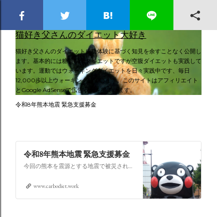
スキップしてメイン コンテンツに移動
猫好き父さんのダイエット大好き
猫好き父さんのダイエット成功体験に基づく知見を余すことなく公開し
ます。基本的には糖質制限ダイエットですが空腹ダイエットも実践して
います。運動ではウォーキングダイエットを日々実践中です、毎日
12,000歩以上ウォーキングしています。このサイトはアフィリエイト
とGoogle AdSenseで広告収入を得ています。
令和8年熊本地震 緊急支援募金
令和8年熊本地震 緊急支援募金
今回の熊本を震源とする地震で被災された皆さままだまだ余震も続き大変な時間を過ごされていると思います。心よりお見舞い申し上げます
www.carbodiet.work