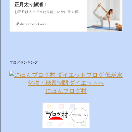
正月太り解消！
お正月は太って当たり前、いかに早く解消するかそれが課題なのです
diet.carbodiet.work
ブログランキング
にほんブログ村