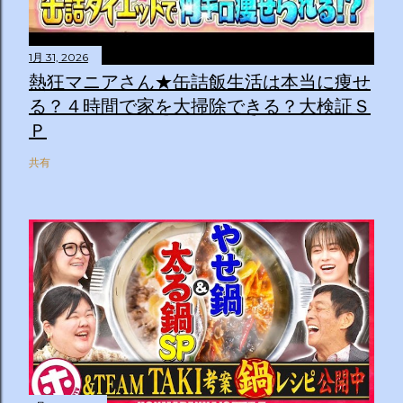
1月 31, 2026
熱狂マニアさん★缶詰飯生活は本当に痩せ
る？４時間で家を大掃除できる？大検証Ｓ
Ｐ
共有