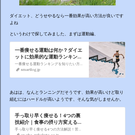
ーチから分かりやすくお答えします！ 🥦 1. 人はなぜ太るの
か？ 根本的な理由は非常にシンプルで、「摂取カロリー（食
べる量）が消費カロリー（動く量）を上回っているから」で
ダイエット、どうせやるなら一番効果が高い方法が良いです
す。 消費しきれずに余ったエネルギーは、万が一の飢餓に備
よね
えるための「脂肪」として身体に蓄えられます。現代はいつ
というわけで探してみました、まずは運動編、
でも高カロリーな食べ物が手に入るため、意識しないと簡単
にエネルギー過多になってしまいます。 🥗 2. 野菜を先に食
べるのは効果があるの？ 非常に効果があります。 （ベジタ
一番痩せる運動は何か？ダイエ
ブルファーストと呼ばれます） 野菜に含まれる食物繊維が、
ットに効果的な運動ランキング
TOP10を大公開！ | Smartlog
後から入ってくる糖質...
一番痩せる運動ランキングを知りたい方へ。本記事では、一番痩せる運動ランキングを大公開！短期間で効果的にダイエットできるトレーニングやエクササイズを中心に紹介していますので、気になった方はぜひ活用してみてください！
smartlog.jp
あはは、なんとランニングだそうです、効果が高いけど取り
組むにはハードルが高いようです、そんな気がしませんか。
手っ取り早く痩せる！4つの裏
技紹介｜食事の摂り方変えるだ
け。我慢なしダイエット |
手っ取り早く痩せる4つの方法解説！苦しい食事制限や面倒くさいダイエット法は必要なし！食事内容を少し見直すだけでOKです。合わせて運動も行うとなおよし！さらに、半身浴って効果ある？などの疑問にもお答えします。手っ取り早く痩せたい人必見です！
ep.uha-mikakuto.co.jp