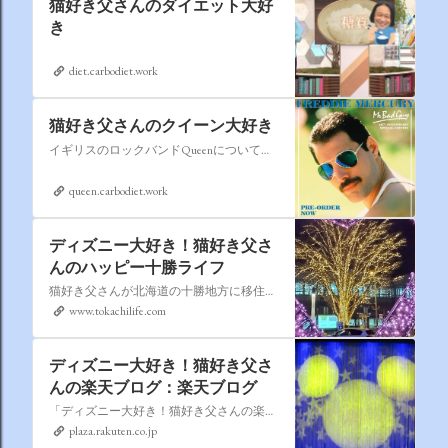
猫好き父さんのダイエット大好
き
diet.carbodiet.work
猫好き父さんのクイーン大好き
イギリスのロックバンドQueenについての情報をアップします。
queen.carbodiet.work
ディズニー大好き！猫好き父さ
んのハッピー十勝ライフ
猫好き父さんが北海道の十勝地方に移住しました。なれない北海道の暮らしについてお伝えします。
www.tokachilife.com
ディズニー大好き！猫好き父さ
んの楽天ブログ：楽天ブログ
「ディズニー大好き！猫好き父さんの楽天ブログ」にようこそ！ いろんなブログサービスが廃止になるなか満を持して楽天ブログをはじめようと思います。 よろしくお願いいたします。
plaza.rakuten.co.jp