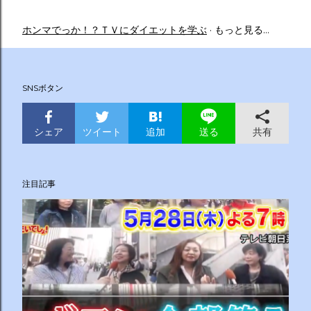
ホンマでっか！？ＴＶにダイエットを学ぶ
もっと見る…
SNSボタン
シェア
ツイート
追加
共有
送る
注目記事