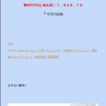
寄付TOTAL MILES：７，６４５．７９
今日の記録
共有
Labels:
stopwar
タンパク質
ランニング
一番痩せるダイエット
運動
食べないダイエット
食事制限
糖質制限
正月太り解消！